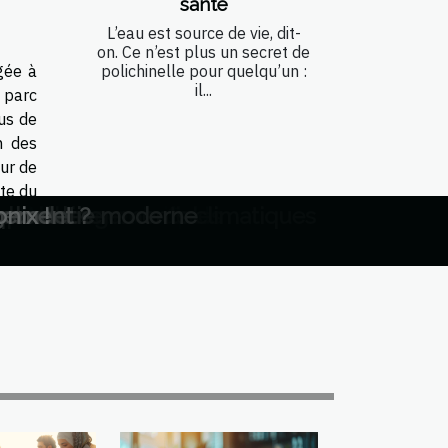
santé
L’eau est source de vie, dit-
on. Ce n’est plus un secret de
ogée à
polichinelle pour quelqu’un :
il...
 parc
us de
n des
ur de
tte du
e aux changements climatiques
es tendances mondiales
spectives économiques
s d'Amérique du Sud
 diplomatie moderne
que latine
 durables
rgement ?
 monde
nix !