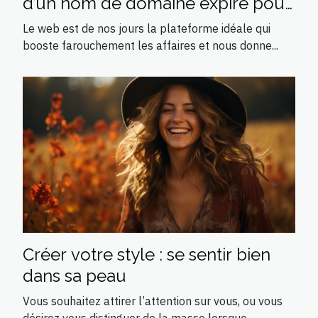
d’un nom de domaine expiré pour
le référencement SEO
Le web est de nos jours la plateforme idéale qui
booste farouchement les affaires et nous donne...
Créer votre style : se sentir bien
dans sa peau
Vous souhaitez attirer l’attention sur vous, ou vous
désirez vous distinguer de la masse lorsque...