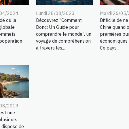
Lundi 28/08/2023
Mardi 26/05
/04/2024
Découvrez "Comment
Difficile de ne
de où la
Donc: Un Guide pour
Chine quand o
globale
comprendre le monde", un
premières pu
sommets
voyage de compréhension
économiques 
coopération
à travers les...
Ce pays...
/08/2019
est une
lusieurs
e dispose de