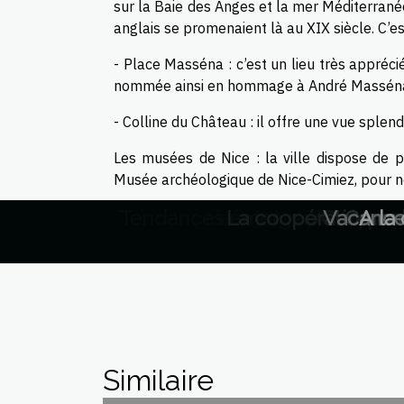
sur la Baie des Anges et la mer Méditerranée
anglais se promenaient là au XIX siècle. C’es
- Place Masséna : c’est un lieu très apprécié
nommée ainsi en hommage à André Massén
- Colline du Château : il offre une vue splend
Les musées de Nice : la ville dispose de 
Musée archéologique de Nice-Cimiez, pour ne
Tendances émergentes en mati
L'effet des politique
Les nouvelles routes
Découverte culinai
La coopération cul
Analyse d
Comparai
Vacances
Comme
A la
Vous aurez donc une multitude de choix si v
n'attendez plus donc et venez passer de b
Similaire