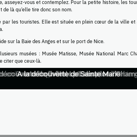
, asseyez-vous et contemplez. Pour la petite histoire, les tou
t de là qu’elle tire donc son nom.
 par les touristes. Elle est située en plein cœur de la ville et
a.
ide sur la Baie des Anges et sur le port de Nice.
plusieurs musées : Musée Matisse, Musée National Marc Cha
 citer que ceux-là.
ère de sécurité alimentaire globale fac
s de visas sur le tourisme et l'économie l
 de la soie : enjeux géopolitiques et per
re voyage à travers les saveurs méconnue
turelle internationale et son rôle dans la
u potentiel des cryptomonnaies en Améri
son d'initiatives mondiales pour les villes
 en France : quelles options pour l’hébe
nt Donc: Un guide pour comprendre le
 découverte de l’hôtel Le Labrador à Chamo
A la découverte de Sainte Marie
Que voir en Chine ?
ous choisissez de passer vos vacances à Nice. C'est le lieu i
on moment.