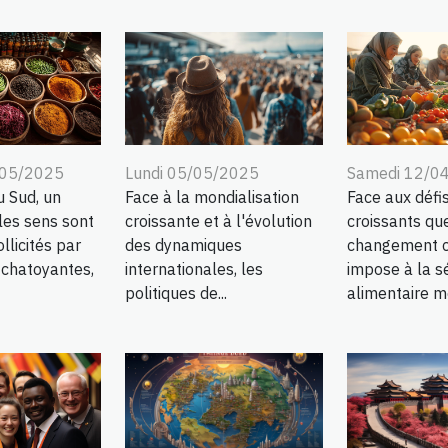
/05/2025
Lundi 05/05/2025
Samedi 12/0
u Sud, un
Face à la mondialisation
Face aux défi
les sens sont
croissante et à l'évolution
croissants qu
llicités par
des dynamiques
changement c
 chatoyantes,
internationales, les
impose à la s
politiques de...
alimentaire mo