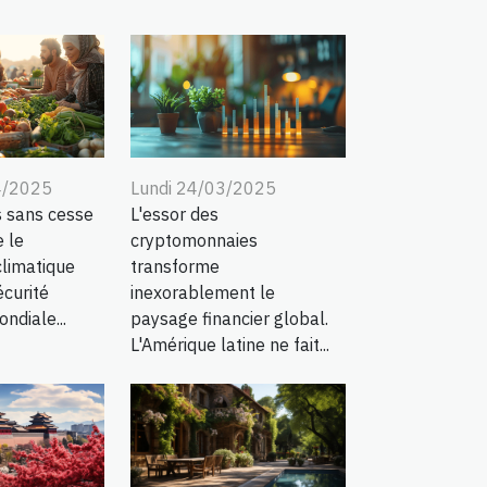
4/2025
Lundi 24/03/2025
s sans cesse
L'essor des
e le
cryptomonnaies
limatique
transforme
écurité
inexorablement le
ndiale...
paysage financier global.
L'Amérique latine ne fait...