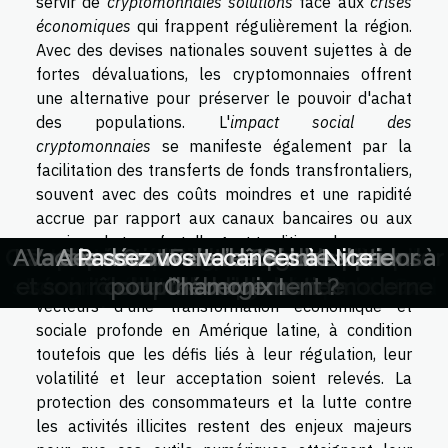
servir de
cryptomonnaies solutions
face aux
crises
économiques
qui frappent régulièrement la région.
Avec des devises nationales souvent sujettes à de
fortes dévaluations, les cryptomonnaies offrent
une alternative pour préserver le pouvoir d'achat
des populations. L'
impact social des
cryptomonnaies
se manifeste également par la
facilitation des transferts de fonds transfrontaliers,
souvent avec des coûts moindres et une rapidité
accrue par rapport aux canaux bancaires ou aux
services de transfert d'argent traditionnels.
Comparaison d'initiatives mondiales pour
Découverte culinaire voyage à travers les
A la découverte de l’hôtel Le Labrador à
La coopération culturelle internationale
Les nouvelles routes de la soie : enjeux
Tendances émergentes en matière de
Vacances en France : quelles options
L'effet des politiques de visas sur le
A la découverte de Sainte Marie
Comment Donc: Un guide pour
Passez vos vacances à Nice
Que voir en Chine ?
En définitive, les cryptomonnaies pourraient être
saveurs méconnues d'Amérique du Sud
et son rôle dans la diplomatie moderne
tourisme et l'économie les tendances
sécurité alimentaire globale face aux
géopolitiques et perspectives
comprendre le monde
pour l’hébergement ?
les villes durables
Chamonix !
vecteurs d'une transformation économique et
changements climatiques
économiques
mondiales
sociale profonde en Amérique latine, à condition
toutefois que les défis liés à leur régulation, leur
volatilité et leur acceptation soient relevés. La
protection des consommateurs et la lutte contre
les activités illicites restent des enjeux majeurs