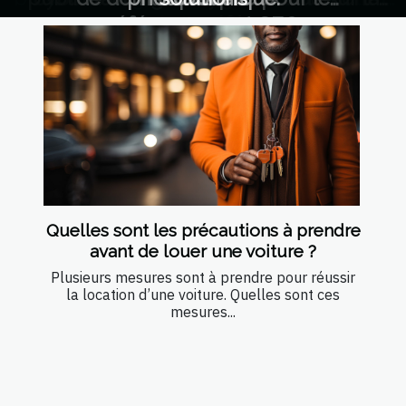
environnements industriels
l'accès à l'eau potable
référencement SEO
montgolfière
romantiques
alimentaire
de la santé
langage
astuces
Quelles sont les précautions à prendre
avant de louer une voiture ?
Plusieurs mesures sont à prendre pour réussir
la location d’une voiture. Quelles sont ces
mesures...