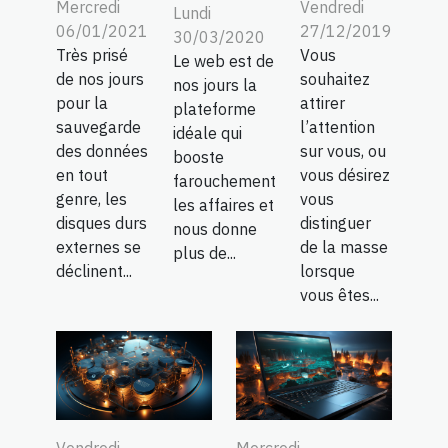
Mercredi
Vendredi
Lundi
06/01/2021
27/12/2019
30/03/2020
Très prisé
Vous
Le web est de
de nos jours
souhaitez
nos jours la
pour la
attirer
plateforme
sauvegarde
l’attention
idéale qui
des données
sur vous, ou
booste
en tout
vous désirez
farouchement
genre, les
vous
les affaires et
disques durs
distinguer
nous donne
externes se
de la masse
plus de...
déclinent...
lorsque
vous êtes...
Vendredi
Mercredi