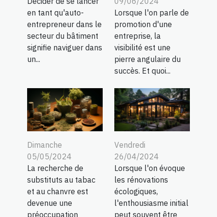
Décider de se lancer
09/06/2024
en tant qu'auto-
Lorsque l'on parle de
entrepreneur dans le
promotion d'une
secteur du bâtiment
entreprise, la
signifie naviguer dans
visibilité est une
un...
pierre angulaire du
succès. Et quoi...
Dimanche
Vendredi
05/05/2024
26/04/2024
La recherche de
Lorsque l'on évoque
substituts au tabac
les rénovations
et au chanvre est
écologiques,
devenue une
l'enthousiasme initial
préoccupation
peut souvent être