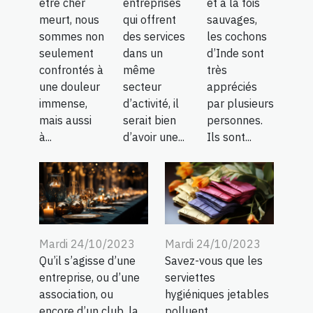
être cher
entreprises
et à la fois
meurt, nous
qui offrent
sauvages,
sommes non
des services
les cochons
seulement
dans un
d’Inde sont
confrontés à
même
très
une douleur
secteur
appréciés
immense,
d’activité, il
par plusieurs
mais aussi
serait bien
personnes.
à...
d’avoir une...
Ils sont...
Mardi 24/10/2023
Mardi 24/10/2023
Qu’il s’agisse d’une
Savez-vous que les
entreprise, ou d’une
serviettes
association, ou
hygiéniques jetables
encore d’un club, la
polluent