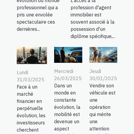
évolution du monde
L'accès à la
professionnel qui a
profession d'agent
pris une envolée
immobilier est
spectaculaire ces
souvent associé à la
dernières...
possession d'un
diplôme spécifique,...
Mercredi
Jeudi
Lundi
26/03/2025
30/01/2025
31/03/2025
Dans un
Vendre son
Face à un
monde en
véhicule est
marché
constante
une
financier en
évolution, la
opération
perpétuelle
mobilité est
qui mérite
évolution, les
devenue un
une
investisseurs
aspect
attention
cherchent