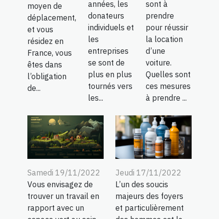
années, les
sont à
moyen de
donateurs
prendre
déplacement,
individuels et
pour réussir
et vous
les
la location
résidez en
entreprises
d’une
France, vous
se sont de
voiture.
êtes dans
plus en plus
Quelles sont
l’obligation
tournés vers
ces mesures
de...
les...
à prendre ...
Samedi 19/11/2022
Jeudi 17/11/2022
Vous envisagez de
L’un des soucis
trouver un travail en
majeurs des foyers
rapport avec un
et particulièrement