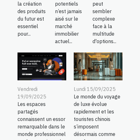
la création
potentiels
peut
des produits
n’est jamais
sembler
du futur est
aisé sur le
complexe
essentiel
marché
face à la
pour...
immobilier
multitude
actuel...
d'options...
Vendredi
Lundi 15/09/2025
19/09/2025
Le monde du voyage
Les espaces
de luxe évolue
partagés
rapidement et les
connaissent un essor
touristes chinois
remarquable dans le
s’imposent
monde professionnel
désormais comme