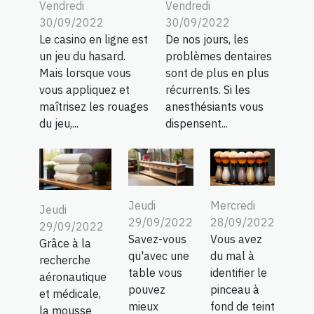
Vendredi
Vendredi
30/09/2022
30/09/2022
Le casino en ligne est
De nos jours, les
un jeu du hasard.
problèmes dentaires
Mais lorsque vous
sont de plus en plus
vous appliquez et
récurrents. Si les
maîtrisez les rouages
anesthésiants vous
du jeu,...
dispensent...
Jeudi
Mercredi
Jeudi
29/09/2022
28/09/2022
29/09/2022
Savez-vous
Vous avez
Grâce à la
qu'avec une
du mal à
recherche
table vous
identifier le
aéronautique
pouvez
pinceau à
et médicale,
mieux
fond de teint
la mousse