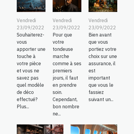
Vendredi
Vendredi
Vendredi
23/09/2022
23/09/2022
23/09/2022
Souhaiterez-
Pour que
Bien avant
vous
votre
que vous
apporter une
tondeuse
portiez votre
touche à
marche
choix sur une
votre pièce
comme à ses
assurance, il
et vous ne
premiers
est
savez pas
jours, il faut
important
quel modèle
en prendre
que vous le
de déco
soin.
fassiez
effectué?
Cependant,
suivant un...
Plus...
bon nombre
ne...