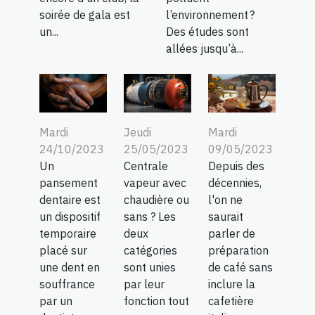
soirée de gala est
l’environnement ?
un...
Des études sont
allées jusqu’à...
Jeudi
Mardi
Mardi
25/05/2023
09/05/2023
24/10/2023
Centrale
Depuis des
Un
vapeur avec
décennies,
pansement
chaudière ou
l'on ne
dentaire est
sans ? Les
saurait
un dispositif
deux
parler de
temporaire
catégories
préparation
placé sur
sont unies
de café sans
une dent en
par leur
inclure la
souffrance
fonction tout
cafetière
par un