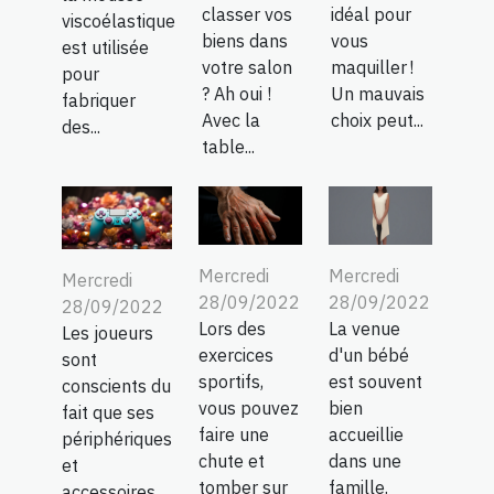
classer vos
idéal pour
viscoélastique
biens dans
vous
est utilisée
votre salon
maquiller !
pour
? Ah oui !
Un mauvais
fabriquer
Avec la
choix peut...
des...
table...
Mercredi
Mercredi
Mercredi
28/09/2022
28/09/2022
28/09/2022
Lors des
La venue
Les joueurs
exercices
d'un bébé
sont
sportifs,
est souvent
conscients du
vous pouvez
bien
fait que ses
faire une
accueillie
périphériques
chute et
dans une
et
tomber sur
famille.
accessoires