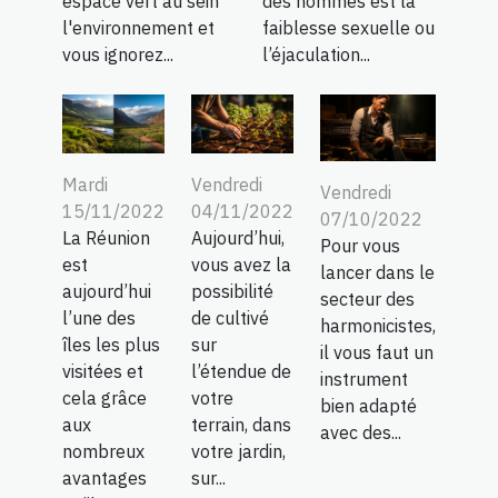
espace vert au sein
des hommes est la
l'environnement et
faiblesse sexuelle ou
vous ignorez...
l’éjaculation...
Mardi
Vendredi
Vendredi
15/11/2022
04/11/2022
07/10/2022
La Réunion
Aujourd’hui,
Pour vous
est
vous avez la
lancer dans le
aujourd’hui
possibilité
secteur des
l’une des
de cultivé
harmonicistes,
îles les plus
sur
il vous faut un
visitées et
l’étendue de
instrument
cela grâce
votre
bien adapté
aux
terrain, dans
avec des...
nombreux
votre jardin,
avantages
sur...