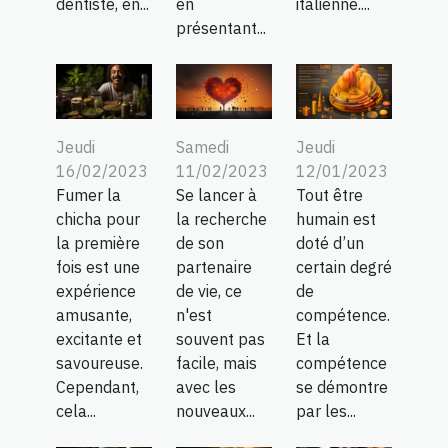
en
italienne....
dentiste, en...
présentant...
Jeudi
Samedi
Jeudi
16/02/2023
11/02/2023
12/01/2023
Fumer la
Se lancer à
Tout être
chicha pour
la recherche
humain est
la première
de son
doté d’un
fois est une
partenaire
certain degré
expérience
de vie, ce
de
amusante,
n'est
compétence.
excitante et
souvent pas
Et la
savoureuse.
facile, mais
compétence
Cependant,
avec les
se démontre
cela...
nouveaux...
par les...