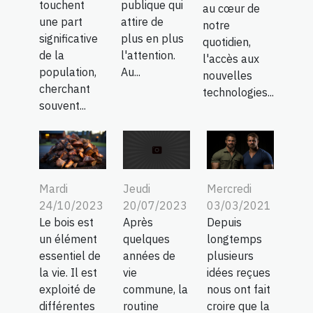
touchent
publique qui
au cœur de
une part
attire de
notre
significative
plus en plus
quotidien,
de la
l'attention.
l'accès aux
population,
Au...
nouvelles
cherchant
technologies...
souvent...
Mardi
Jeudi
Mercredi
24/10/2023
20/07/2023
03/03/2021
Le bois est
Après
Depuis
un élément
quelques
longtemps
essentiel de
années de
plusieurs
la vie. Il est
vie
idées reçues
exploité de
commune, la
nous ont fait
différentes
routine
croire que la