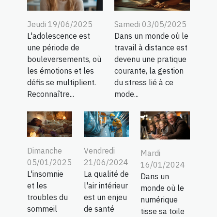
Jeudi 19/06/2025
Samedi 03/05/2025
L'adolescence est
Dans un monde où le
une période de
travail à distance est
bouleversements, où
devenu une pratique
les émotions et les
courante, la gestion
défis se multiplient.
du stress lié à ce
Reconnaître...
mode...
Dimanche
Vendredi
Mardi
05/01/2025
21/06/2024
16/01/2024
L'insomnie
La qualité de
Dans un
et les
l'air intérieur
monde où le
troubles du
est un enjeu
numérique
sommeil
de santé
tisse sa toile