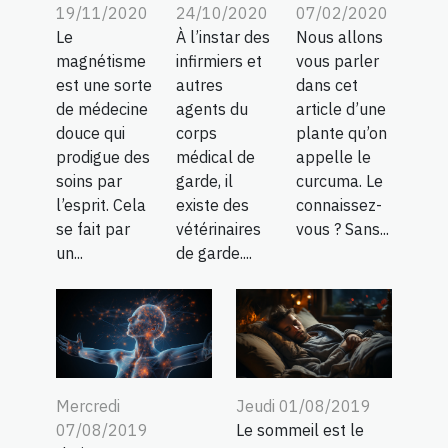
19/11/2020
24/10/2020
07/02/2020
Le
À l’instar des
Nous allons
magnétisme
infirmiers et
vous parler
est une sorte
autres
dans cet
de médecine
agents du
article d’une
douce qui
corps
plante qu’on
prodigue des
médical de
appelle le
soins par
garde, il
curcuma. Le
l’esprit. Cela
existe des
connaissez-
se fait par
vétérinaires
vous ? Sans...
un...
de garde....
Mercredi
Jeudi 01/08/2019
07/08/2019
Le sommeil est le