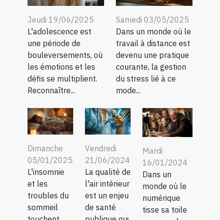
Jeudi 19/06/2025
Samedi 03/05/2025
L'adolescence est
Dans un monde où le
une période de
travail à distance est
bouleversements, où
devenu une pratique
les émotions et les
courante, la gestion
défis se multiplient.
du stress lié à ce
Reconnaître...
mode...
Dimanche
Vendredi
Mardi
05/01/2025
21/06/2024
16/01/2024
L'insomnie
La qualité de
Dans un
et les
l'air intérieur
monde où le
troubles du
est un enjeu
numérique
sommeil
de santé
tisse sa toile
touchent
publique qui