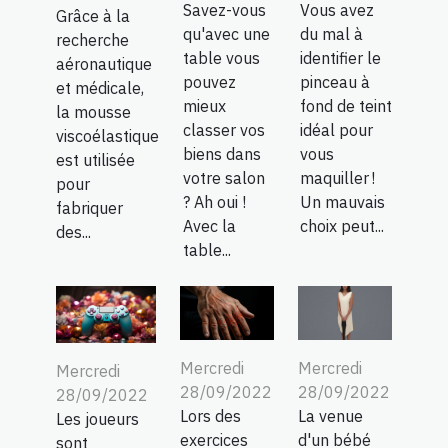
Savez-vous
Vous avez
Grâce à la
qu'avec une
du mal à
recherche
table vous
identifier le
aéronautique
pouvez
pinceau à
et médicale,
mieux
fond de teint
la mousse
classer vos
idéal pour
viscoélastique
biens dans
vous
est utilisée
votre salon
maquiller !
pour
? Ah oui !
Un mauvais
fabriquer
Avec la
choix peut...
des...
table...
Mercredi
Mercredi
Mercredi
28/09/2022
28/09/2022
28/09/2022
Lors des
La venue
Les joueurs
exercices
d'un bébé
sont