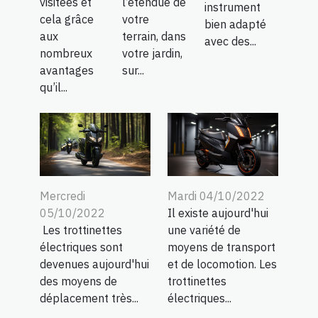
visitées et
l’étendue de
instrument
cela grâce
votre
bien adapté
aux
terrain, dans
avec des...
nombreux
votre jardin,
avantages
sur...
qu’il...
Mercredi
Mardi 04/10/2022
05/10/2022
Il existe aujourd'hui
Les trottinettes
une variété de
électriques sont
moyens de transport
devenues aujourd'hui
et de locomotion. Les
des moyens de
trottinettes
déplacement très...
électriques...