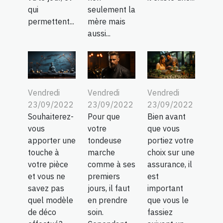
qui
seulement la
permettent...
mère mais
aussi...
Vendredi
Vendredi
Vendredi
23/09/2022
23/09/2022
23/09/2022
Souhaiterez-
Pour que
Bien avant
vous
votre
que vous
apporter une
tondeuse
portiez votre
touche à
marche
choix sur une
votre pièce
comme à ses
assurance, il
et vous ne
premiers
est
savez pas
jours, il faut
important
quel modèle
en prendre
que vous le
de déco
soin.
fassiez