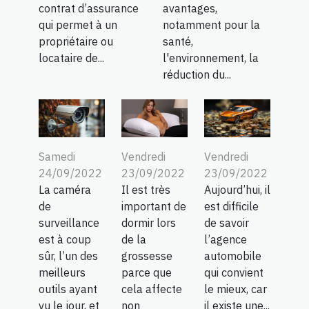
contrat d’assurance
avantages,
qui permet à un
notamment pour la
propriétaire ou
santé,
locataire de...
l'environnement, la
réduction du...
Samedi
Vendredi
Vendredi
24/09/2022
23/09/2022
23/09/2022
La caméra
Il est très
Aujourd’hui, il
de
important de
est difficile
surveillance
dormir lors
de savoir
est à coup
de la
l’agence
sûr, l’un des
grossesse
automobile
meilleurs
parce que
qui convient
outils ayant
cela affecte
le mieux, car
vu le jour, et
non
il existe une...