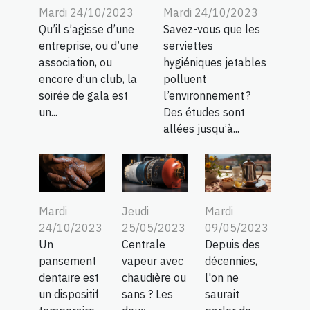
Mardi 24/10/2023
Mardi 24/10/2023
Qu’il s’agisse d’une
Savez-vous que les
entreprise, ou d’une
serviettes
association, ou
hygiéniques jetables
encore d’un club, la
polluent
soirée de gala est
l’environnement ?
un...
Des études sont
allées jusqu’à...
Jeudi
Mardi
Mardi
25/05/2023
09/05/2023
24/10/2023
Centrale
Depuis des
Un
vapeur avec
décennies,
pansement
chaudière ou
l'on ne
dentaire est
sans ? Les
saurait
un dispositif