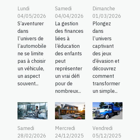
Lundi
Samedi
Dimanche
04/05/2026
04/04/2026
01/03/2026
S’aventurer
La gestion
Plongez
dans
des finances
dans
l’univers de
liées à
l’univers
l’automobile
l’éducation
captivant
ne se limite
des enfants
des jeux
pas à choisir
peut
d’évasion et
un véhicule,
représenter
découvrez
un aspect
un vrai défi
comment
souvent...
pour de
transformer
nombreux...
un simple...
Samedi
Mercredi
Vendredi
28/02/2026
24/12/2025
05/12/2025