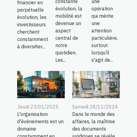
constante
une
financier en
évolution, la
opération
perpétuelle
mobilité est
qui mérite
évolution, les
devenue un
une
investisseurs
aspect
attention
cherchent
central de
particulière,
constamment
notre
surtout
à diversifier...
quotidien.
lorsqu'il
Les...
s'agit de...
Jeudi 23/01/2025
Samedi 28/12/2024
L'organisation
Dans le monde des
d'événements est un
affaires, la maîtrise
domaine
des documents
constamment en
juridiques se révèle