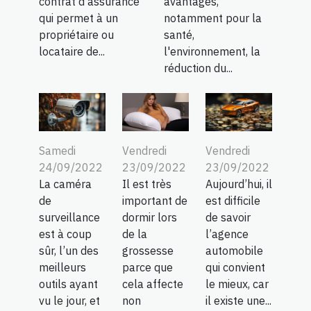
contrat d’assurance
avantages,
qui permet à un
notamment pour la
propriétaire ou
santé,
locataire de...
l'environnement, la
réduction du...
Samedi
Vendredi
Vendredi
24/09/2022
23/09/2022
23/09/2022
La caméra
Il est très
Aujourd’hui, il
de
important de
est difficile
surveillance
dormir lors
de savoir
est à coup
de la
l’agence
sûr, l’un des
grossesse
automobile
meilleurs
parce que
qui convient
outils ayant
cela affecte
le mieux, car
vu le jour, et
non
il existe une...