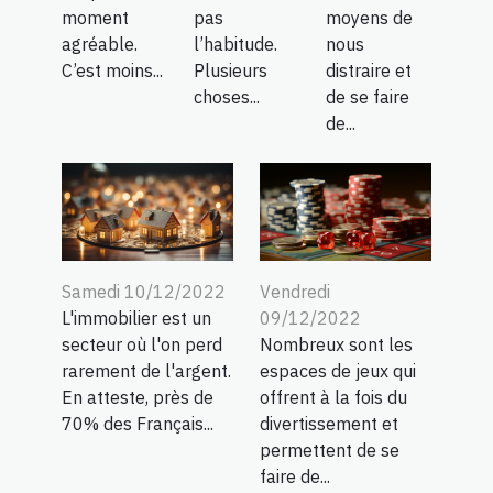
moment
pas
moyens de
agréable.
l’habitude.
nous
C’est moins...
Plusieurs
distraire et
choses...
de se faire
de...
Samedi 10/12/2022
Vendredi
L'immobilier est un
09/12/2022
secteur où l'on perd
Nombreux sont les
rarement de l'argent.
espaces de jeux qui
En atteste, près de
offrent à la fois du
70% des Français...
divertissement et
permettent de se
faire de...