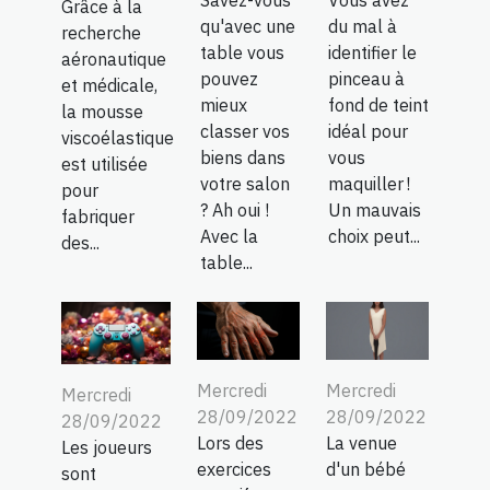
Grâce à la
qu'avec une
du mal à
recherche
table vous
identifier le
aéronautique
pouvez
pinceau à
et médicale,
mieux
fond de teint
la mousse
classer vos
idéal pour
viscoélastique
biens dans
vous
est utilisée
votre salon
maquiller !
pour
? Ah oui !
Un mauvais
fabriquer
Avec la
choix peut...
des...
table...
Mercredi
Mercredi
Mercredi
28/09/2022
28/09/2022
28/09/2022
Lors des
La venue
Les joueurs
exercices
d'un bébé
sont