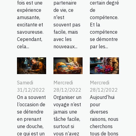
fois est une
partenaire
certain degré
expérience
de vie, ce
de
amusante,
n'est
compétence.
excitante et
souvent pas
Et la
savoureuse.
facile, mais
compétence
Cependant,
avec les
se démontre
cela...
nouveaux...
par les...
Samedi
Mercredi
Mercredi
31/12/2022
28/12/2022
28/12/2022
On a souvent
Organiser un
Aujourd’hui
l’occasion de
voyage n’est
pour
se détendre
jamais une
diverses
en prenant
tâche facile,
raisons, nous
une douche,
surtout si
cherchons
ce qui est un
vous n’avez
tous de bons