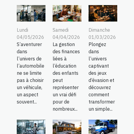
Lundi
Samedi
Dimanche
04/05/2026
04/04/2026
01/03/2026
S’aventurer
La gestion
Plongez
dans
des finances
dans
l’univers de
liées à
l’univers
l’automobile
l’éducation
captivant
ne se limite
des enfants
des jeux
pas à choisir
peut
d’évasion et
un véhicule,
représenter
découvrez
un aspect
un vrai défi
comment
souvent...
pour de
transformer
nombreux...
un simple...