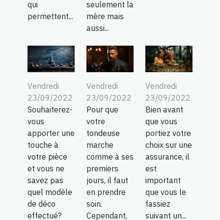
qui
seulement la
permettent...
mère mais
aussi...
Vendredi
Vendredi
Vendredi
23/09/2022
23/09/2022
23/09/2022
Souhaiterez-
Pour que
Bien avant
vous
votre
que vous
apporter une
tondeuse
portiez votre
touche à
marche
choix sur une
votre pièce
comme à ses
assurance, il
et vous ne
premiers
est
savez pas
jours, il faut
important
quel modèle
en prendre
que vous le
de déco
soin.
fassiez
effectué?
Cependant,
suivant un...