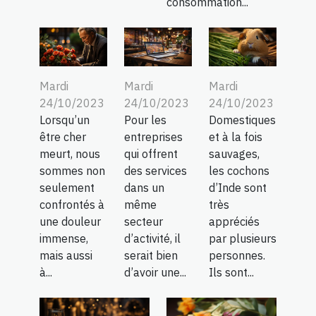
consommation...
Mardi
Mardi
Mardi
24/10/2023
24/10/2023
24/10/2023
Lorsqu’un
Pour les
Domestiques
être cher
entreprises
et à la fois
meurt, nous
qui offrent
sauvages,
sommes non
des services
les cochons
seulement
dans un
d’Inde sont
confrontés à
même
très
une douleur
secteur
appréciés
immense,
d’activité, il
par plusieurs
mais aussi
serait bien
personnes.
à...
d’avoir une...
Ils sont...