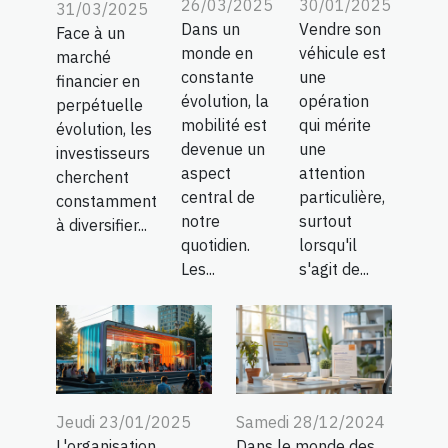
26/03/2025
30/01/2025
31/03/2025
Dans un
Vendre son
Face à un
monde en
véhicule est
marché
constante
une
financier en
évolution, la
opération
perpétuelle
mobilité est
qui mérite
évolution, les
devenue un
une
investisseurs
aspect
attention
cherchent
central de
particulière,
constamment
notre
surtout
à diversifier...
quotidien.
lorsqu'il
Les...
s'agit de...
Jeudi 23/01/2025
Samedi 28/12/2024
L'organisation
Dans le monde des