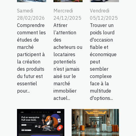
Samedi
Mercredi
Vendredi
28/02/2026
24/12/2025
05/12/2025
Comprendre
Attirer
Trouver un
comment les
l’attention
poids lourd
études de
des
d'occasion
marché
acheteurs ou
fiable et
participent à
locataires
économique
la création
potentiels
peut
des produits
n’est jamais
sembler
du futur est
aisé sur le
complexe
essentiel
marché
face à la
pour...
immobilier
multitude
actuel...
d'options...