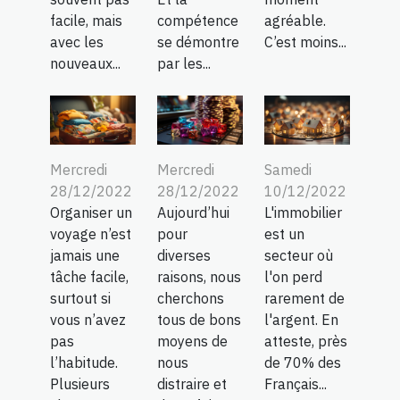
facile, mais
compétence
agréable.
avec les
se démontre
C’est moins...
nouveaux...
par les...
Mercredi
Mercredi
Samedi
28/12/2022
28/12/2022
10/12/2022
Organiser un
Aujourd’hui
L'immobilier
voyage n’est
pour
est un
jamais une
diverses
secteur où
tâche facile,
raisons, nous
l'on perd
surtout si
cherchons
rarement de
vous n’avez
tous de bons
l'argent. En
pas
moyens de
atteste, près
l’habitude.
nous
de 70% des
Plusieurs
distraire et
Français...