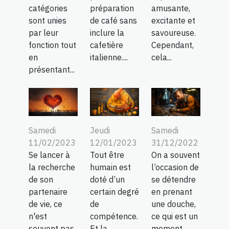
catégories
préparation
amusante,
sont unies
de café sans
excitante et
par leur
inclure la
savoureuse.
fonction tout
cafetière
Cependant,
en
italienne....
cela...
présentant...
Samedi
Jeudi
Samedi
11/02/2023
12/01/2023
31/12/2022
Se lancer à
Tout être
On a souvent
la recherche
humain est
l’occasion de
de son
doté d’un
se détendre
partenaire
certain degré
en prenant
de vie, ce
de
une douche,
n'est
compétence.
ce qui est un
souvent pas
Et la
moment