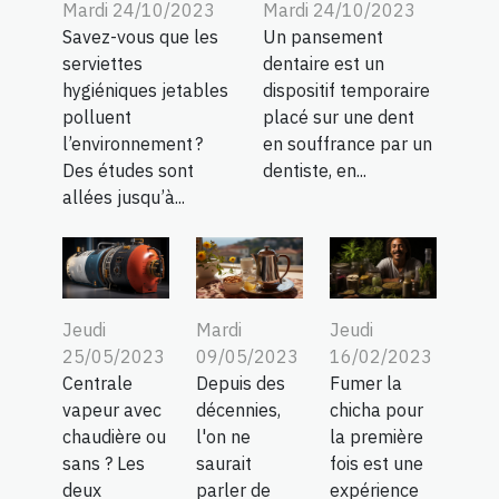
Mardi 24/10/2023
Mardi 24/10/2023
Savez-vous que les
Un pansement
serviettes
dentaire est un
hygiéniques jetables
dispositif temporaire
polluent
placé sur une dent
l’environnement ?
en souffrance par un
Des études sont
dentiste, en...
allées jusqu’à...
Jeudi
Mardi
Jeudi
25/05/2023
09/05/2023
16/02/2023
Centrale
Depuis des
Fumer la
vapeur avec
décennies,
chicha pour
chaudière ou
l'on ne
la première
sans ? Les
saurait
fois est une
deux
parler de
expérience