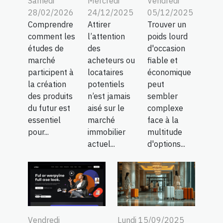
Samedi
Mercredi
Vendredi
28/02/2026
24/12/2025
05/12/2025
Comprendre
Attirer
Trouver un
comment les
l’attention
poids lourd
études de
des
d'occasion
marché
acheteurs ou
fiable et
participent à
locataires
économique
la création
potentiels
peut
des produits
n’est jamais
sembler
du futur est
aisé sur le
complexe
essentiel
marché
face à la
pour...
immobilier
multitude
actuel...
d'options...
Vendredi
Lundi 15/09/2025