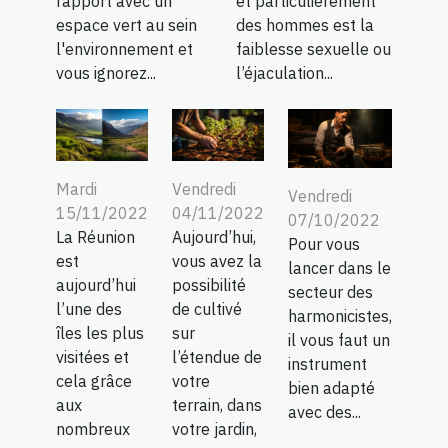
rapport avec un
et particulièrement
espace vert au sein
des hommes est la
l'environnement et
faiblesse sexuelle ou
vous ignorez...
l’éjaculation...
Mardi
Vendredi
Vendredi
15/11/2022
04/11/2022
07/10/2022
La Réunion
Aujourd’hui,
Pour vous
est
vous avez la
lancer dans le
aujourd’hui
possibilité
secteur des
l’une des
de cultivé
harmonicistes,
îles les plus
sur
il vous faut un
visitées et
l’étendue de
instrument
cela grâce
votre
bien adapté
aux
terrain, dans
avec des...
nombreux
votre jardin,