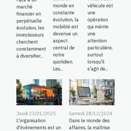
monde en
véhicule est
marché
constante
une
financier en
évolution, la
opération
perpétuelle
mobilité est
qui mérite
évolution, les
devenue un
une
investisseurs
aspect
attention
cherchent
central de
particulière,
constamment
notre
surtout
à diversifier...
quotidien.
lorsqu'il
Les...
s'agit de...
Jeudi 23/01/2025
Samedi 28/12/2024
L'organisation
Dans le monde des
d'événements est un
affaires, la maîtrise