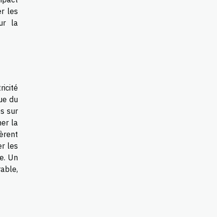
r les
ur la
ricité
que du
s sur
mer la
fèrent
r les
e. Un
rable,