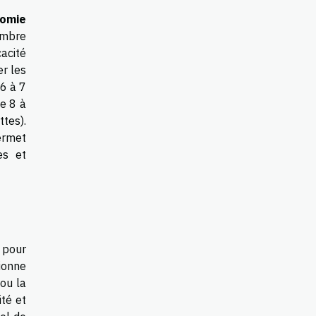
omie
ombre
cacité
r les
 6 à 7
e 8 à
tes).
ermet
es et
 pour
ionne
ou la
té et