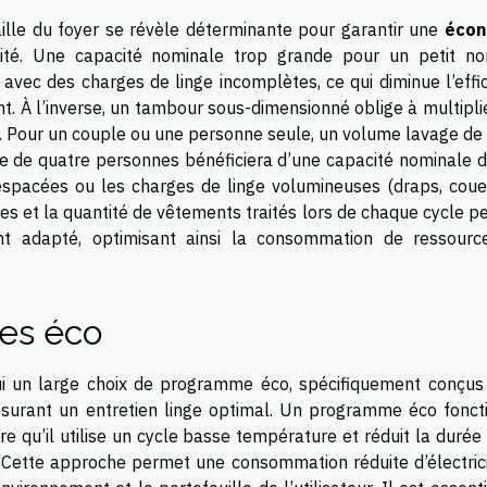
aille du foyer se révèle déterminante pour garantir une
écon
cité. Une capacité nominale trop grande pour un petit n
s avec des charges de linge incomplètes, ce qui diminue l’effi
. À l’inverse, un tambour sous-dimensionné oblige à multiplie
ue. Pour un couple ou une personne seule, un volume lavage de
le de quatre personnes bénéficiera d’une capacité nominale d
 espacées ou les charges de linge volumineuses (draps, couet
s et la quantité de vêtements traités lors de chaque cycle p
ent adapté, optimisant ainsi la consommation de ressourc
es éco
ui un large choix de programme éco, spécifiquement conçus
assurant un entretien linge optimal. Un programme éco fonct
 qu’il utilise un cycle basse température et réduit la durée 
e. Cette approche permet une consommation réduite d’électrici