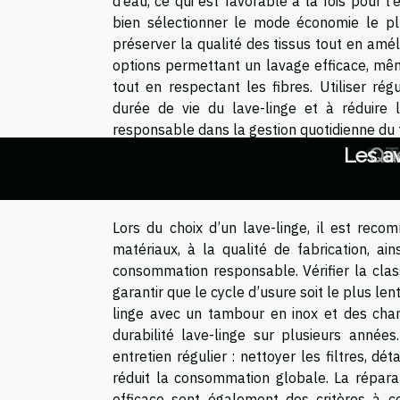
d’eau, ce qui est favorable à la fois pour l’
bien sélectionner le mode économie le pl
préserver la qualité des tissus tout en amél
options permettant un lavage efficace, mêm
tout en respectant les fibres. Utiliser r
durée de vie du lave-linge et à réduire 
responsable dans la gestion quotidienne du 
Guide pratique pour les débutants : 
Le télétravail et l'économie q
Les impacts économiques d
Quels sont les points par
Quelles sont les raison
Les différences entre l
Apprendre l'harmonica
Le choix d'une assura
Comment les cabinets
Comment choisir le b
Quelques façons de 
Quels sont les atou
Stratégies d'investi
Atrium Protection P
Les avantages des 
Comment optimiser
Comment calculer 
Quelques critères 
Comment optimiser
Comment obtenir 
Quelques astuces
Comment les étud
Digitalisation :
Du choix à l’ins
3 conseils pour r
Comment la techn
Exploration de
Quelques conse
Nouvelles tend
Bilan de compé
L’autre visage
Comment chois
Quelles sont l
Guide complet
Faut-il une t
Étapes sécuri
Comment cho
Quelles sont
Quelles péri
Que faire e
Lombalgie :
Faire appe
Quels sont 
Voyance té
6 façons i
Quels son
Découvrez
Le rôle d
Stratégi
Quelles 
Que pren
De quoi 
Organis
L'extra
Astuces
Commen
Les di
Commen
Les av
Qu’es
Quels
Quels
Quels
Entor
Les 
Que 
Que
Com
Les
Com
Que
Pou
Cam
Les
To
Co
Le
C
La
T
C
Considérer la durabilit
Lors du choix d’un lave-linge, il est rec
matériaux, à la qualité de fabrication, ai
consommation responsable. Vérifier la cla
garantir que le cycle d’usure soit le plus lent
linge avec un tambour en inox et des char
durabilité lave-linge sur plusieurs années
entretien régulier : nettoyer les filtres, dét
réduit la consommation globale. La réparat
efficace sont également des critères à co