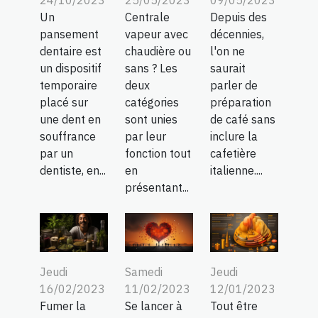
25/05/2023
09/05/2023
24/10/2023
Centrale
Depuis des
Un
vapeur avec
décennies,
pansement
chaudière ou
l'on ne
dentaire est
sans ? Les
saurait
un dispositif
deux
parler de
temporaire
catégories
préparation
placé sur
sont unies
de café sans
une dent en
par leur
inclure la
souffrance
fonction tout
cafetière
par un
en
italienne....
dentiste, en...
présentant...
Jeudi
Samedi
Jeudi
16/02/2023
11/02/2023
12/01/2023
Fumer la
Se lancer à
Tout être