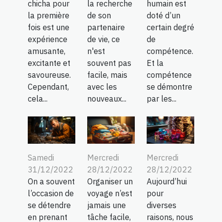
chicha pour
la recherche
humain est
la première
de son
doté d’un
fois est une
partenaire
certain degré
expérience
de vie, ce
de
amusante,
n'est
compétence.
excitante et
souvent pas
Et la
savoureuse.
facile, mais
compétence
Cependant,
avec les
se démontre
cela...
nouveaux...
par les...
Samedi
Mercredi
Mercredi
31/12/2022
28/12/2022
28/12/2022
On a souvent
Organiser un
Aujourd’hui
l’occasion de
voyage n’est
pour
se détendre
jamais une
diverses
en prenant
tâche facile,
raisons, nous