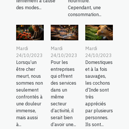
lentement à cause
nourriture.
des modes...
Cependant, une
consommation...
Mardi
Mardi
Mardi
24/10/2023
24/10/2023
24/10/2023
Lorsqu’un
Pour les
Domestiques
être cher
entreprises
et à la fois
meurt, nous
qui offrent
sauvages,
sommes non
des services
les cochons
seulement
dans un
d’Inde sont
confrontés à
même
très
une douleur
secteur
appréciés
immense,
d’activité, il
par plusieurs
mais aussi
serait bien
personnes.
à...
d’avoir une...
Ils sont...