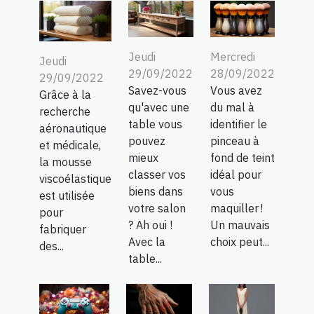
Jeudi
Mercredi
Jeudi
29/09/2022
28/09/2022
29/09/2022
Savez-vous
Vous avez
Grâce à la
qu'avec une
du mal à
recherche
table vous
identifier le
aéronautique
pouvez
pinceau à
et médicale,
mieux
fond de teint
la mousse
classer vos
idéal pour
viscoélastique
biens dans
vous
est utilisée
votre salon
maquiller !
pour
? Ah oui !
Un mauvais
fabriquer
Avec la
choix peut...
des...
table...