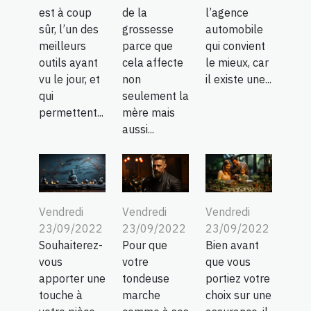
est à coup
de la
l’agence
sûr, l’un des
grossesse
automobile
meilleurs
parce que
qui convient
outils ayant
cela affecte
le mieux, car
vu le jour, et
non
il existe une...
qui
seulement la
permettent...
mère mais
aussi...
Vendredi
Vendredi
Vendredi
23/09/2022
23/09/2022
23/09/2022
Souhaiterez-
Pour que
Bien avant
vous
votre
que vous
apporter une
tondeuse
portiez votre
touche à
marche
choix sur une