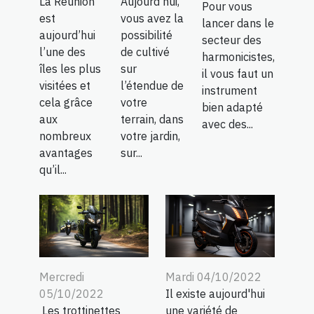
La Réunion
Aujourd’hui,
Pour vous
est
vous avez la
lancer dans le
aujourd’hui
possibilité
secteur des
l’une des
de cultivé
harmonicistes,
îles les plus
sur
il vous faut un
visitées et
l’étendue de
instrument
cela grâce
votre
bien adapté
aux
terrain, dans
avec des...
nombreux
votre jardin,
avantages
sur...
qu’il...
Mercredi
Mardi 04/10/2022
05/10/2022
Il existe aujourd'hui
Les trottinettes
une variété de