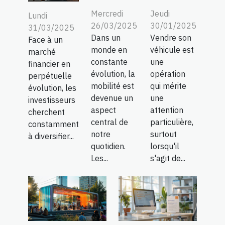
Mercredi
Jeudi
Lundi
26/03/2025
30/01/2025
31/03/2025
Dans un
Vendre son
Face à un
monde en
véhicule est
marché
constante
une
financier en
évolution, la
opération
perpétuelle
mobilité est
qui mérite
évolution, les
devenue un
une
investisseurs
aspect
attention
cherchent
central de
particulière,
constamment
notre
surtout
à diversifier...
quotidien.
lorsqu'il
Les...
s'agit de...