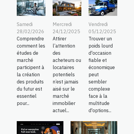
Samedi
Mercredi
Vendredi
28/02/2026
24/12/2025
05/12/2025
Comprendre
Attirer
Trouver un
comment les
l’attention
poids lourd
études de
des
d'occasion
marché
acheteurs ou
fiable et
participent à
locataires
économique
la création
potentiels
peut
des produits
n’est jamais
sembler
du futur est
aisé sur le
complexe
essentiel
marché
face à la
pour...
immobilier
multitude
actuel...
d'options...