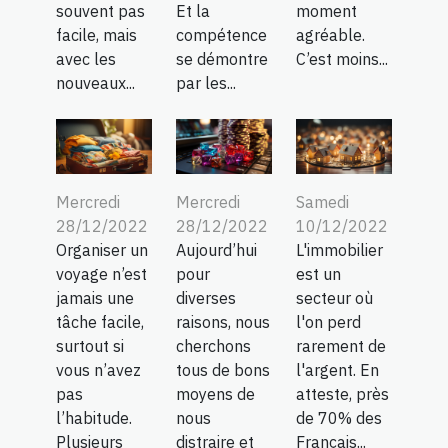
souvent pas
Et la
moment
facile, mais
compétence
agréable.
avec les
se démontre
C’est moins...
nouveaux...
par les...
Mercredi
Mercredi
Samedi
28/12/2022
28/12/2022
10/12/2022
Organiser un
Aujourd’hui
L'immobilier
voyage n’est
pour
est un
jamais une
diverses
secteur où
tâche facile,
raisons, nous
l'on perd
surtout si
cherchons
rarement de
vous n’avez
tous de bons
l'argent. En
pas
moyens de
atteste, près
l’habitude.
nous
de 70% des
Plusieurs
distraire et
Français...