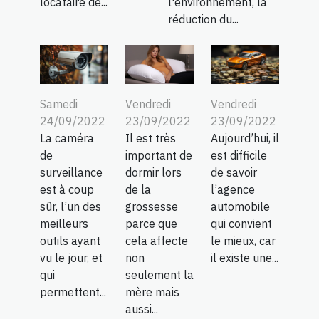
locataire de...
l'environnement, la
réduction du...
Samedi
Vendredi
Vendredi
24/09/2022
23/09/2022
23/09/2022
La caméra
Il est très
Aujourd’hui, il
de
important de
est difficile
surveillance
dormir lors
de savoir
est à coup
de la
l’agence
sûr, l’un des
grossesse
automobile
meilleurs
parce que
qui convient
outils ayant
cela affecte
le mieux, car
vu le jour, et
non
il existe une...
qui
seulement la
permettent...
mère mais
aussi...