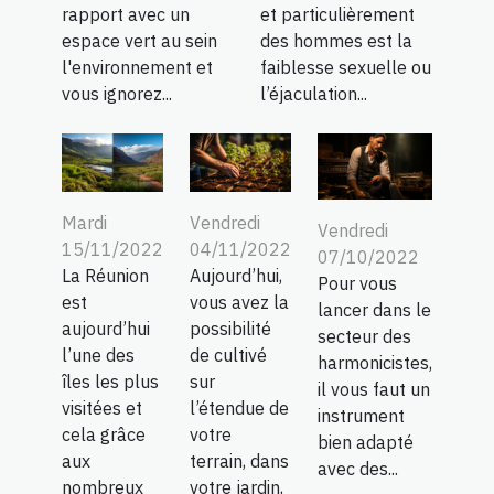
rapport avec un
et particulièrement
espace vert au sein
des hommes est la
l'environnement et
faiblesse sexuelle ou
vous ignorez...
l’éjaculation...
Mardi
Vendredi
Vendredi
15/11/2022
04/11/2022
07/10/2022
La Réunion
Aujourd’hui,
Pour vous
est
vous avez la
lancer dans le
aujourd’hui
possibilité
secteur des
l’une des
de cultivé
harmonicistes,
îles les plus
sur
il vous faut un
visitées et
l’étendue de
instrument
cela grâce
votre
bien adapté
aux
terrain, dans
avec des...
nombreux
votre jardin,