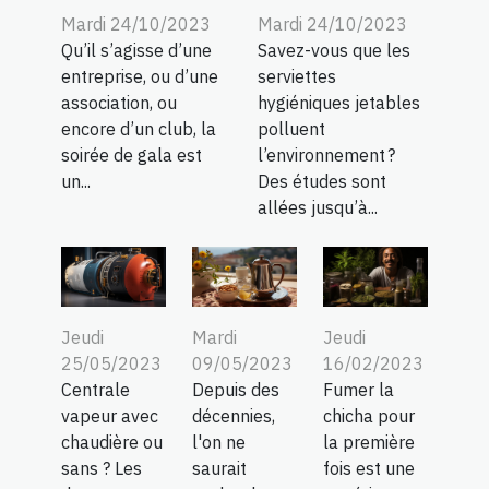
Mardi 24/10/2023
Mardi 24/10/2023
Qu’il s’agisse d’une
Savez-vous que les
entreprise, ou d’une
serviettes
association, ou
hygiéniques jetables
encore d’un club, la
polluent
soirée de gala est
l’environnement ?
un...
Des études sont
allées jusqu’à...
Jeudi
Mardi
Jeudi
25/05/2023
09/05/2023
16/02/2023
Centrale
Depuis des
Fumer la
vapeur avec
décennies,
chicha pour
chaudière ou
l'on ne
la première
sans ? Les
saurait
fois est une