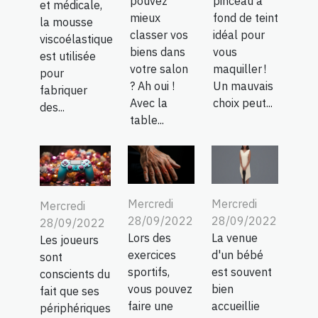
pouvez
pinceau à
et médicale,
mieux
fond de teint
la mousse
classer vos
idéal pour
viscoélastique
biens dans
vous
est utilisée
votre salon
maquiller !
pour
? Ah oui !
Un mauvais
fabriquer
Avec la
choix peut...
des...
table...
Mercredi
Mercredi
Mercredi
28/09/2022
28/09/2022
28/09/2022
Lors des
La venue
Les joueurs
exercices
d'un bébé
sont
sportifs,
est souvent
conscients du
vous pouvez
bien
fait que ses
faire une
accueillie
périphériques