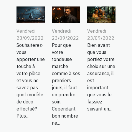
Vendredi
Vendredi
Vendredi
23/09/2022
23/09/2022
23/09/2022
Souhaiterez-
Pour que
Bien avant
vous
votre
que vous
apporter une
tondeuse
portiez votre
touche à
marche
choix sur une
votre pièce
comme à ses
assurance, il
et vous ne
premiers
est
savez pas
jours, il faut
important
quel modèle
en prendre
que vous le
de déco
soin.
fassiez
effectué?
Cependant,
suivant un...
Plus...
bon nombre
ne...