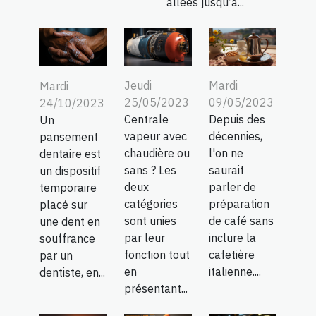
allées jusqu’à...
Jeudi
Mardi
Mardi
25/05/2023
09/05/2023
24/10/2023
Centrale
Depuis des
Un
vapeur avec
décennies,
pansement
chaudière ou
l'on ne
dentaire est
sans ? Les
saurait
un dispositif
deux
parler de
temporaire
catégories
préparation
placé sur
sont unies
de café sans
une dent en
par leur
inclure la
souffrance
fonction tout
cafetière
par un
en
italienne....
dentiste, en...
présentant...