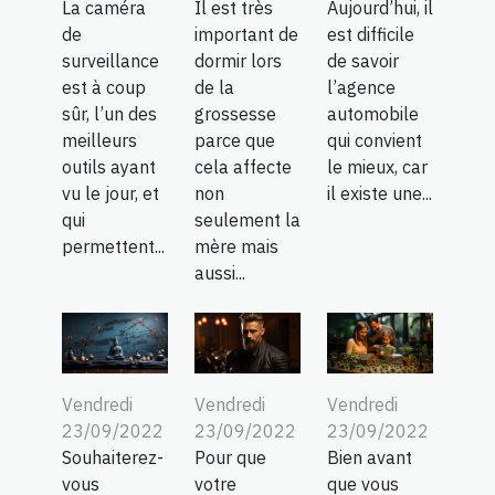
La caméra
Il est très
Aujourd’hui, il
de
important de
est difficile
surveillance
dormir lors
de savoir
est à coup
de la
l’agence
sûr, l’un des
grossesse
automobile
meilleurs
parce que
qui convient
outils ayant
cela affecte
le mieux, car
vu le jour, et
non
il existe une...
qui
seulement la
permettent...
mère mais
aussi...
Vendredi
Vendredi
Vendredi
23/09/2022
23/09/2022
23/09/2022
Souhaiterez-
Pour que
Bien avant
vous
votre
que vous