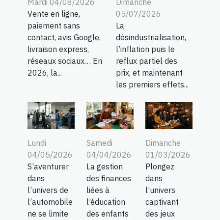
Mardi 04/08/2026
Dimanche
Vente en ligne,
05/07/2026
paiement sans
La
contact, avis Google,
désindustrialisation,
livraison express,
l’inflation puis le
réseaux sociaux… En
reflux partiel des
2026, la...
prix, et maintenant
les premiers effets...
Lundi
Samedi
Dimanche
04/05/2026
04/04/2026
01/03/2026
S’aventurer
La gestion
Plongez
dans
des finances
dans
l’univers de
liées à
l’univers
l’automobile
l’éducation
captivant
ne se limite
des enfants
des jeux