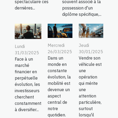
spectaculaire ces
souvent associé à la
dernières...
possession d'un
diplôme spécifique,...
Mercredi
Jeudi
Lundi
26/03/2025
30/01/2025
31/03/2025
Dans un
Vendre son
Face à un
monde en
véhicule est
marché
constante
une
financier en
évolution, la
opération
perpétuelle
mobilité est
qui mérite
évolution, les
devenue un
une
investisseurs
aspect
attention
cherchent
central de
particulière,
constamment
notre
surtout
à diversifier...
quotidien.
lorsqu'il