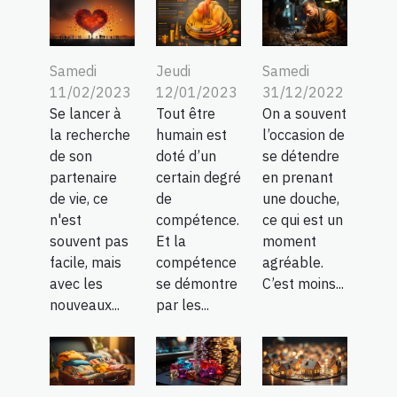
Samedi
Jeudi
Samedi
11/02/2023
12/01/2023
31/12/2022
Se lancer à
Tout être
On a souvent
la recherche
humain est
l’occasion de
de son
doté d’un
se détendre
partenaire
certain degré
en prenant
de vie, ce
de
une douche,
n'est
compétence.
ce qui est un
souvent pas
Et la
moment
facile, mais
compétence
agréable.
avec les
se démontre
C’est moins...
nouveaux...
par les...