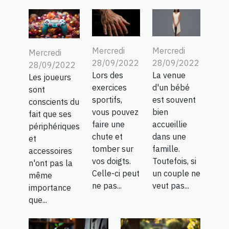
Mercredi
Mercredi
Mercredi
28/09/2022
28/09/2022
28/09/2022
Lors des
La venue
Les joueurs
exercices
d'un bébé
sont
sportifs,
est souvent
conscients du
vous pouvez
bien
fait que ses
faire une
accueillie
périphériques
chute et
dans une
et
tomber sur
famille.
accessoires
vos doigts.
Toutefois, si
n'ont pas la
Celle-ci peut
un couple ne
même
ne pas...
veut pas...
importance
que...