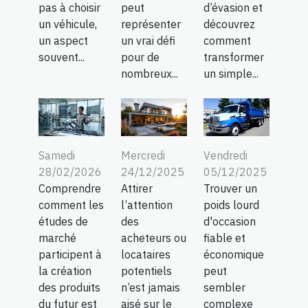
pas à choisir
peut
d’évasion et
un véhicule,
représenter
découvrez
un aspect
un vrai défi
comment
souvent...
pour de
transformer
nombreux...
un simple...
Samedi
Mercredi
Vendredi
28/02/2026
24/12/2025
05/12/2025
Comprendre
Attirer
Trouver un
comment les
l’attention
poids lourd
études de
des
d'occasion
marché
acheteurs ou
fiable et
participent à
locataires
économique
la création
potentiels
peut
des produits
n’est jamais
sembler
du futur est
aisé sur le
complexe