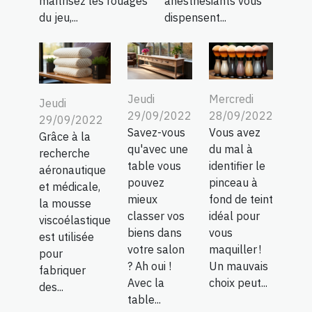
maîtrisez les rouages
anesthésiants vous
du jeu,...
dispensent...
Jeudi
Mercredi
Jeudi
29/09/2022
28/09/2022
29/09/2022
Savez-vous
Vous avez
Grâce à la
qu'avec une
du mal à
recherche
table vous
identifier le
aéronautique
pouvez
pinceau à
et médicale,
mieux
fond de teint
la mousse
classer vos
idéal pour
viscoélastique
biens dans
vous
est utilisée
votre salon
maquiller !
pour
? Ah oui !
Un mauvais
fabriquer
Avec la
choix peut...
des...
table...