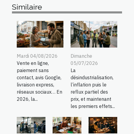
Similaire
Mardi 04/08/2026
Dimanche
Vente en ligne,
05/07/2026
paiement sans
La
contact, avis Google,
désindustrialisation,
livraison express,
l’inflation puis le
réseaux sociaux… En
reflux partiel des
2026, la...
prix, et maintenant
les premiers effets...