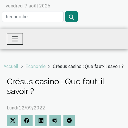
vendredi 7 août 2026
Accueil
Economie
Crésus casino : Que faut-il savoir ?
Crésus casino : Que faut-il
savoir ?
Lundi 12/09/2022