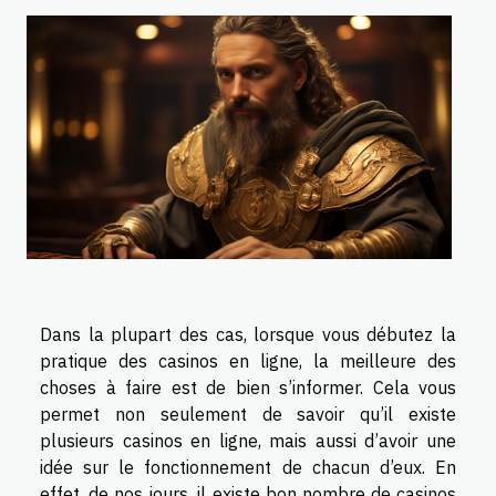
Dans la plupart des cas, lorsque vous débutez la
pratique des casinos en ligne, la meilleure des
choses à faire est de bien s’informer. Cela vous
permet non seulement de savoir qu’il existe
plusieurs casinos en ligne, mais aussi d’avoir une
idée sur le fonctionnement de chacun d’eux. En
effet, de nos jours, il existe bon nombre de casinos