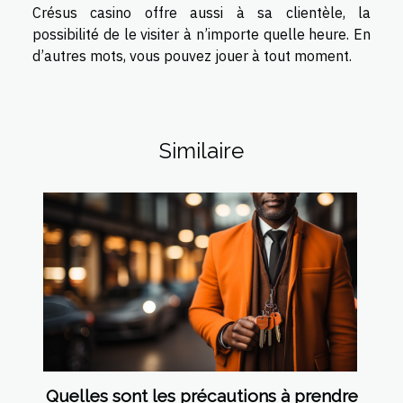
Crésus casino offre aussi à sa clientèle, la
possibilité de le visiter à n’importe quelle heure. En
d’autres mots, vous pouvez jouer à tout moment.
Similaire
Quelles sont les précautions à prendre