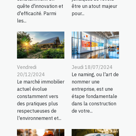
quête d'innovation et
être un atout majeur
d'efficacité. Parmi
pour...
les...
Vendredi
Jeudi 18/07/2024
20/12/2024
Le naming, ou l'art de
Le marché immobilier
nommer une
actuel évolue
entreprise, est une
constamment vers
étape fondamentale
des pratiques plus
dans la construction
respectueuses de
de votre...
l'environnement et...