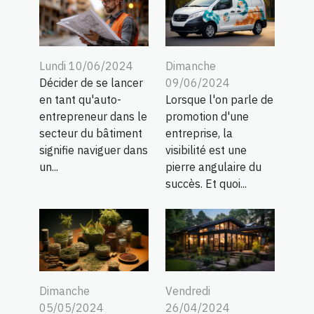
Lundi 10/06/2024
Dimanche
Décider de se lancer
09/06/2024
en tant qu'auto-
Lorsque l'on parle de
entrepreneur dans le
promotion d'une
secteur du bâtiment
entreprise, la
signifie naviguer dans
visibilité est une
un...
pierre angulaire du
succès. Et quoi...
Dimanche
Vendredi
05/05/2024
26/04/2024