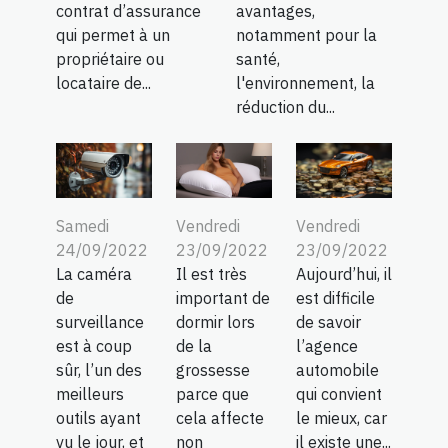
contrat d’assurance
avantages,
qui permet à un
notamment pour la
propriétaire ou
santé,
locataire de...
l'environnement, la
réduction du...
Samedi
Vendredi
Vendredi
24/09/2022
23/09/2022
23/09/2022
La caméra
Il est très
Aujourd’hui, il
de
important de
est difficile
surveillance
dormir lors
de savoir
est à coup
de la
l’agence
sûr, l’un des
grossesse
automobile
meilleurs
parce que
qui convient
outils ayant
cela affecte
le mieux, car
vu le jour, et
non
il existe une...