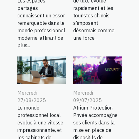
Les espaces
de luxe évolue
partagés
rapidement et les
connaissent un essor
touristes chinois
remarquable dans le
s’imposent
monde professionnel
désormais comme
moderne, attirant de
une force...
plus...
Mercredi
Mercredi
27/08/2025
09/07/2025
Le monde
Atrium Protection
professionnel local
Privée accompagne
évolue à une vitesse
ses clients dans la
impressionnante, et
mise en place de
les cabinets de
dispositifs de