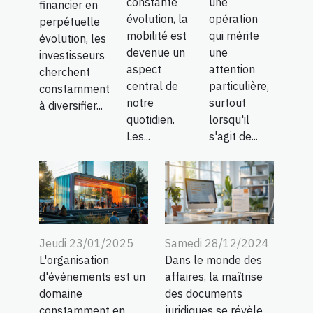
constante
une
financier en
évolution, la
opération
perpétuelle
mobilité est
qui mérite
évolution, les
devenue un
une
investisseurs
aspect
attention
cherchent
central de
particulière,
constamment
notre
surtout
à diversifier...
quotidien.
lorsqu'il
Les...
s'agit de...
Jeudi 23/01/2025
Samedi 28/12/2024
L'organisation
Dans le monde des
d'événements est un
affaires, la maîtrise
domaine
des documents
constamment en
juridiques se révèle