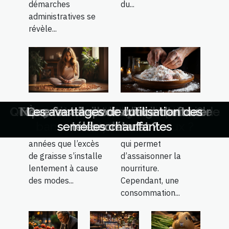
du...
démarches
administratives se
révèle...
Mardi 24/10/2023
Mardi 24/10/2023
Faut-il une table console extensible pour
Le rôle des services inclus dans les offres
Découvrez les avantages des services de
Quels sont les avantages d’un coussin de
Quels sont les avantages de la trottinette
Les impacts économiques de l'utilisation
Entorse du doigt : comment savoir si l'on
Atrium Protection Privée, une agence au
Pourquoi ne faut-il pas consommer trop
Astuces pour bien organiser son voyage
Comment choisir une assurance voyage
Astuces pour réussir l’organisation d’une
Centrale vapeur avec chaudière ou sans
Les cigarettes électroniques : que faut-il
Étapes sécurisées pour le paiement lors
Quelques métiers liés à l'environnement
Qu’est-ce que l’assurance obsèques et à
Le télétravail et l'économie quelles sont
Caméra de surveillance : comment bien
Quelques critères pour bien choisir une
Comment calculer son cycle menstruel
Stratégies d'investissement alternatives
Quelles sont les raisons importantes de
Les cochons d’Inde : comment prendre
Quelques façons de déployer le capital
Quels sont les avantages des serviettes
Comment bien choisir son papier peint
Comment optimiser votre budget pour
Quels sont les critères d’achat d’un bon
Les différentes motivations des joueurs
Guide ultime pour choisir un lave-linge
Que faire en cas de douleurs au niveau
Quelques moyens pour se procurer du
Nouvelles tendances dans les voyages
Comment les cabinets de recrutement
Quelles sont les précautions à prendre
Comment fonctionne une coopérative
Exploration des techniques de naming
Quels sont les avantages du permis de
Stratégies efficaces pour une annonce
La mise-bas de votre chien, que faut-il
Le choix d'une assurance automobile :
Quelles période ou saison choisir pour
Digitalisation : opportunité ou menace
Les jeux de poulet du casino en ligne :
Que peut-on offrir à un gamer pour lui
Comment préparer un voyage pour le
Que prendre en compte avant d’opter
Quelques conseils pour dénicher une
Quelques astuces pour dégonfler ses
Lombalgie : que peut-on savoir de ce
6 façons indiscutables d'apprendre à
De quoi aviez-vous besoin pour vous
Comment devenir invincible dans les
Tondeuse à cheveux : comment bien
Pourquoi le casino en ligne est-il une
Comment entamer une conversation
Comment bien préparer un voyage ?
Bilan de compétence : quels sont les
Comment la technologie blockchain
Organiser un événement inoubliable
Quels sont les atouts d'un oreiller en
Les avantages à voyager à bord d'un
Comment choisir le bon autocollant
Quelles sont les raisons qui peuvent
Quelles sont les méthodes de retrait
Comment optimiser vos déductions
Guide complet pour comprendre et
Comment opérer le choix du papier
Faire appel à un professionnel pour
Top 5 des meilleurs distributeurs de
Guide pratique pour les débutants :
À quoi sert une agence marketing ?
Nos conseils pour arrêter de fumer
Les différentes polices d'assurance
Les différences entre les cafetières
Apprendre l'harmonica : quel type
Comment perdre efficacement du
Comment fumer la chicha pour la
Voyance téléphonique sans carte
Alimentation pour perte de poids
Quels sont les points par rapport
Comment choisir un poids lourd
Que faut-il savoir concernant un
Les avantages de l’utilisation des
À quoi servent les plugs anaux ?
Comment les études de marché
Que savoir de la défiscalisation ?
L'extrait Kbis dans le secteur de
Comment retirer de l’argent sur
Quels sont les avantages d’une
3 conseils pour réussir à retirer
Comment choisir une agence
Les avantages des structures
Que savoir sur Libidon plus ?
L’autre visage des mutations
Comment obtenir une carte
L’assurance une obligation
Pourquoi avoir un jardin ?
Du choix à l’installation :
Le plus souvent, on
Le sel est un
fiscales pour l'éducation de vos enfants ?
immobilière éco-responsable et solidaire
des rénovations écologiques à la maison
professionnelle d'agent immobilier sans
service de votre sécurité depuis 18 ans !
pour éviter une grossesse non désirée ?
des plantes comme substituts au tabac
des critères à considérer pour un choix
trottinette électrique qui vous convient
transforment le paysage professionnel
gencives après une extraction dentaire
les conséquences à long terme sur les
révolutionne-t-elle le secteur bancaire
italiennes en acier inoxydable et celles
auxquels il faut faire attention avec les
d'harmonica et quels accessoires sont
promotionnelles temporaires pour les
facilement vos gains sur un casino en
pour les commerçants de proximité ?
mousse viscoélastique à mémoire de
économiques : décryptage à échelle
meilleure agence d’assurance auto
des DAF dans des investissements
vous pousser à aller à Marrakech ?
s'inscrire sur un site de rencontres
d'occasion fiable et économique ?
facteurs qui nécessitent ce bilan ?
transforment-elles les produits de
l’accompagnement méconnu des
pour transformer votre entreprise
utiliser l'extrait KBIS en entreprise
de luxe chez les touristes chinois
personnalisé pour votre véhicule
écoénergétique et économique
en 2023 pour diversifier votre
bancaire : est-ce du sérieux ?
de la vente de votre véhicule
comprendre et respecter les
déboucher ses canalisations
le confort de votre maison ?
des vacances à la Réunion ?
avant de louer une voiture ?
mal et comment le traiter ?
d’un pansement dentaire ?
pinceau à fond de teint ?
investir dans l'immobilier
l'immobilier commercial
d'argent sur Casinozer?
hygiéniques lavables ?
assurance logement ?
pour une assurance ?
dans un jeu d'évasion
immobilière qui attire
semelles chauffantes
mettre au jardinage ?
automobile à choisir
transport privé 24/7
d'espaces partagés
avec un inconnu ?
casinos en ligne ?
télésecrétariat ?
soirée de gala ?
première fois ?
quoi ça sert ?
faire plaisir ?
électrique ?
en souffre ?
grossesse ?
Casinozer ?
soin d’eux ?
peint zen ?
conduire ?
l'entretien
agricole ?
de casino
bonbons
MyStake
choisir ?
Maroc ?
de sel ?
savoir ?
savoir ?
poids ?
avion
zen ?
CBD
?
?
meilleure option pour les amateurs ?
constate au fil des
ingrédient important
réglementations pour les auto-
villes et les entreprises
casinos en ligne ?
concessionnaires
en aluminium.
amoureuses ?
professionnel
et au chanvre
nécessaires ?
événements
portefeuille
demain ?
d'impact
diplôme
forme ?
optimal
ligne ?
local ?
locale
années que l’excès
qui permet
entrepreneurs dans le secteur du
de graisse s’installe
d’assaisonner la
lentement à cause
nourriture.
bâtiment
des modes...
Cependant, une
consommation...