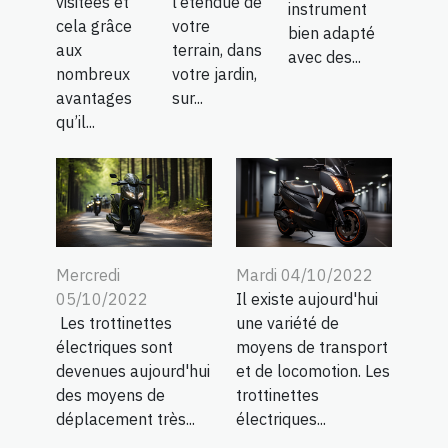
visitées et
l’étendue de
instrument
cela grâce
votre
bien adapté
aux
terrain, dans
avec des...
nombreux
votre jardin,
avantages
sur...
qu’il...
Mercredi
Mardi 04/10/2022
05/10/2022
Il existe aujourd'hui
Les trottinettes
une variété de
électriques sont
moyens de transport
devenues aujourd'hui
et de locomotion. Les
des moyens de
trottinettes
déplacement très...
électriques...