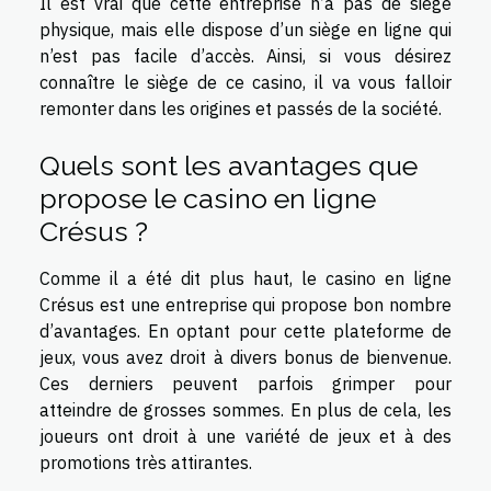
Il est vrai que cette entreprise n’a pas de siège
physique, mais elle dispose d’un siège en ligne qui
n’est pas facile d’accès. Ainsi, si vous désirez
connaître le siège de ce casino, il va vous falloir
remonter dans les origines et passés de la société.
Quels sont les avantages que
propose le casino en ligne
Crésus ?
Comme il a été dit plus haut, le casino en ligne
Crésus est une entreprise qui propose bon nombre
d’avantages. En optant pour cette plateforme de
jeux, vous avez droit à divers bonus de bienvenue.
Ces derniers peuvent parfois grimper pour
atteindre de grosses sommes. En plus de cela, les
joueurs ont droit à une variété de jeux et à des
promotions très attirantes.