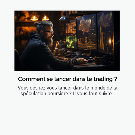
Comment se lancer dans le trading ?
Vous désirez vous lancer dans le monde de la
spéculation boursière ? Il vous faut suivre...