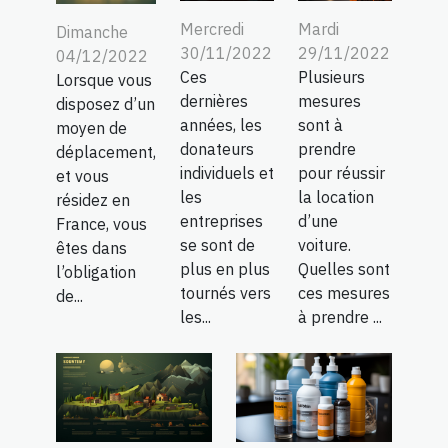
Mercredi
Mardi
Dimanche
30/11/2022
29/11/2022
04/12/2022
Ces
Plusieurs
Lorsque vous
dernières
mesures
disposez d’un
années, les
sont à
moyen de
donateurs
prendre
déplacement,
individuels et
pour réussir
et vous
les
la location
résidez en
entreprises
d’une
France, vous
se sont de
voiture.
êtes dans
plus en plus
Quelles sont
l’obligation
tournés vers
ces mesures
de...
les...
à prendre ...