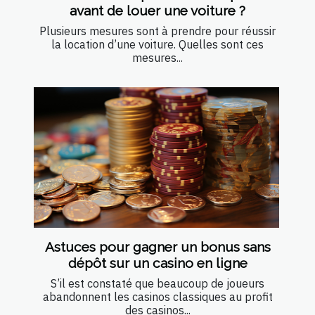
avant de louer une voiture ?
Plusieurs mesures sont à prendre pour réussir
la location d’une voiture. Quelles sont ces
mesures...
Astuces pour gagner un bonus sans
dépôt sur un casino en ligne
S’il est constaté que beaucoup de joueurs
abandonnent les casinos classiques au profit
des casinos...