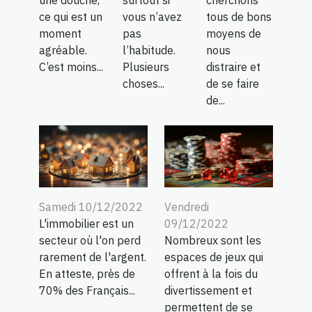
une douche,
surtout si
cherchons
ce qui est un
vous n’avez
tous de bons
moment
pas
moyens de
agréable.
l’habitude.
nous
C’est moins...
Plusieurs
distraire et
choses...
de se faire
de...
Samedi 10/12/2022
Vendredi
L'immobilier est un
09/12/2022
secteur où l'on perd
Nombreux sont les
rarement de l'argent.
espaces de jeux qui
En atteste, près de
offrent à la fois du
70% des Français...
divertissement et
permettent de se