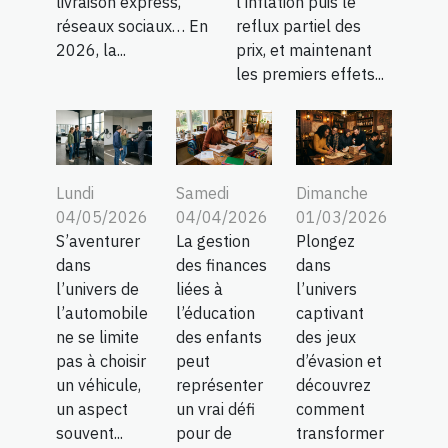
livraison express,
l’inflation puis le
réseaux sociaux… En
reflux partiel des
2026, la...
prix, et maintenant
les premiers effets...
Lundi
Samedi
Dimanche
04/05/2026
04/04/2026
01/03/2026
S’aventurer
La gestion
Plongez
dans
des finances
dans
l’univers de
liées à
l’univers
l’automobile
l’éducation
captivant
ne se limite
des enfants
des jeux
pas à choisir
peut
d’évasion et
un véhicule,
représenter
découvrez
un aspect
un vrai défi
comment
souvent...
pour de
transformer