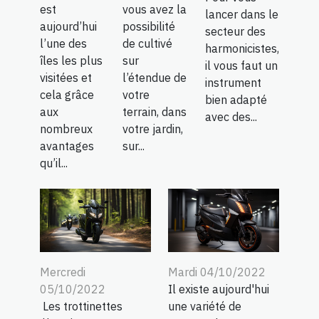
est
vous avez la
lancer dans le
aujourd’hui
possibilité
secteur des
l’une des
de cultivé
harmonicistes,
îles les plus
sur
il vous faut un
visitées et
l’étendue de
instrument
cela grâce
votre
bien adapté
aux
terrain, dans
avec des...
nombreux
votre jardin,
avantages
sur...
qu’il...
Mercredi
Mardi 04/10/2022
05/10/2022
Il existe aujourd'hui
Les trottinettes
une variété de