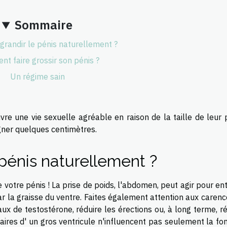
Sommaire
randir le pénis naturellement ?
t faire grossir son pénis ?
Un régime sain
e une vie sexuelle agréable en raison de la taille de leur p
agner quelques centimètres.
pénis naturellement ?
 votre pénis ! La prise de poids, l'abdomen, peut agir pour en
ar la graisse du ventre. Faites également attention aux caren
aux de testostérone, réduire les érections ou, à long terme, r
daires d' un gros ventricule n'influencent pas seulement la fo