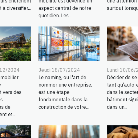
eurs cherchent
mobilité est devenue un
une attention 
 diversifier...
aspect central de notre
surtout lorsqu'i
quotidien. Les...
/12/2024
Jeudi 18/07/2024
Lundi 10/06/
mobilier
Le naming, ou l'art de
Décider de se
e
nommer une entreprise,
tant qu'auto-
 vers des
est une étape
dans le secte
us
fondamentale dans la
bâtiment signi
es de
construction de votre...
dans un...
nt et...