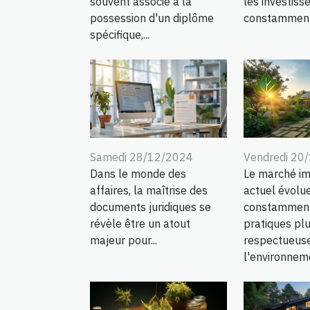
souvent associé à la
les investiss
possession d'un diplôme
constamment à
spécifique,...
Samedi 28/12/2024
Vendredi 20
Dans le monde des
Le marché im
affaires, la maîtrise des
actuel évolu
documents juridiques se
constamment
révèle être un atout
pratiques pl
majeur pour...
respectueus
l'environneme