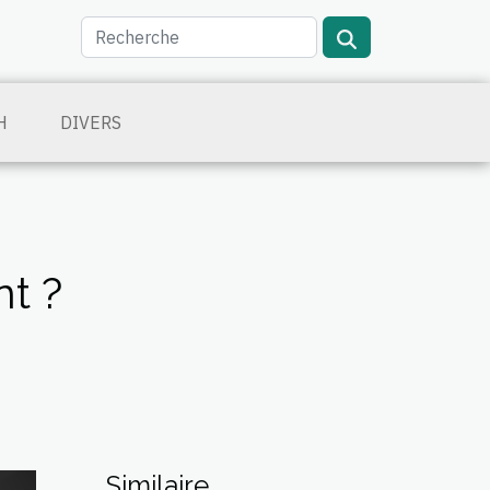
H
DIVERS
t ?
Similaire