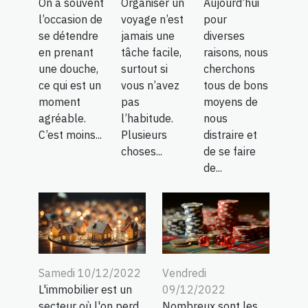
On a souvent
Organiser un
Aujourd’hui
l’occasion de
voyage n’est
pour
se détendre
jamais une
diverses
en prenant
tâche facile,
raisons, nous
une douche,
surtout si
cherchons
ce qui est un
vous n’avez
tous de bons
moment
pas
moyens de
agréable.
l’habitude.
nous
C’est moins...
Plusieurs
distraire et
choses...
de se faire
de...
Samedi 10/12/2022
Vendredi
L'immobilier est un
09/12/2022
secteur où l'on perd
Nombreux sont les