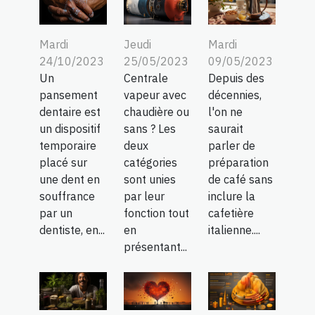
Jeudi
Mardi
Mardi
25/05/2023
09/05/2023
24/10/2023
Centrale
Depuis des
Un
vapeur avec
décennies,
pansement
chaudière ou
l'on ne
dentaire est
sans ? Les
saurait
un dispositif
deux
parler de
temporaire
catégories
préparation
placé sur
sont unies
de café sans
une dent en
par leur
inclure la
souffrance
fonction tout
cafetière
par un
en
italienne....
dentiste, en...
présentant...