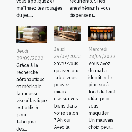
vous appliquez et
récurrents. Si les
maîtrisez les rouages
anesthésiants vous
du jeu,...
dispensent...
Jeudi
Mercredi
Jeudi
29/09/2022
28/09/2022
29/09/2022
Savez-vous
Vous avez
Grâce à la
qu'avec une
du mal à
recherche
table vous
identifier le
aéronautique
pouvez
pinceau à
et médicale,
mieux
fond de teint
la mousse
classer vos
idéal pour
viscoélastique
biens dans
vous
est utilisée
votre salon
maquiller !
pour
? Ah oui !
Un mauvais
fabriquer
Avec la
choix peut...
des...