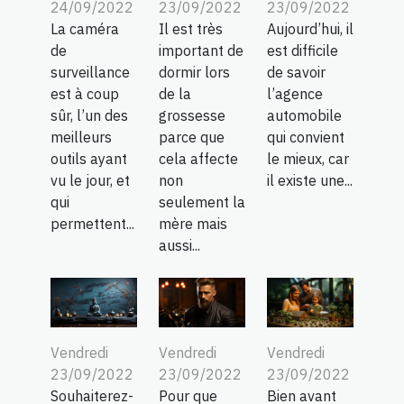
24/09/2022
23/09/2022
23/09/2022
La caméra
Il est très
Aujourd’hui, il
de
important de
est difficile
surveillance
dormir lors
de savoir
est à coup
de la
l’agence
sûr, l’un des
grossesse
automobile
meilleurs
parce que
qui convient
outils ayant
cela affecte
le mieux, car
vu le jour, et
non
il existe une...
qui
seulement la
permettent...
mère mais
aussi...
Vendredi
Vendredi
Vendredi
23/09/2022
23/09/2022
23/09/2022
Souhaiterez-
Pour que
Bien avant