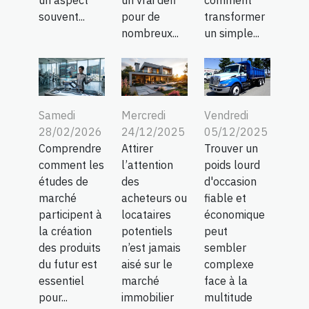
un aspect
un vrai défi
comment
souvent...
pour de
transformer
nombreux...
un simple...
Samedi
Mercredi
Vendredi
28/02/2026
24/12/2025
05/12/2025
Comprendre
Attirer
Trouver un
comment les
l’attention
poids lourd
études de
des
d'occasion
marché
acheteurs ou
fiable et
participent à
locataires
économique
la création
potentiels
peut
des produits
n’est jamais
sembler
du futur est
aisé sur le
complexe
essentiel
marché
face à la
pour...
immobilier
multitude