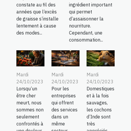
constate au fil des
ingrédient important
années que l’excès
qui permet
de graisse s’installe
d’assaisonner la
lentement à cause
nourriture.
des modes...
Cependant, une
consommation...
Mardi
Mardi
Mardi
24/10/2023
24/10/2023
24/10/2023
Lorsqu’un
Pour les
Domestiques
être cher
entreprises
et à la fois
meurt, nous
qui offrent
sauvages,
sommes non
des services
les cochons
seulement
dans un
d’Inde sont
confrontés à
même
très
une douleur
secteur
appréciés