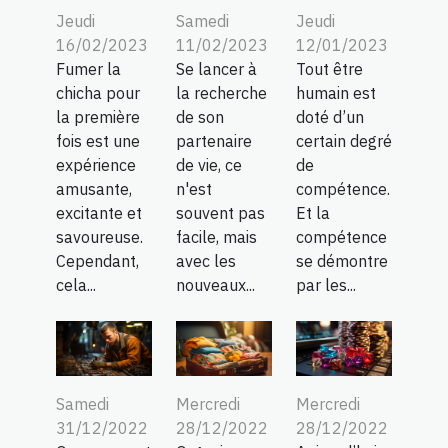
Jeudi
Samedi
Jeudi
16/02/2023
11/02/2023
12/01/2023
Fumer la
Se lancer à
Tout être
chicha pour
la recherche
humain est
la première
de son
doté d’un
fois est une
partenaire
certain degré
expérience
de vie, ce
de
amusante,
n'est
compétence.
excitante et
souvent pas
Et la
savoureuse.
facile, mais
compétence
Cependant,
avec les
se démontre
cela...
nouveaux...
par les...
Samedi
Mercredi
Mercredi
31/12/2022
28/12/2022
28/12/2022