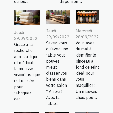
du jeu,...
dispensent...
Jeudi
Mercredi
Jeudi
29/09/2022
28/09/2022
29/09/2022
Savez-vous
Vous avez
Grâce à la
qu'avec une
du mal à
recherche
table vous
identifier le
aéronautique
pouvez
pinceau à
et médicale,
mieux
fond de teint
la mousse
classer vos
idéal pour
viscoélastique
biens dans
vous
est utilisée
votre salon
maquiller !
pour
? Ah oui !
Un mauvais
fabriquer
Avec la
choix peut...
des...
table...