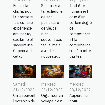
Fumer la
Se lancer à
Tout être
chicha pour
la recherche
humain est
la première
de son
doté d’un
fois est une
partenaire
certain degré
expérience
de vie, ce
de
amusante,
n'est
compétence.
excitante et
souvent pas
Et la
savoureuse.
facile, mais
compétence
Cependant,
avec les
se démontre
cela...
nouveaux...
par les...
Samedi
Mercredi
Mercredi
31/12/2022
28/12/2022
28/12/2022
On a souvent
Organiser un
Aujourd’hui
l’occasion de
voyage n’est
pour