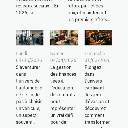
réseaux sociaux… En
reflux partiel des
2026, la...
prix, et maintenant
les premiers effets...
Lundi
Samedi
Dimanche
04/05/2026
04/04/2026
01/03/2026
S’aventurer
La gestion
Plongez
dans
des finances
dans
l’univers de
liées à
l’univers
l’automobile
l’éducation
captivant
ne se limite
des enfants
des jeux
pas à choisir
peut
d’évasion et
un véhicule,
représenter
découvrez
un aspect
un vrai défi
comment
souvent...
pour de
transformer