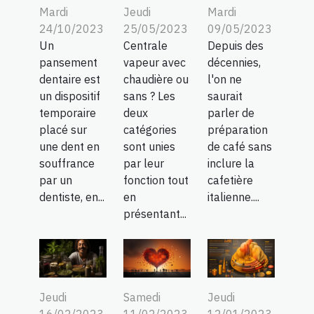
Jeudi
Mardi
Mardi
25/05/2023
09/05/2023
24/10/2023
Centrale
Depuis des
Un
vapeur avec
décennies,
pansement
chaudière ou
l'on ne
dentaire est
sans ? Les
saurait
un dispositif
deux
parler de
temporaire
catégories
préparation
placé sur
sont unies
de café sans
une dent en
par leur
inclure la
souffrance
fonction tout
cafetière
par un
en
italienne....
dentiste, en...
présentant...
Jeudi
Samedi
Jeudi
16/02/2023
11/02/2023
12/01/2023