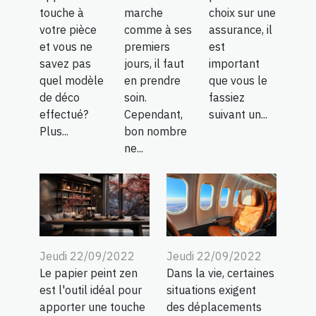
touche à
marche
choix sur une
votre pièce
comme à ses
assurance, il
et vous ne
premiers
est
savez pas
jours, il faut
important
quel modèle
en prendre
que vous le
de déco
soin.
fassiez
effectué?
Cependant,
suivant un...
Plus...
bon nombre
ne...
Jeudi 22/09/2022
Jeudi 22/09/2022
Le papier peint zen
Dans la vie, certaines
est l'outil idéal pour
situations exigent
apporter une touche
des déplacements