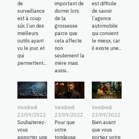
de
important de
est difficile
surveillance
dormir lors
de savoir
est à coup
de la
l’agence
sûr, l’un des
grossesse
automobile
meilleurs
parce que
qui convient
outils ayant
cela affecte
le mieux, car
vu le jour, et
non
il existe une...
qui
seulement la
permettent...
mère mais
aussi...
Vendredi
Vendredi
Vendredi
23/09/2022
23/09/2022
23/09/2022
Souhaiterez-
Pour que
Bien avant
vous
votre
que vous
apporter une
tondeuse
portiez votre