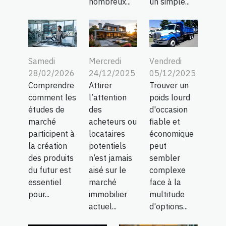
nombreux...
un simple...
Samedi
Mercredi
Vendredi
28/02/2026
24/12/2025
05/12/2025
Comprendre
Attirer
Trouver un
comment les
l’attention
poids lourd
études de
des
d'occasion
marché
acheteurs ou
fiable et
participent à
locataires
économique
la création
potentiels
peut
des produits
n’est jamais
sembler
du futur est
aisé sur le
complexe
essentiel
marché
face à la
pour...
immobilier
multitude
actuel...
d'options...