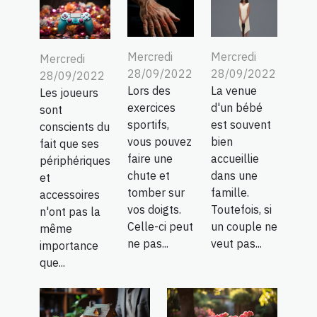
Mercredi
Mercredi
Mercredi
28/09/2022
28/09/2022
28/09/2022
Lors des
La venue
Les joueurs
exercices
d'un bébé
sont
sportifs,
est souvent
conscients du
vous pouvez
bien
fait que ses
faire une
accueillie
périphériques
chute et
dans une
et
tomber sur
famille.
accessoires
vos doigts.
Toutefois, si
n'ont pas la
Celle-ci peut
un couple ne
même
ne pas...
veut pas...
importance
que...