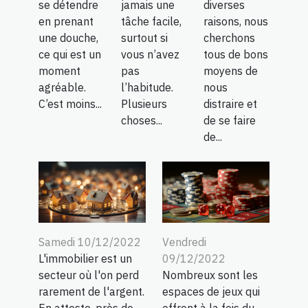
se détendre
jamais une
diverses
en prenant
tâche facile,
raisons, nous
une douche,
surtout si
cherchons
ce qui est un
vous n’avez
tous de bons
moment
pas
moyens de
agréable.
l’habitude.
nous
C’est moins...
Plusieurs
distraire et
choses...
de se faire
de...
Samedi 10/12/2022
Vendredi
L'immobilier est un
09/12/2022
secteur où l'on perd
Nombreux sont les
rarement de l'argent.
espaces de jeux qui
En atteste, près de
offrent à la fois du