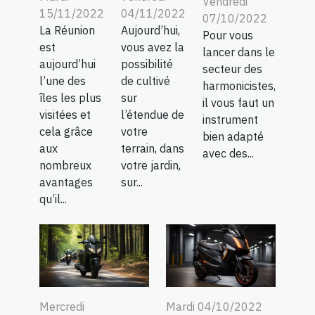
Vendredi
15/11/2022
04/11/2022
07/10/2022
La Réunion
Aujourd’hui,
Pour vous
est
vous avez la
lancer dans le
aujourd’hui
possibilité
secteur des
l’une des
de cultivé
harmonicistes,
îles les plus
sur
il vous faut un
visitées et
l’étendue de
instrument
cela grâce
votre
bien adapté
aux
terrain, dans
avec des...
nombreux
votre jardin,
avantages
sur...
qu’il...
Mercredi
Mardi 04/10/2022