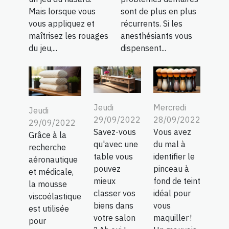
Mais lorsque vous
sont de plus en plus
vous appliquez et
récurrents. Si les
maîtrisez les rouages
anesthésiants vous
du jeu,...
dispensent...
Jeudi
Mercredi
Jeudi
29/09/2022
28/09/2022
29/09/2022
Savez-vous
Vous avez
Grâce à la
qu'avec une
du mal à
recherche
table vous
identifier le
aéronautique
pouvez
pinceau à
et médicale,
mieux
fond de teint
la mousse
classer vos
idéal pour
viscoélastique
biens dans
vous
est utilisée
votre salon
maquiller !
pour