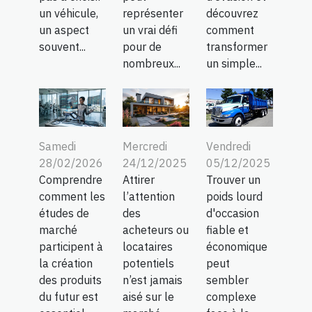
un véhicule,
représenter
découvrez
un aspect
un vrai défi
comment
souvent...
pour de
transformer
nombreux...
un simple...
Samedi
Mercredi
Vendredi
28/02/2026
24/12/2025
05/12/2025
Comprendre
Attirer
Trouver un
comment les
l’attention
poids lourd
études de
des
d'occasion
marché
acheteurs ou
fiable et
participent à
locataires
économique
la création
potentiels
peut
des produits
n’est jamais
sembler
du futur est
aisé sur le
complexe