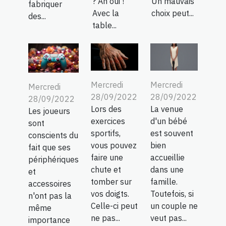
? Ah oui !
Un mauvais
fabriquer
Avec la
choix peut...
des...
table...
Mercredi
Mercredi
Mercredi
28/09/2022
28/09/2022
28/09/2022
Lors des
La venue
Les joueurs
exercices
d'un bébé
sont
sportifs,
est souvent
conscients du
vous pouvez
bien
fait que ses
faire une
accueillie
périphériques
chute et
dans une
et
tomber sur
famille.
accessoires
vos doigts.
Toutefois, si
n'ont pas la
Celle-ci peut
un couple ne
même
ne pas...
veut pas...
importance