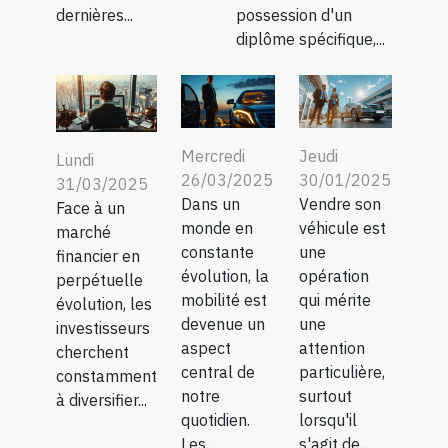
dernières...
possession d'un
diplôme spécifique,...
Mercredi
Jeudi
Lundi
26/03/2025
30/01/2025
31/03/2025
Dans un
Vendre son
Face à un
monde en
véhicule est
marché
constante
une
financier en
évolution, la
opération
perpétuelle
mobilité est
qui mérite
évolution, les
devenue un
une
investisseurs
aspect
attention
cherchent
central de
particulière,
constamment
notre
surtout
à diversifier...
quotidien.
lorsqu'il
Les...
s'agit de...