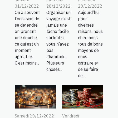
31/12/2022
28/12/2022
28/12/2022
On a souvent
Organiser un
Aujourd’hui
l’occasion de
voyage n’est
pour
se détendre
jamais une
diverses
en prenant
tâche facile,
raisons, nous
une douche,
surtout si
cherchons
ce qui est un
vous n’avez
tous de bons
moment
pas
moyens de
agréable.
l’habitude.
nous
C’est moins...
Plusieurs
distraire et
choses...
de se faire
de...
Samedi 10/12/2022
Vendredi