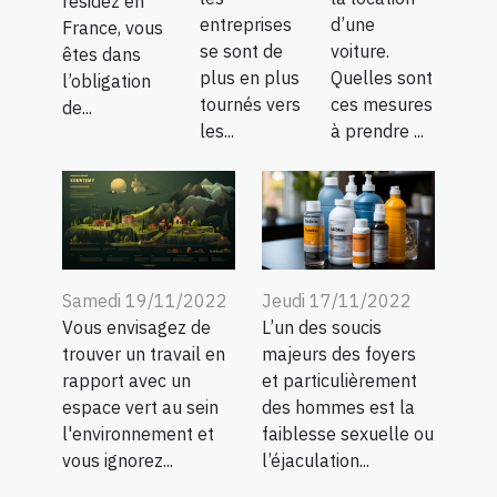
résidez en
entreprises
d’une
France, vous
se sont de
voiture.
êtes dans
plus en plus
Quelles sont
l’obligation
tournés vers
ces mesures
de...
les...
à prendre ...
Samedi 19/11/2022
Jeudi 17/11/2022
Vous envisagez de
L’un des soucis
trouver un travail en
majeurs des foyers
rapport avec un
et particulièrement
espace vert au sein
des hommes est la
l'environnement et
faiblesse sexuelle ou
vous ignorez...
l’éjaculation...