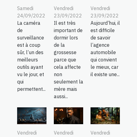
Samedi
Vendredi
Vendredi
24/09/2022
23/09/2022
23/09/2022
La caméra
Il est très
Aujourd’hui, il
de
important de
est difficile
surveillance
dormir lors
de savoir
est à coup
de la
l’agence
sûr, l’un des
grossesse
automobile
meilleurs
parce que
qui convient
outils ayant
cela affecte
le mieux, car
vu le jour, et
non
il existe une...
qui
seulement la
permettent...
mère mais
aussi...
Vendredi
Vendredi
Vendredi