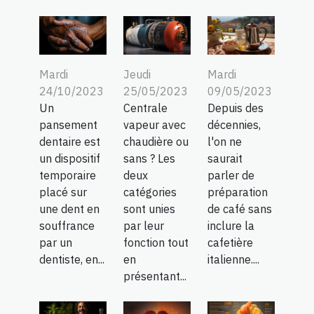
Jeudi
Mardi
Mardi
25/05/2023
09/05/2023
24/10/2023
Centrale
Depuis des
Un
vapeur avec
décennies,
pansement
chaudière ou
l'on ne
dentaire est
sans ? Les
saurait
un dispositif
deux
parler de
temporaire
catégories
préparation
placé sur
sont unies
de café sans
une dent en
par leur
inclure la
souffrance
fonction tout
cafetière
par un
en
italienne....
dentiste, en...
présentant...