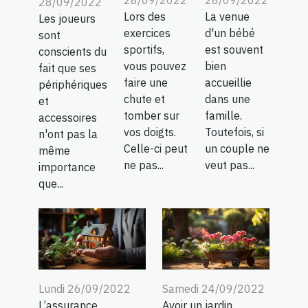
28/09/2022
Lors des
La venue
Les joueurs
exercices
d'un bébé
sont
sportifs,
est souvent
conscients du
vous pouvez
bien
fait que ses
faire une
accueillie
périphériques
chute et
dans une
et
tomber sur
famille.
accessoires
vos doigts.
Toutefois, si
n'ont pas la
Celle-ci peut
un couple ne
même
ne pas...
veut pas...
importance
que...
Lundi 26/09/2022
Samedi 24/09/2022
L’assurance
Avoir un jardin