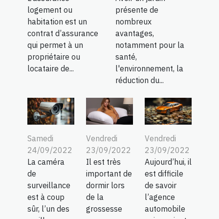
logement ou
présente de
habitation est un
nombreux
contrat d’assurance
avantages,
qui permet à un
notamment pour la
propriétaire ou
santé,
locataire de...
l'environnement, la
réduction du...
Samedi
Vendredi
Vendredi
24/09/2022
23/09/2022
23/09/2022
La caméra
Il est très
Aujourd’hui, il
de
important de
est difficile
surveillance
dormir lors
de savoir
est à coup
de la
l’agence
sûr, l’un des
grossesse
automobile