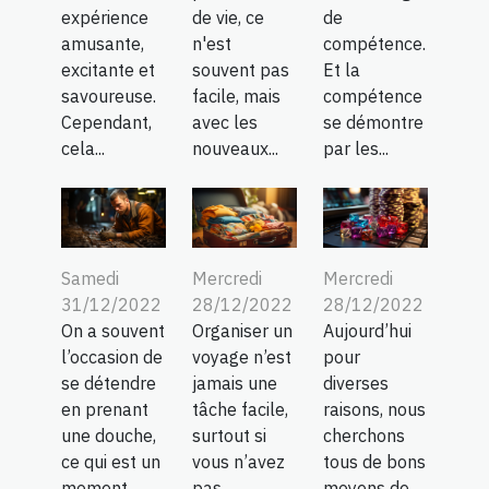
expérience
de vie, ce
de
amusante,
n'est
compétence.
excitante et
souvent pas
Et la
savoureuse.
facile, mais
compétence
Cependant,
avec les
se démontre
cela...
nouveaux...
par les...
Samedi
Mercredi
Mercredi
31/12/2022
28/12/2022
28/12/2022
On a souvent
Organiser un
Aujourd’hui
l’occasion de
voyage n’est
pour
se détendre
jamais une
diverses
en prenant
tâche facile,
raisons, nous
une douche,
surtout si
cherchons
ce qui est un
vous n’avez
tous de bons
moment
pas
moyens de