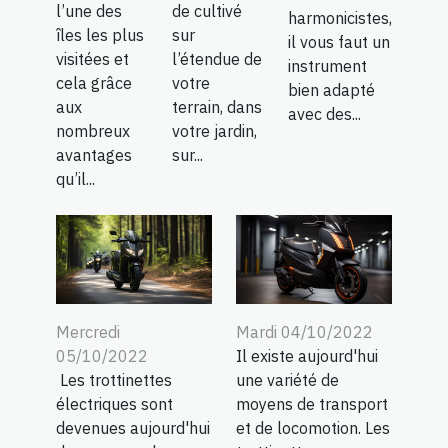
l’une des
de cultivé
harmonicistes,
îles les plus
sur
il vous faut un
visitées et
l’étendue de
instrument
cela grâce
votre
bien adapté
aux
terrain, dans
avec des...
nombreux
votre jardin,
avantages
sur...
qu’il...
Mercredi
Mardi 04/10/2022
05/10/2022
Il existe aujourd'hui
Les trottinettes
une variété de
électriques sont
moyens de transport
devenues aujourd'hui
et de locomotion. Les