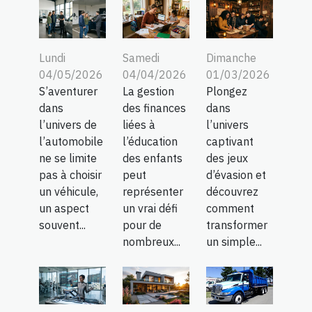
Lundi
Samedi
Dimanche
04/05/2026
04/04/2026
01/03/2026
S’aventurer
La gestion
Plongez
dans
des finances
dans
l’univers de
liées à
l’univers
l’automobile
l’éducation
captivant
ne se limite
des enfants
des jeux
pas à choisir
peut
d’évasion et
un véhicule,
représenter
découvrez
un aspect
un vrai défi
comment
souvent...
pour de
transformer
nombreux...
un simple...