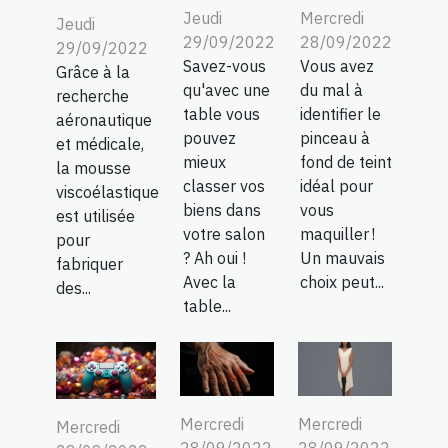
Jeudi
Mercredi
Jeudi
29/09/2022
28/09/2022
29/09/2022
Savez-vous
Vous avez
Grâce à la
qu'avec une
du mal à
recherche
table vous
identifier le
aéronautique
pouvez
pinceau à
et médicale,
mieux
fond de teint
la mousse
classer vos
idéal pour
viscoélastique
biens dans
vous
est utilisée
votre salon
maquiller !
pour
? Ah oui !
Un mauvais
fabriquer
Avec la
choix peut...
des...
table...
Mercredi
Mercredi
Mercredi
28/09/2022
28/09/2022