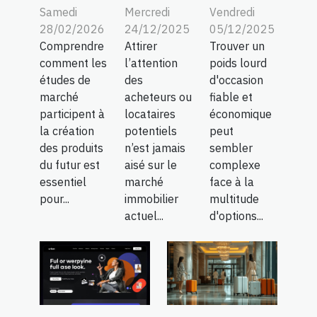
Samedi
Mercredi
Vendredi
28/02/2026
24/12/2025
05/12/2025
Comprendre
Attirer
Trouver un
comment les
l’attention
poids lourd
études de
des
d'occasion
marché
acheteurs ou
fiable et
participent à
locataires
économique
la création
potentiels
peut
des produits
n’est jamais
sembler
du futur est
aisé sur le
complexe
essentiel
marché
face à la
pour...
immobilier
multitude
actuel...
d'options...