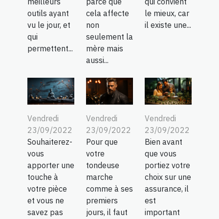
meilleurs
parce que
qui convient
outils ayant
cela affecte
le mieux, car
vu le jour, et
non
il existe une...
qui
seulement la
permettent...
mère mais
aussi...
Vendredi
Vendredi
Vendredi
23/09/2022
23/09/2022
23/09/2022
Souhaiterez-
Pour que
Bien avant
vous
votre
que vous
apporter une
tondeuse
portiez votre
touche à
marche
choix sur une
votre pièce
comme à ses
assurance, il
et vous ne
premiers
est
savez pas
jours, il faut
important