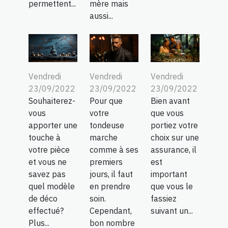
permettent...
mère mais
aussi...
Vendredi
Vendredi
Vendredi
23/09/2022
23/09/2022
23/09/2022
Souhaiterez-
Pour que
Bien avant
vous
votre
que vous
apporter une
tondeuse
portiez votre
touche à
marche
choix sur une
votre pièce
comme à ses
assurance, il
et vous ne
premiers
est
savez pas
jours, il faut
important
quel modèle
en prendre
que vous le
de déco
soin.
fassiez
effectué?
Cependant,
suivant un...
Plus...
bon nombre