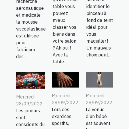
recherche
table vous
identifier le
aéronautique
pouvez
pinceau à
et médicale,
mieux
fond de teint
la mousse
classer vos
idéal pour
viscoélastique
biens dans
vous
est utilisée
votre salon
maquiller !
pour
? Ah oui !
Un mauvais
fabriquer
Avec la
choix peut...
des...
table...
Mercredi
Mercredi
Mercredi
28/09/2022
28/09/2022
28/09/2022
Lors des
La venue
Les joueurs
exercices
d'un bébé
sont
sportifs,
est souvent
conscients du