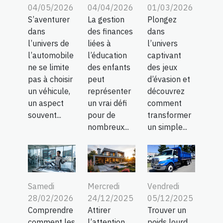
04/05/2026
04/04/2026
01/03/2026
S’aventurer
La gestion
Plongez
dans
des finances
dans
l’univers de
liées à
l’univers
l’automobile
l’éducation
captivant
ne se limite
des enfants
des jeux
pas à choisir
peut
d’évasion et
un véhicule,
représenter
découvrez
un aspect
un vrai défi
comment
souvent...
pour de
transformer
nombreux...
un simple...
Samedi
Mercredi
Vendredi
28/02/2026
24/12/2025
05/12/2025
Comprendre
Attirer
Trouver un
comment les
l’attention
poids lourd