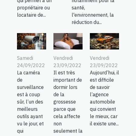
qui permet à un
notamment pour la
propriétaire ou
santé,
locataire de...
l'environnement, la
réduction du...
Samedi
Vendredi
Vendredi
24/09/2022
23/09/2022
23/09/2022
La caméra
Il est très
Aujourd’hui, il
de
important de
est difficile
surveillance
dormir lors
de savoir
est à coup
de la
l’agence
sûr, l’un des
grossesse
automobile
meilleurs
parce que
qui convient
outils ayant
cela affecte
le mieux, car
vu le jour, et
non
il existe une...
qui
seulement la