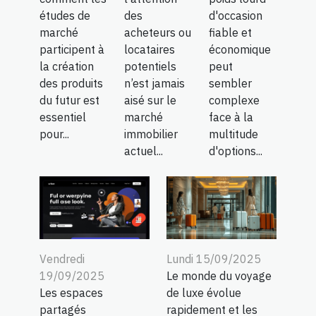
études de
des
d'occasion
marché
acheteurs ou
fiable et
participent à
locataires
économique
la création
potentiels
peut
des produits
n’est jamais
sembler
du futur est
aisé sur le
complexe
essentiel
marché
face à la
pour...
immobilier
multitude
actuel...
d'options...
Vendredi
Lundi 15/09/2025
19/09/2025
Le monde du voyage
Les espaces
de luxe évolue
partagés
rapidement et les