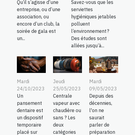
Qu’il s’agisse d’une
Savez-vous que les
entreprise, ou d’une
serviettes
association, ou
hygiéniques jetables
encore d’un club, la
polluent
soirée de gala est
l’environnement ?
un...
Des études sont
allées jusqu’à...
Jeudi
Mardi
Mardi
25/05/2023
09/05/2023
24/10/2023
Centrale
Depuis des
Un
vapeur avec
décennies,
pansement
chaudière ou
l'on ne
dentaire est
sans ? Les
saurait
un dispositif
deux
parler de
temporaire
catégories
préparation
placé sur