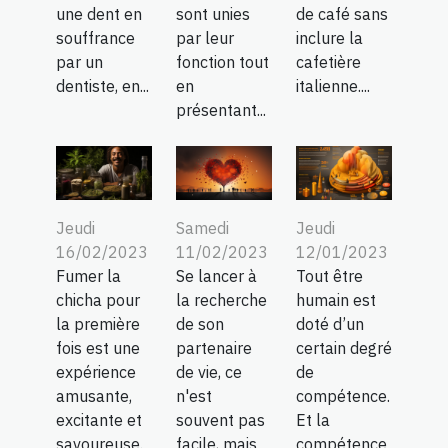
sont unies
de café sans
une dent en
par leur
inclure la
souffrance
fonction tout
cafetière
par un
en
italienne....
dentiste, en...
présentant...
Jeudi
Samedi
Jeudi
16/02/2023
11/02/2023
12/01/2023
Fumer la
Se lancer à
Tout être
chicha pour
la recherche
humain est
la première
de son
doté d’un
fois est une
partenaire
certain degré
expérience
de vie, ce
de
amusante,
n'est
compétence.
excitante et
souvent pas
Et la
savoureuse.
facile, mais
compétence