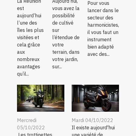
La Réunion
Aujourd’hui,
Pour vous
est
vous avez la
lancer dans le
aujourd’hui
possibilité
secteur des
l’une des
de cultivé
harmonicistes,
îles les plus
sur
il vous faut un
visitées et
l’étendue de
instrument
cela grâce
votre
bien adapté
aux
terrain, dans
avec des...
nombreux
votre jardin,
avantages
sur...
qu’il...
Mercredi
Mardi 04/10/2022
05/10/2022
Il existe aujourd'hui
Les trottinettes
une variété de