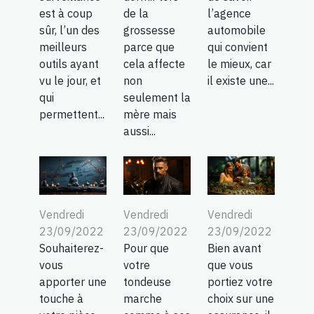
est à coup
de la
l’agence
sûr, l’un des
grossesse
automobile
meilleurs
parce que
qui convient
outils ayant
cela affecte
le mieux, car
vu le jour, et
non
il existe une...
qui
seulement la
permettent...
mère mais
aussi...
Vendredi
Vendredi
Vendredi
23/09/2022
23/09/2022
23/09/2022
Souhaiterez-
Pour que
Bien avant
vous
votre
que vous
apporter une
tondeuse
portiez votre
touche à
marche
choix sur une