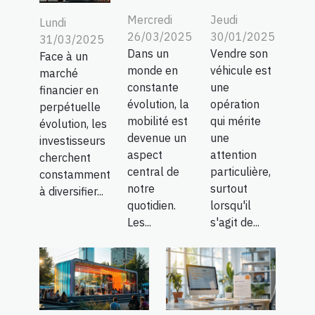
Mercredi
Jeudi
Lundi
26/03/2025
30/01/2025
31/03/2025
Dans un
Vendre son
Face à un
monde en
véhicule est
marché
constante
une
financier en
évolution, la
opération
perpétuelle
mobilité est
qui mérite
évolution, les
devenue un
une
investisseurs
aspect
attention
cherchent
central de
particulière,
constamment
notre
surtout
à diversifier...
quotidien.
lorsqu'il
Les...
s'agit de...