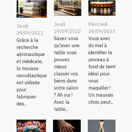
Jeudi
Mercredi
Jeudi
29/09/2022
28/09/2022
29/09/2022
Savez-vous
Vous avez
Grâce à la
qu'avec une
du mal à
recherche
table vous
identifier le
aéronautique
pouvez
pinceau à
et médicale,
mieux
fond de teint
la mousse
classer vos
idéal pour
viscoélastique
biens dans
vous
est utilisée
votre salon
maquiller !
pour
? Ah oui !
Un mauvais
fabriquer
Avec la
choix peut...
des...
table...