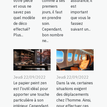
votre pièce
comme à ses
assurance, il
et vous ne
premiers
est
savez pas
jours, il faut
important
quel modèle
en prendre
que vous le
de déco
soin.
fassiez
effectué?
Cependant,
suivant un...
Plus...
bon nombre
ne...
Jeudi 22/09/2022
Jeudi 22/09/2022
Le papier peint zen
Dans la vie, certaines
est l'outil idéal pour
situations exigent
apporter une touche
des déplacements
particulière à son
chez l'homme. Ainsi,
intérieur. Cependant,
pour effectuer ces