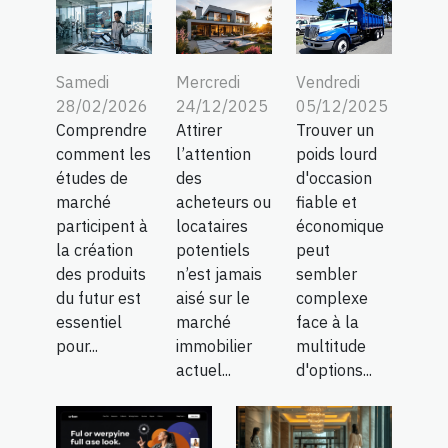
Samedi
Mercredi
Vendredi
28/02/2026
24/12/2025
05/12/2025
Comprendre
Attirer
Trouver un
comment les
l’attention
poids lourd
études de
des
d'occasion
marché
acheteurs ou
fiable et
participent à
locataires
économique
la création
potentiels
peut
des produits
n’est jamais
sembler
du futur est
aisé sur le
complexe
essentiel
marché
face à la
pour...
immobilier
multitude
actuel...
d'options...