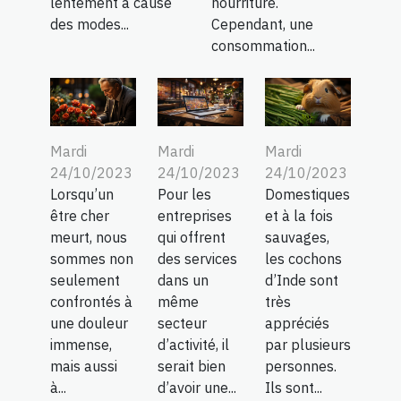
lentement à cause
nourriture.
des modes...
Cependant, une
consommation...
Mardi
Mardi
Mardi
24/10/2023
24/10/2023
24/10/2023
Lorsqu’un
Pour les
Domestiques
être cher
entreprises
et à la fois
meurt, nous
qui offrent
sauvages,
sommes non
des services
les cochons
seulement
dans un
d’Inde sont
confrontés à
même
très
une douleur
secteur
appréciés
immense,
d’activité, il
par plusieurs
mais aussi
serait bien
personnes.
à...
d’avoir une...
Ils sont...