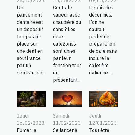
25/05/2023
09/05/2023
24/10/2023
Centrale
Depuis des
Un
vapeur avec
décennies,
pansement
chaudière ou
l'on ne
dentaire est
sans ? Les
saurait
un dispositif
deux
parler de
temporaire
catégories
préparation
placé sur
sont unies
de café sans
une dent en
par leur
inclure la
souffrance
fonction tout
cafetière
par un
en
italienne....
dentiste, en...
présentant...
Jeudi
Samedi
Jeudi
16/02/2023
11/02/2023
12/01/2023
Fumer la
Se lancer à
Tout être