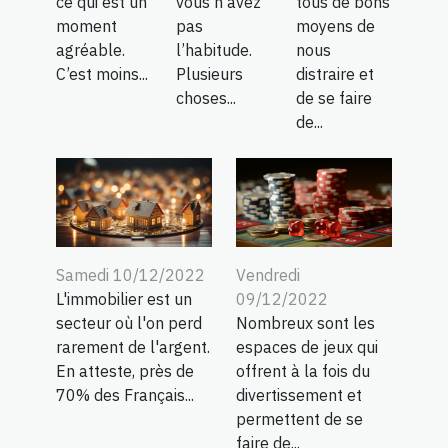
ce qui est un
vous n’avez
tous de bons
moment
pas
moyens de
agréable.
l’habitude.
nous
C’est moins...
Plusieurs
distraire et
choses...
de se faire
de...
Samedi 10/12/2022
Vendredi
L'immobilier est un
09/12/2022
secteur où l'on perd
Nombreux sont les
rarement de l'argent.
espaces de jeux qui
En atteste, près de
offrent à la fois du
70% des Français...
divertissement et
permettent de se
faire de...