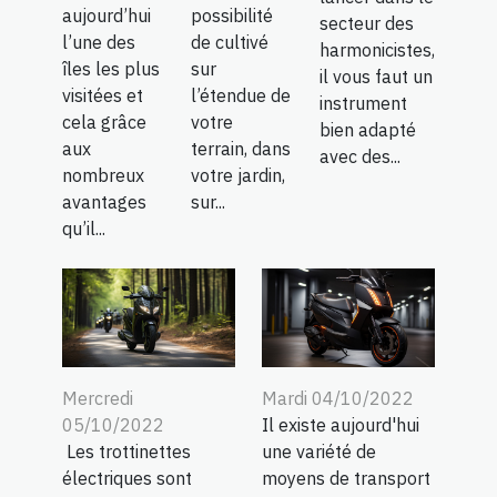
aujourd’hui
possibilité
secteur des
l’une des
de cultivé
harmonicistes,
îles les plus
sur
il vous faut un
visitées et
l’étendue de
instrument
cela grâce
votre
bien adapté
aux
terrain, dans
avec des...
nombreux
votre jardin,
avantages
sur...
qu’il...
Mercredi
Mardi 04/10/2022
05/10/2022
Il existe aujourd'hui
Les trottinettes
une variété de
électriques sont
moyens de transport