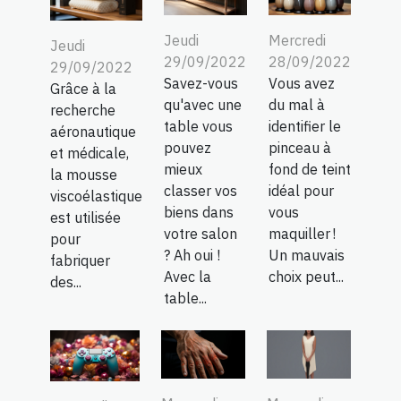
Jeudi
Mercredi
Jeudi
29/09/2022
28/09/2022
29/09/2022
Savez-vous
Vous avez
Grâce à la
qu'avec une
du mal à
recherche
table vous
identifier le
aéronautique
pouvez
pinceau à
et médicale,
mieux
fond de teint
la mousse
classer vos
idéal pour
viscoélastique
biens dans
vous
est utilisée
votre salon
maquiller !
pour
? Ah oui !
Un mauvais
fabriquer
Avec la
choix peut...
des...
table...