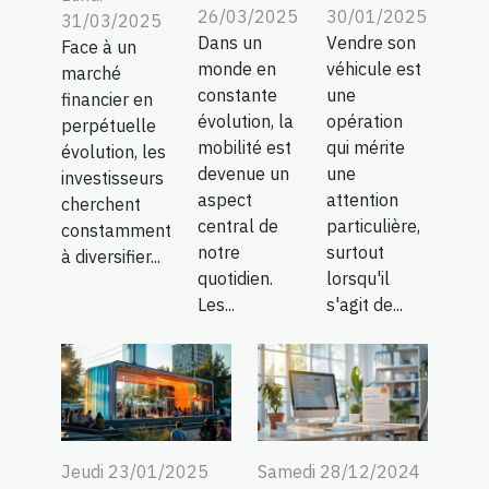
26/03/2025
30/01/2025
31/03/2025
Dans un
Vendre son
Face à un
monde en
véhicule est
marché
constante
une
financier en
évolution, la
opération
perpétuelle
mobilité est
qui mérite
évolution, les
devenue un
une
investisseurs
aspect
attention
cherchent
central de
particulière,
constamment
notre
surtout
à diversifier...
quotidien.
lorsqu'il
Les...
s'agit de...
Jeudi 23/01/2025
Samedi 28/12/2024