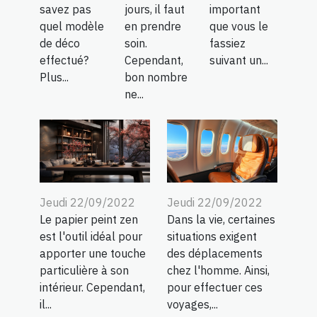
savez pas
jours, il faut
important
quel modèle
en prendre
que vous le
de déco
soin.
fassiez
effectué?
Cependant,
suivant un...
Plus...
bon nombre
ne...
Jeudi 22/09/2022
Jeudi 22/09/2022
Le papier peint zen
Dans la vie, certaines
est l'outil idéal pour
situations exigent
apporter une touche
des déplacements
particulière à son
chez l'homme. Ainsi,
intérieur. Cependant,
pour effectuer ces
il...
voyages,...