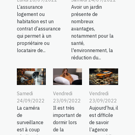
L’assurance
Avoir un jardin
logement ou
présente de
habitation est un
nombreux
contrat d’assurance
avantages,
qui permet à un
notamment pour la
propriétaire ou
santé,
locataire de...
l'environnement, la
réduction du...
Samedi
Vendredi
Vendredi
24/09/2022
23/09/2022
23/09/2022
La caméra
Il est très
Aujourd’hui, il
de
important de
est difficile
surveillance
dormir lors
de savoir
est à coup
de la
l’agence