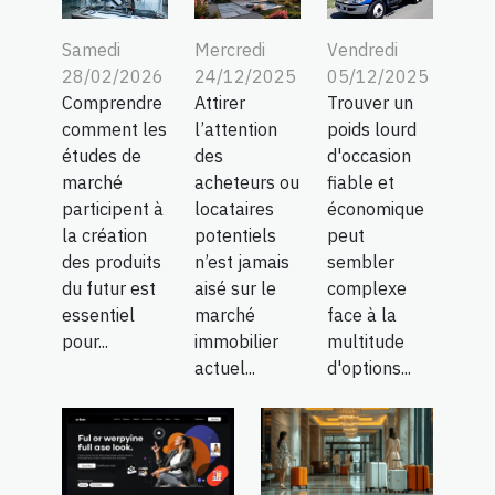
Samedi
Mercredi
Vendredi
28/02/2026
24/12/2025
05/12/2025
Comprendre
Attirer
Trouver un
comment les
l’attention
poids lourd
études de
des
d'occasion
marché
acheteurs ou
fiable et
participent à
locataires
économique
la création
potentiels
peut
des produits
n’est jamais
sembler
du futur est
aisé sur le
complexe
essentiel
marché
face à la
pour...
immobilier
multitude
actuel...
d'options...