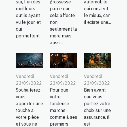
sûr, l’un des
grossesse
automobile
meilleurs
parce que
qui convient
outils ayant
cela affecte
le mieux, car
vu le jour, et
non
il existe une...
qui
seulement la
permettent...
mère mais
aussi...
Vendredi
Vendredi
Vendredi
23/09/2022
23/09/2022
23/09/2022
Souhaiterez-
Pour que
Bien avant
vous
votre
que vous
apporter une
tondeuse
portiez votre
touche à
marche
choix sur une
votre pièce
comme à ses
assurance, il
et vous ne
premiers
est