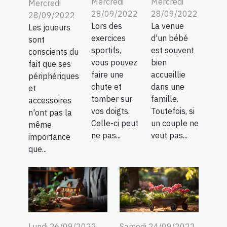
Mercredi
Mercredi
Mercredi
28/09/2022
28/09/2022
28/09/2022
Lors des
La venue
Les joueurs
exercices
d'un bébé
sont
sportifs,
est souvent
conscients du
vous pouvez
bien
fait que ses
faire une
accueillie
périphériques
chute et
dans une
et
tomber sur
famille.
accessoires
vos doigts.
Toutefois, si
n'ont pas la
Celle-ci peut
un couple ne
même
ne pas...
veut pas...
importance
que...
Lundi 26/09/2022
Samedi 24/09/2022