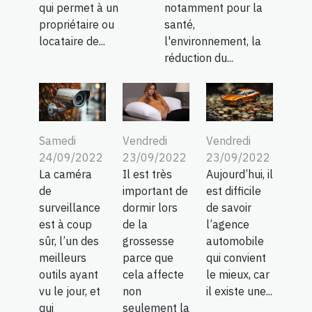
qui permet à un
notamment pour la
propriétaire ou
santé,
locataire de...
l'environnement, la
réduction du...
Samedi
Vendredi
Vendredi
24/09/2022
23/09/2022
23/09/2022
La caméra
Il est très
Aujourd’hui, il
de
important de
est difficile
surveillance
dormir lors
de savoir
est à coup
de la
l’agence
sûr, l’un des
grossesse
automobile
meilleurs
parce que
qui convient
outils ayant
cela affecte
le mieux, car
vu le jour, et
non
il existe une...
qui
seulement la