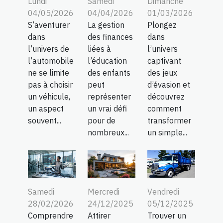
Lundi
Samedi
Dimanche
04/05/2026
04/04/2026
01/03/2026
S’aventurer
La gestion
Plongez
dans
des finances
dans
l’univers de
liées à
l’univers
l’automobile
l’éducation
captivant
ne se limite
des enfants
des jeux
pas à choisir
peut
d’évasion et
un véhicule,
représenter
découvrez
un aspect
un vrai défi
comment
souvent...
pour de
transformer
nombreux...
un simple...
Samedi
Mercredi
Vendredi
28/02/2026
24/12/2025
05/12/2025
Comprendre
Attirer
Trouver un