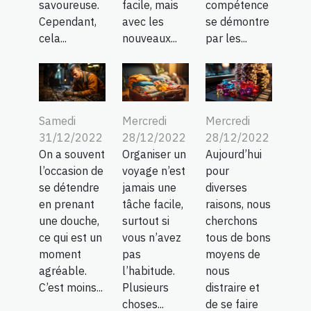
savoureuse.
facile, mais
compétence
Cependant,
avec les
se démontre
cela...
nouveaux...
par les...
Samedi
Mercredi
Mercredi
31/12/2022
28/12/2022
28/12/2022
On a souvent
Organiser un
Aujourd’hui
l’occasion de
voyage n’est
pour
se détendre
jamais une
diverses
en prenant
tâche facile,
raisons, nous
une douche,
surtout si
cherchons
ce qui est un
vous n’avez
tous de bons
moment
pas
moyens de
agréable.
l’habitude.
nous
C’est moins...
Plusieurs
distraire et
choses...
de se faire