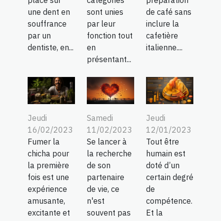
catégories
préparation
placé sur
sont unies
de café sans
une dent en
par leur
inclure la
souffrance
fonction tout
cafetière
par un
en
italienne....
dentiste, en...
présentant...
Jeudi
Samedi
Jeudi
16/02/2023
11/02/2023
12/01/2023
Fumer la
Se lancer à
Tout être
chicha pour
la recherche
humain est
la première
de son
doté d’un
fois est une
partenaire
certain degré
expérience
de vie, ce
de
amusante,
n'est
compétence.
excitante et
souvent pas
Et la