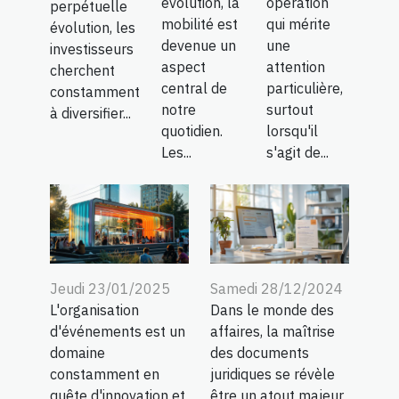
évolution, la
opération
perpétuelle
mobilité est
qui mérite
évolution, les
devenue un
une
investisseurs
aspect
attention
cherchent
central de
particulière,
constamment
notre
surtout
à diversifier...
quotidien.
lorsqu'il
Les...
s'agit de...
Jeudi 23/01/2025
Samedi 28/12/2024
L'organisation
Dans le monde des
d'événements est un
affaires, la maîtrise
domaine
des documents
constamment en
juridiques se révèle
quête d'innovation et
être un atout majeur