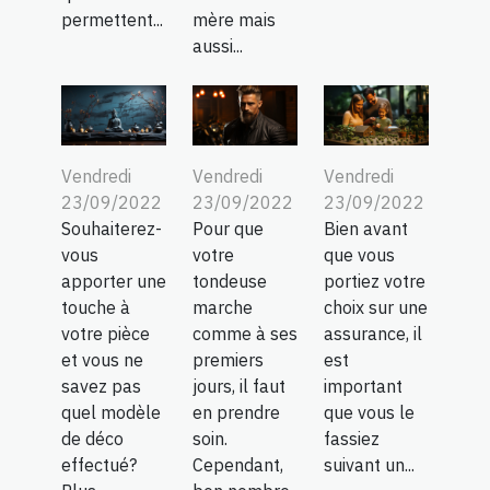
permettent...
mère mais
aussi...
Vendredi
Vendredi
Vendredi
23/09/2022
23/09/2022
23/09/2022
Souhaiterez-
Pour que
Bien avant
vous
votre
que vous
apporter une
tondeuse
portiez votre
touche à
marche
choix sur une
votre pièce
comme à ses
assurance, il
et vous ne
premiers
est
savez pas
jours, il faut
important
quel modèle
en prendre
que vous le
de déco
soin.
fassiez
effectué?
Cependant,
suivant un...