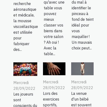
qu'avec une
du mal à
recherche
table vous
identifier le
aéronautique
pouvez
pinceau à
et médicale,
mieux
fond de teint
la mousse
classer vos
idéal pour
viscoélastique
biens dans
vous
est utilisée
votre salon
maquiller !
pour
? Ah oui !
Un mauvais
fabriquer
Avec la
choix peut...
des...
table...
Mercredi
Mercredi
Mercredi
28/09/2022
28/09/2022
28/09/2022
Lors des
La venue
Les joueurs
exercices
d'un bébé
sont
sportifs,
est souvent
conscients du