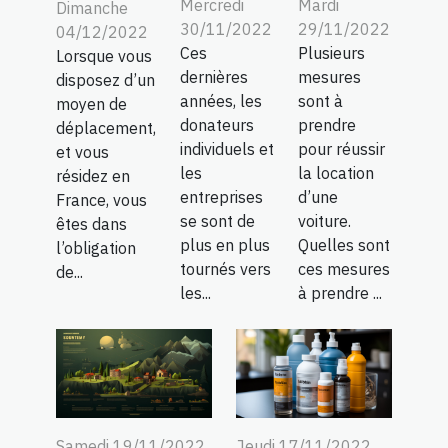
Mercredi
Mardi
Dimanche
30/11/2022
29/11/2022
04/12/2022
Ces
Plusieurs
Lorsque vous
dernières
mesures
disposez d’un
années, les
sont à
moyen de
donateurs
prendre
déplacement,
individuels et
pour réussir
et vous
les
la location
résidez en
entreprises
d’une
France, vous
se sont de
voiture.
êtes dans
plus en plus
Quelles sont
l’obligation
tournés vers
ces mesures
de...
les...
à prendre ...
Samedi 19/11/2022
Jeudi 17/11/2022