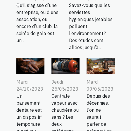
Qu’il s’agisse d’une
Savez-vous que les
entreprise, ou d’une
serviettes
association, ou
hygiéniques jetables
encore d’un club, la
polluent
soirée de gala est
l’environnement ?
un...
Des études sont
allées jusqu’à...
Jeudi
Mardi
Mardi
25/05/2023
09/05/2023
24/10/2023
Centrale
Depuis des
Un
vapeur avec
décennies,
pansement
chaudière ou
l'on ne
dentaire est
sans ? Les
saurait
un dispositif
deux
parler de
temporaire