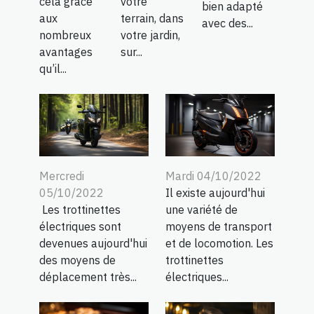
cela grâce
votre
bien adapté
aux
terrain, dans
avec des...
nombreux
votre jardin,
avantages
sur...
qu’il...
Mercredi
Mardi 04/10/2022
05/10/2022
Il existe aujourd'hui
Les trottinettes
une variété de
électriques sont
moyens de transport
devenues aujourd'hui
et de locomotion. Les
des moyens de
trottinettes
déplacement très...
électriques...