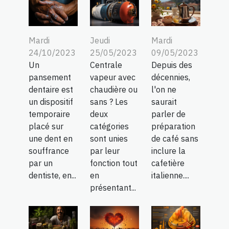
Jeudi
Mardi
Mardi
25/05/2023
09/05/2023
24/10/2023
Centrale
Depuis des
Un
vapeur avec
décennies,
pansement
chaudière ou
l'on ne
dentaire est
sans ? Les
saurait
un dispositif
deux
parler de
temporaire
catégories
préparation
placé sur
sont unies
de café sans
une dent en
par leur
inclure la
souffrance
fonction tout
cafetière
par un
en
italienne....
dentiste, en...
présentant...