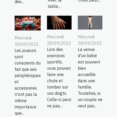
des...
table...
Mercredi
Mercredi
Mercredi
28/09/2022
28/09/2022
28/09/2022
Lors des
La venue
Les joueurs
exercices
d'un bébé
sont
sportifs,
est souvent
conscients du
vous pouvez
bien
fait que ses
faire une
accueillie
périphériques
chute et
dans une
et
tomber sur
famille.
accessoires
vos doigts.
Toutefois, si
n'ont pas la
Celle-ci peut
un couple ne
même
ne pas...
veut pas...
importance
que...