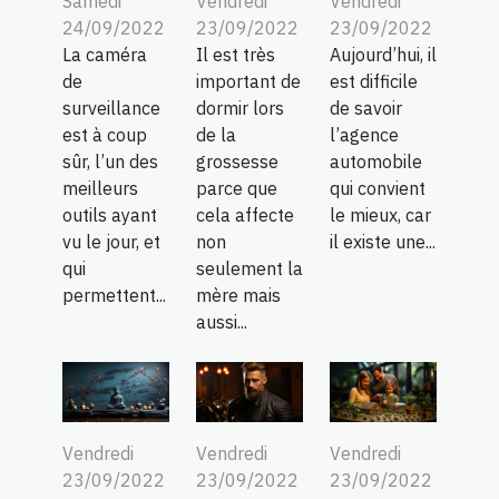
Samedi
Vendredi
Vendredi
24/09/2022
23/09/2022
23/09/2022
La caméra
Il est très
Aujourd’hui, il
de
important de
est difficile
surveillance
dormir lors
de savoir
est à coup
de la
l’agence
sûr, l’un des
grossesse
automobile
meilleurs
parce que
qui convient
outils ayant
cela affecte
le mieux, car
vu le jour, et
non
il existe une...
qui
seulement la
permettent...
mère mais
aussi...
Vendredi
Vendredi
Vendredi
23/09/2022
23/09/2022
23/09/2022