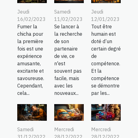
Jeudi
Samedi
Jeudi
16/02/2023
11/02/2023
12/01/2023
Fumer la
Se lancer à
Tout être
chicha pour
la recherche
humain est
la première
de son
doté d’un
fois est une
partenaire
certain degré
expérience
de vie, ce
de
amusante,
n'est
compétence.
excitante et
souvent pas
Et la
savoureuse.
facile, mais
compétence
Cependant,
avec les
se démontre
cela...
nouveaux...
par les...
Samedi
Mercredi
Mercredi
31/12/2022
28/12/2022
28/12/2022