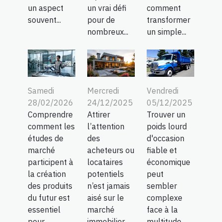
un aspect
un vrai défi
comment
souvent...
pour de
transformer
nombreux...
un simple...
Samedi
Mercredi
Vendredi
28/02/2026
24/12/2025
05/12/2025
Comprendre
Attirer
Trouver un
comment les
l’attention
poids lourd
études de
des
d'occasion
marché
acheteurs ou
fiable et
participent à
locataires
économique
la création
potentiels
peut
des produits
n’est jamais
sembler
du futur est
aisé sur le
complexe
essentiel
marché
face à la
pour...
immobilier
multitude