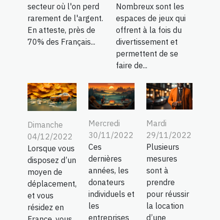
secteur où l'on perd
Nombreux sont les
rarement de l'argent.
espaces de jeux qui
En atteste, près de
offrent à la fois du
70% des Français...
divertissement et
permettent de se
faire de...
Mercredi
Mardi
Dimanche
30/11/2022
29/11/2022
04/12/2022
Ces
Plusieurs
Lorsque vous
dernières
mesures
disposez d’un
années, les
sont à
moyen de
donateurs
prendre
déplacement,
individuels et
pour réussir
et vous
les
la location
résidez en
entreprises
d’une
France, vous