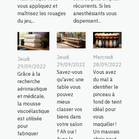
vous appliquez et
récurrents. Si les
maîtrisez les rouages
anesthésiants vous
du jeu,...
dispensent...
Jeudi
Mercredi
Jeudi
29/09/2022
28/09/2022
29/09/2022
Savez-vous
Vous avez
Grâce à la
qu'avec une
du mal à
recherche
table vous
identifier le
aéronautique
pouvez
pinceau à
et médicale,
mieux
fond de teint
la mousse
classer vos
idéal pour
viscoélastique
biens dans
vous
est utilisée
votre salon
maquiller !
pour
? Ah oui !
Un mauvais
fabriquer
Avec la
choix peut...