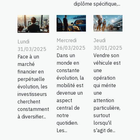
diplôme spécifique,...
Mercredi
Jeudi
Lundi
26/03/2025
30/01/2025
31/03/2025
Dans un
Vendre son
Face à un
monde en
véhicule est
marché
constante
une
financier en
évolution, la
opération
perpétuelle
mobilité est
qui mérite
évolution, les
devenue un
une
investisseurs
aspect
attention
cherchent
central de
particulière,
constamment
notre
surtout
à diversifier...
quotidien.
lorsqu'il
Les...
s'agit de...