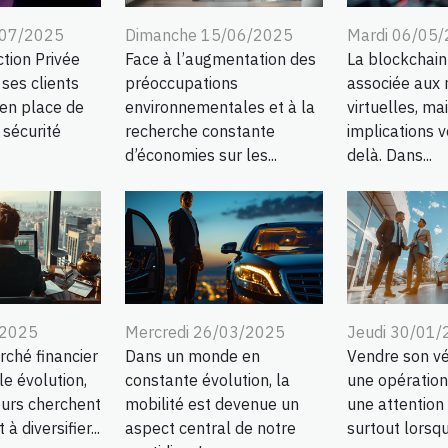
/07/2025
Dimanche 15/06/2025
Mardi 06/05
tion Privée
Face à l’augmentation des
La blockchain
es clients
préoccupations
associée aux
 en place de
environnementales et à la
virtuelles, ma
 sécurité
recherche constante
implications v
d’économies sur les...
delà. Dans...
/2025
Mercredi 26/03/2025
Jeudi 30/01
rché financier
Dans un monde en
Vendre son vé
e évolution,
constante évolution, la
une opération
eurs cherchent
mobilité est devenue un
une attention 
 diversifier...
aspect central de notre
surtout lorsqu'i