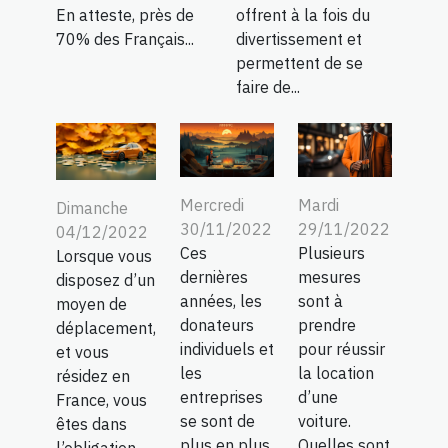
En atteste, près de
offrent à la fois du
70% des Français...
divertissement et
permettent de se
faire de...
Mercredi
Mardi
Dimanche
30/11/2022
29/11/2022
04/12/2022
Ces
Plusieurs
Lorsque vous
dernières
mesures
disposez d’un
années, les
sont à
moyen de
donateurs
prendre
déplacement,
individuels et
pour réussir
et vous
les
la location
résidez en
entreprises
d’une
France, vous
se sont de
voiture.
êtes dans
plus en plus
Quelles sont
l’obligation