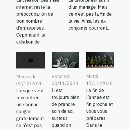
La création des sites
Le divorce est la fin
internet reste la
d’un mariage. Mais,
préoccupation de
ce n’est pas la fin de
bon nombre
la vie. Ainsi, les ex-
d’entreprises.
conjoints pourront...
Cependant, la
création de...
Vendredi
Mardi
Mercredi
20/11/2020
17/11/2020
02/12/2020
Il est
La fin de
Lorsque veut
toujours bien
l’année est
rencontrer
de prendre
fin proche et
une bonne
soin de soi,
vous vous
cougar
surtout
préparez.
gratuitement,
quand on
Dans le
ce n'est pas