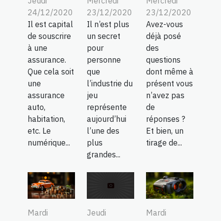
Jeudi
Mercredi
Mercredi
24/12/2020
23/12/2020
23/12/2020
Il est capital
Avez-vous
Il n’est plus
de souscrire
déjà posé
un secret
à une
des
pour
assurance.
questions
personne
Que cela soit
dont même à
que
une
présent vous
l’industrie du
assurance
n’avez pas
jeu
auto,
de
représente
habitation,
réponses ?
aujourd’hui
etc. Le
Et bien, un
l’une des
numérique...
tirage de...
plus
grandes...
Mardi
Mardi
Jeudi