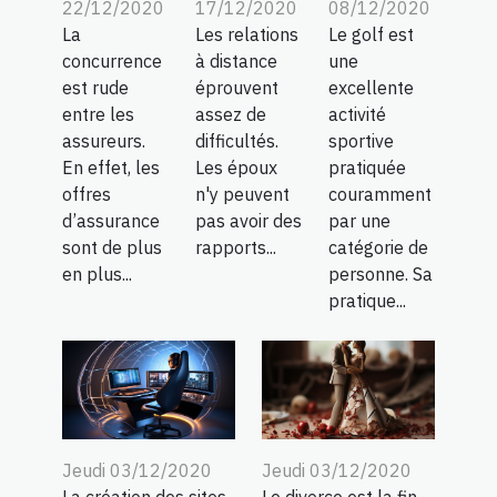
22/12/2020
08/12/2020
17/12/2020
La
Le golf est
Les relations
concurrence
une
à distance
est rude
excellente
éprouvent
entre les
activité
assez de
assureurs.
sportive
difficultés.
En effet, les
pratiquée
Les époux
offres
couramment
n'y peuvent
d’assurance
par une
pas avoir des
sont de plus
catégorie de
rapports...
en plus...
personne. Sa
pratique...
Jeudi 03/12/2020
Jeudi 03/12/2020