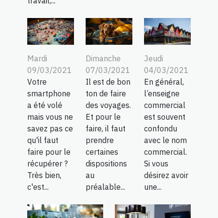
travail,...
Mardi
Dimanche
Jeudi
09/03/2021
07/03/2021
04/03/2021
Votre
Il est de bon
En général,
smartphone
ton de faire
l’enseigne
a été volé
des voyages.
commercial
mais vous ne
Et pour le
est souvent
savez pas ce
faire, il faut
confondu
qu'il faut
prendre
avec le nom
faire pour le
certaines
commercial.
récupérer ?
dispositions
Si vous
Très bien,
au
désirez avoir
c'est...
préalable...
une...