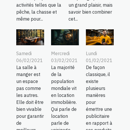
activités telles que la
un grand plaisir, mais
pêche, la chasse et
savoir bien combiner
même pour...
cet...
Samedi
Mercredi
Lundi
06/02/2021
03/02/2021
01/02/2021
La salle à
La majorité
De façon
manger est
de la
classique, il
un espace
population
existe
pas comme
mondiale vit
plusieurs
les autres.
en location
manières
Elle doit être
immobilière.
pour
bien vivable
Qui parle de
émettre une
pour garantir
location
publicitaire
de
parle de
en rapport à
meilleurs...
voisinage....
ses produits