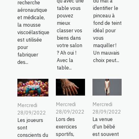
qu'avec une
du mal à
recherche
table vous
identifier le
aéronautique
pouvez
pinceau à
et médicale,
mieux
fond de teint
la mousse
classer vos
idéal pour
viscoélastique
biens dans
vous
est utilisée
votre salon
maquiller !
pour
? Ah oui !
Un mauvais
fabriquer
Avec la
choix peut...
des...
table...
Mercredi
Mercredi
Mercredi
28/09/2022
28/09/2022
28/09/2022
Lors des
La venue
Les joueurs
exercices
d'un bébé
sont
sportifs,
est souvent
conscients du