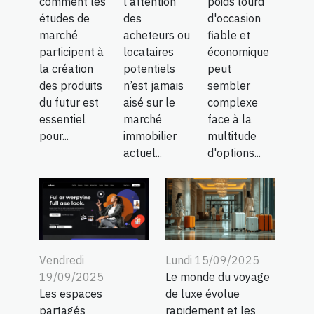
comment les
l’attention
poids lourd
études de
des
d'occasion
marché
acheteurs ou
fiable et
participent à
locataires
économique
la création
potentiels
peut
des produits
n’est jamais
sembler
du futur est
aisé sur le
complexe
essentiel
marché
face à la
pour...
immobilier
multitude
actuel...
d'options...
Vendredi
Lundi 15/09/2025
19/09/2025
Le monde du voyage
Les espaces
de luxe évolue
partagés
rapidement et les