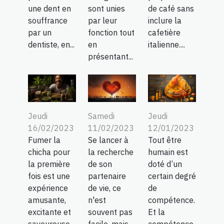
sont unies
de café sans
une dent en
par leur
inclure la
souffrance
fonction tout
cafetière
par un
en
italienne....
dentiste, en...
présentant...
Jeudi
Samedi
Jeudi
16/02/2023
11/02/2023
12/01/2023
Fumer la
Se lancer à
Tout être
chicha pour
la recherche
humain est
la première
de son
doté d’un
fois est une
partenaire
certain degré
expérience
de vie, ce
de
amusante,
n'est
compétence.
excitante et
souvent pas
Et la
savoureuse.
facile, mais
compétence