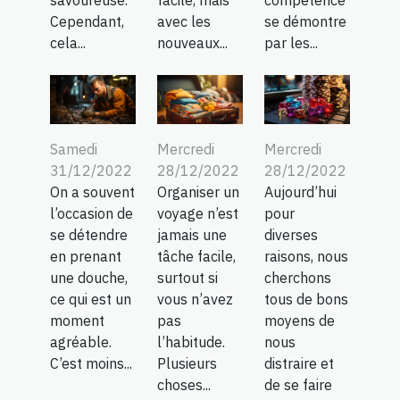
Cependant,
avec les
se démontre
cela...
nouveaux...
par les...
Samedi
Mercredi
Mercredi
31/12/2022
28/12/2022
28/12/2022
On a souvent
Organiser un
Aujourd’hui
l’occasion de
voyage n’est
pour
se détendre
jamais une
diverses
en prenant
tâche facile,
raisons, nous
une douche,
surtout si
cherchons
ce qui est un
vous n’avez
tous de bons
moment
pas
moyens de
agréable.
l’habitude.
nous
C’est moins...
Plusieurs
distraire et
choses...
de se faire