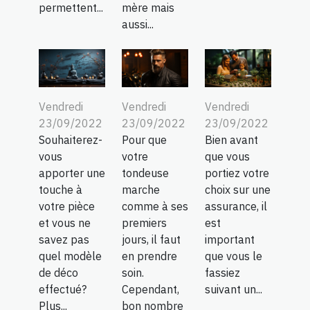
permettent...
mère mais
aussi...
Vendredi
Vendredi
Vendredi
23/09/2022
23/09/2022
23/09/2022
Souhaiterez-
Pour que
Bien avant
vous
votre
que vous
apporter une
tondeuse
portiez votre
touche à
marche
choix sur une
votre pièce
comme à ses
assurance, il
et vous ne
premiers
est
savez pas
jours, il faut
important
quel modèle
en prendre
que vous le
de déco
soin.
fassiez
effectué?
Cependant,
suivant un...
Plus...
bon nombre