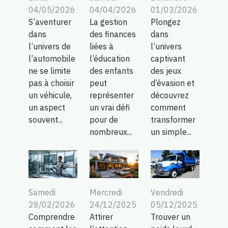
04/05/2026
04/04/2026
01/03/2026
S’aventurer
La gestion
Plongez
dans
des finances
dans
l’univers de
liées à
l’univers
l’automobile
l’éducation
captivant
ne se limite
des enfants
des jeux
pas à choisir
peut
d’évasion et
un véhicule,
représenter
découvrez
un aspect
un vrai défi
comment
souvent...
pour de
transformer
nombreux...
un simple...
Samedi
Mercredi
Vendredi
28/02/2026
24/12/2025
05/12/2025
Comprendre
Attirer
Trouver un