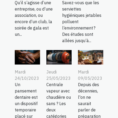
Qu’il s’agisse d’une
Savez-vous que les
entreprise, ou d’une
serviettes
association, ou
hygiéniques jetables
encore d’un club, la
polluent
soirée de gala est
l’environnement ?
un...
Des études sont
allées jusqu’à...
Jeudi
Mardi
Mardi
25/05/2023
09/05/2023
24/10/2023
Centrale
Depuis des
Un
vapeur avec
décennies,
pansement
chaudière ou
l'on ne
dentaire est
sans ? Les
saurait
un dispositif
deux
parler de
temporaire
catégories
préparation
placé sur