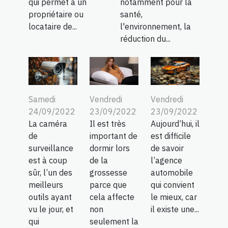
qui permet à un
notamment pour la
propriétaire ou
santé,
locataire de...
l'environnement, la
réduction du...
Samedi
Vendredi
Vendredi
24/09/2022
23/09/2022
23/09/2022
La caméra
Il est très
Aujourd’hui, il
de
important de
est difficile
surveillance
dormir lors
de savoir
est à coup
de la
l’agence
sûr, l’un des
grossesse
automobile
meilleurs
parce que
qui convient
outils ayant
cela affecte
le mieux, car
vu le jour, et
non
il existe une...
qui
seulement la