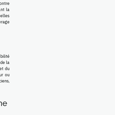
contre
nt la
 elles
vrage
ilité
de la
et du
ur ou
iens,
ne