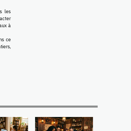
s les
acter
vaux à
ns ce
iers,