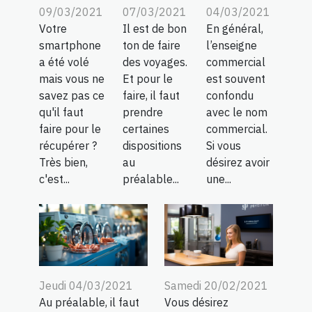
09/03/2021
07/03/2021
04/03/2021
Votre
Il est de bon
En général,
smartphone
ton de faire
l’enseigne
a été volé
des voyages.
commercial
mais vous ne
Et pour le
est souvent
savez pas ce
faire, il faut
confondu
qu'il faut
prendre
avec le nom
faire pour le
certaines
commercial.
récupérer ?
dispositions
Si vous
Très bien,
au
désirez avoir
c'est...
préalable...
une...
Jeudi 04/03/2021
Samedi 20/02/2021
Au préalable, il faut
Vous désirez