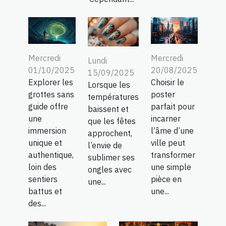
Mercredi
Mercredi
Lundi
01/10/2025
20/08/2025
15/09/2025
Explorer les
Choisir le
Lorsque les
grottes sans
poster
températures
guide offre
parfait pour
baissent et
une
incarner
que les fêtes
immersion
l’âme d’une
approchent,
unique et
ville peut
l’envie de
authentique,
transformer
sublimer ses
loin des
une simple
ongles avec
sentiers
pièce en
une...
battus et
une...
des...