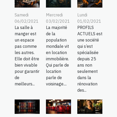
Samedi
Mercredi
Lundi
06/02/2021
03/02/2021
01/02/2021
La salle à
La majorité
PROFILS
manger est
de la
ACTUELS est
un espace
population
une société
pas comme
mondiale vit
qui s’est
les autres.
en location
spécialisée
Elle doit être
immobilière.
depuis 25
bien vivable
Qui parle de
ans non
pour garantir
location
seulement
de
parle de
dans la
meilleurs...
voisinage....
rénovation
des...