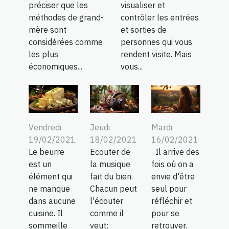
préciser que les
visualiser et
méthodes de grand-
contrôler les entrées
mère sont
et sorties de
considérées comme
personnes qui vous
les plus
rendent visite. Mais
économiques...
vous...
Vendredi
Jeudi
Mardi
19/02/2021
18/02/2021
16/02/2021
Le beurre
Ecouter de
Il arrive des
est un
la musique
fois où on a
élément qui
fait du bien.
envie d'être
ne manque
Chacun peut
seul pour
dans aucune
l'écouter
réfléchir et
cuisine. Il
comme il
pour se
sommeille
veut:
retrouver.