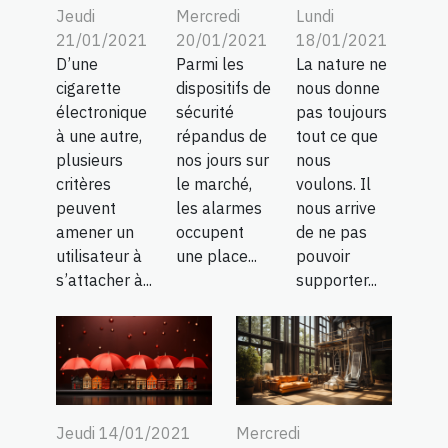
Jeudi
Mercredi
Lundi
21/01/2021
20/01/2021
18/01/2021
D’une
Parmi les
La nature ne
cigarette
dispositifs de
nous donne
électronique
sécurité
pas toujours
à une autre,
répandus de
tout ce que
plusieurs
nos jours sur
nous
critères
le marché,
voulons. Il
peuvent
les alarmes
nous arrive
amener un
occupent
de ne pas
utilisateur à
une place...
pouvoir
s’attacher à...
supporter...
Jeudi 14/01/2021
Mercredi