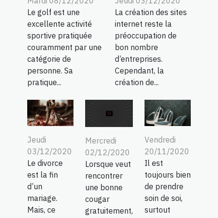
Mardi 08/12/2020
Jeudi 03/12/2020
Le golf est une
La création des sites
excellente activité
internet reste la
sportive pratiquée
préoccupation de
couramment par une
bon nombre
catégorie de
d’entreprises.
personne. Sa
Cependant, la
pratique...
création de...
Jeudi
Vendredi
Mercredi
03/12/2020
20/11/2020
02/12/2020
Le divorce
Il est
Lorsque veut
est la fin
toujours bien
rencontrer
d’un
de prendre
une bonne
mariage.
soin de soi,
cougar
Mais, ce
surtout
gratuitement,