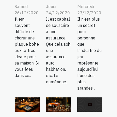
Samedi
Jeudi
Mercredi
26/12/2020
24/12/2020
23/12/2020
Il est
Il est capital
Il n’est plus
souvent
de souscrire
un secret
difficile de
à une
pour
choisir une
assurance.
personne
plaque boîte
Que cela soit
que
aux lettres
une
l’industrie du
idéale pour
assurance
jeu
sa maison. Si
auto,
représente
vous êtes
habitation,
aujourd’hui
dans ce...
etc. Le
l’une des
numérique...
plus
grandes...