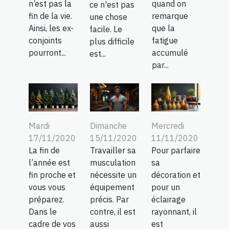
n’est pas la
quand on
ce n'est pas
fin de la vie.
remarque
une chose
Ainsi, les ex-
que la
facile. Le
conjoints
fatigue
plus difficile
pourront...
accumulé
est...
par...
Mardi
Dimanche
Mercredi
17/11/2020
15/11/2020
11/11/2020
La fin de
Travailler sa
Pour parfaire
l’année est
musculation
sa
fin proche et
nécessite un
décoration et
vous vous
équipement
pour un
préparez.
précis. Par
éclairage
Dans le
contre, il est
rayonnant, il
cadre de vos
aussi
est