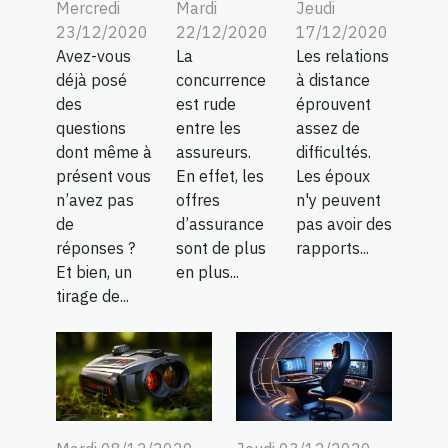
Mercredi
Mardi
Jeudi
23/12/2020
22/12/2020
17/12/2020
Avez-vous
La
Les relations
déjà posé
concurrence
à distance
des
est rude
éprouvent
questions
entre les
assez de
dont même à
assureurs.
difficultés.
présent vous
En effet, les
Les époux
n’avez pas
offres
n'y peuvent
de
d’assurance
pas avoir des
réponses ?
sont de plus
rapports...
Et bien, un
en plus...
tirage de...