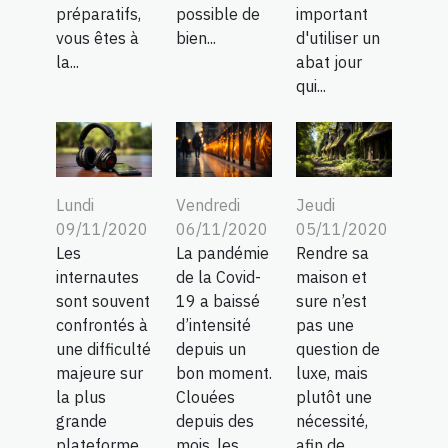
préparatifs,
possible de
important
vous êtes à
bien...
d'utiliser un
la...
abat jour
qui...
Lundi
Vendredi
Jeudi
09/11/2020
06/11/2020
05/11/2020
Les
La pandémie
Rendre sa
internautes
de la Covid-
maison et
sont souvent
19 a baissé
sure n’est
confrontés à
d’intensité
pas une
une difficulté
depuis un
question de
majeure sur
bon moment.
luxe, mais
la plus
Clouées
plutôt une
grande
depuis des
nécessité,
plateforme
mois, les...
afin de