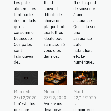
Les pâtes
Il est
Il est capital
alimentaires
souvent
de souscrire
font partie
difficile de
à une
des produits
choisir une
assurance.
qu’on
plaque boîte
Que cela soit
consomme
aux lettres
une
beaucoup.
idéale pour
assurance
Ces pâtes
sa maison. Si
auto,
sont
vous êtes
habitation,
fabriquées
dans ce...
etc. Le
de...
numérique...
Mercredi
Mardi
Mercredi
23/12/2020
22/12/2020
23/12/2020
Avez-vous
La
Il n’est plus
déjà posé
concurrence
un secret