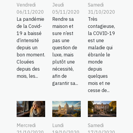
Vendredi
Jeudi
Samedi
06/11/2020
05/11/2020
31/10/2020
La pandémie
Rendre sa
Très
de la Covid-
maison et
contagieuse,
19 a baissé
sure n’est
la COVID-19
d’intensité
pas une
est une
depuis un
question de
maladie qui
bon moment.
luxe, mais
ébranle le
Clouées
plutôt une
monde
depuis des
nécessité,
depuis
mois, les...
afin de
quelques
garantir sa...
mois et ne
cesse de...
Mercredi
Lundi
Samedi
21/10/2020
19/10/2020
17/10/2020