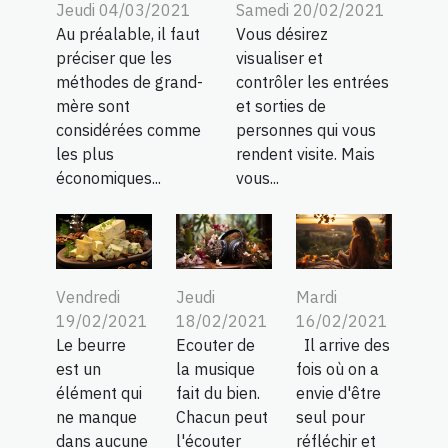
Jeudi 04/03/2021
Samedi 20/02/2021
Au préalable, il faut
Vous désirez
préciser que les
visualiser et
méthodes de grand-
contrôler les entrées
mère sont
et sorties de
considérées comme
personnes qui vous
les plus
rendent visite. Mais
économiques...
vous...
Vendredi
Jeudi
Mardi
19/02/2021
18/02/2021
16/02/2021
Le beurre
Ecouter de
Il arrive des
est un
la musique
fois où on a
élément qui
fait du bien.
envie d'être
ne manque
Chacun peut
seul pour
dans aucune
l'écouter
réfléchir et