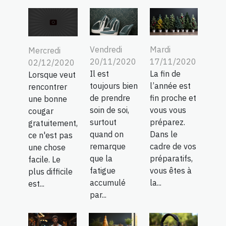
Vendredi
Mardi
Mercredi
20/11/2020
17/11/2020
02/12/2020
Il est
La fin de
Lorsque veut
toujours bien
l’année est
rencontrer
de prendre
fin proche et
une bonne
soin de soi,
vous vous
cougar
surtout
préparez.
gratuitement,
quand on
Dans le
ce n'est pas
remarque
cadre de vos
une chose
que la
préparatifs,
facile. Le
fatigue
vous êtes à
plus difficile
accumulé
la...
est...
par...