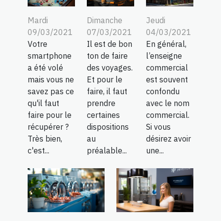
Mardi
Dimanche
Jeudi
09/03/2021
07/03/2021
04/03/2021
Votre
Il est de bon
En général,
smartphone
ton de faire
l’enseigne
a été volé
des voyages.
commercial
mais vous ne
Et pour le
est souvent
savez pas ce
faire, il faut
confondu
qu'il faut
prendre
avec le nom
faire pour le
certaines
commercial.
récupérer ?
dispositions
Si vous
Très bien,
au
désirez avoir
c'est...
préalable...
une...