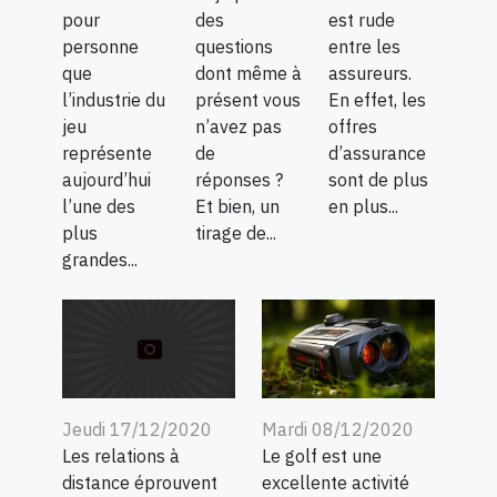
des
est rude
pour
questions
entre les
personne
dont même à
assureurs.
que
présent vous
En effet, les
l’industrie du
n’avez pas
offres
jeu
de
d’assurance
représente
réponses ?
sont de plus
aujourd’hui
Et bien, un
en plus...
l’une des
tirage de...
plus
grandes...
Mardi 08/12/2020
Jeudi 17/12/2020
Le golf est une
Les relations à
excellente activité
distance éprouvent