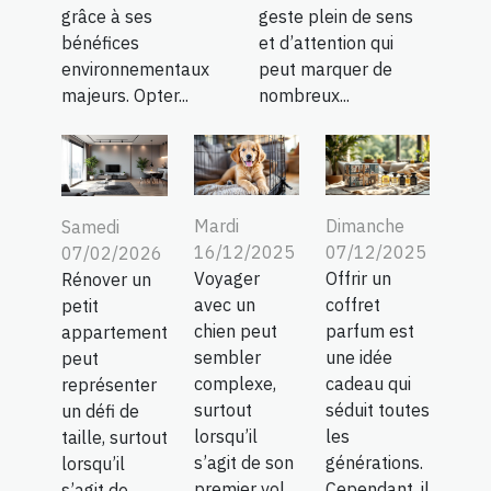
grâce à ses
geste plein de sens
bénéfices
et d’attention qui
environnementaux
peut marquer de
majeurs. Opter...
nombreux...
Mardi
Dimanche
Samedi
16/12/2025
07/12/2025
07/02/2026
Voyager
Offrir un
Rénover un
avec un
coffret
petit
chien peut
parfum est
appartement
sembler
une idée
peut
complexe,
cadeau qui
représenter
surtout
séduit toutes
un défi de
lorsqu’il
les
taille, surtout
s’agit de son
générations.
lorsqu’il
premier vol
Cependant, il
s’agit de