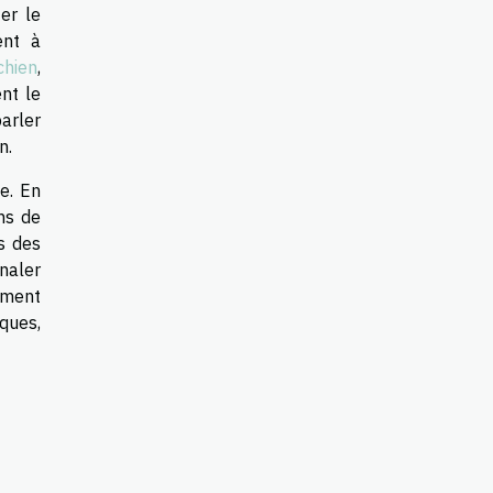
er le
ent à
chien
,
nt le
arler
n.
e. En
ins de
rs des
gnaler
ement
ques,