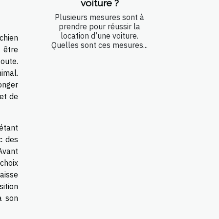
voiture ?
Plusieurs mesures sont à
prendre pour réussir la
location d’une voiture.
 chien
Quelles sont ces mesures...
t être
oute.
imal.
onger
et de
étant
ec des
Avant
choix
aisse
sition
à son