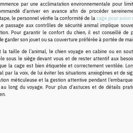
mmence par une acclimatation environnementale pour limit
recommandé d’arriver en avance afin de procéder sereinem
tape, le personnel vérifie la conformité de la
cage pour avion 
 Le passage aux contrôles de sécurité animal implique souve
ion. Pour garantir le confort du chien, il est conseillé de p
de garder son jouet ou sa couverture préférée à portée de mai
 la taille de l’animal, le chien voyage en cabine ou en sout
able sous le siège devant vous et de rester attentif aux beso
er que la cage est bien étiquetée et correctement ventilée. Lo
al par la voix, de lui éviter les situations anxiogènes et de si
ration méticuleuse et la gestion attentive pendant l’embarqu
 au long du voyage. Pour plus d’astuces et de détails prati
en.