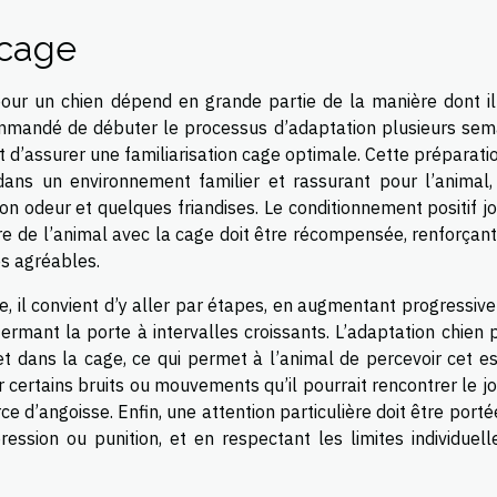
 cage
pour un chien dépend en grande partie de la manière dont il
commandé de débuter le processus d’adaptation plusieurs sem
et d’assurer une familiarisation cage optimale. Cette préparati
ns un environnement familier et rassurant pour l’animal,
n odeur et quelques friandises. Le conditionnement positif jo
ire de l’animal avec la cage doit être récompensée, renforçant
es agréables.
e, il convient d’y aller par étapes, en augmentant progressiv
ermant la porte à intervalles croissants. L’adaptation chien 
t dans la cage, ce qui permet à l’animal de percevoir cet e
r certains bruits ou mouvements qu’il pourrait rencontrer le j
e d’angoisse. Enfin, une attention particulière doit être porté
ression ou punition, et en respectant les limites individuell