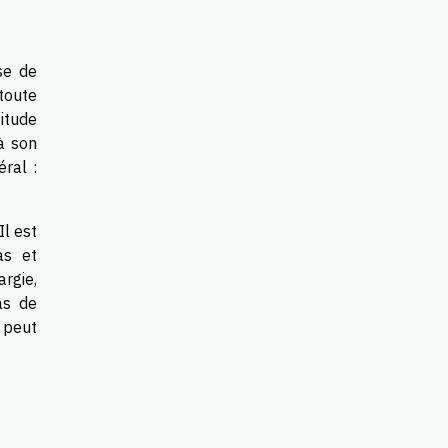
se de
toute
titude
à son
éral :
Il est
as et
argie,
as de
 peut