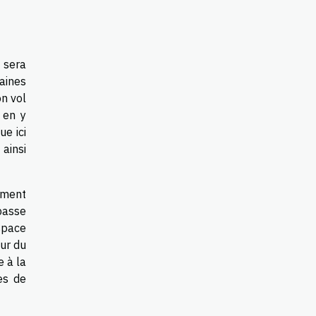
 sera
aines
on vol
 en y
ue ici
 ainsi
ement
passe
space
our du
e à la
es de