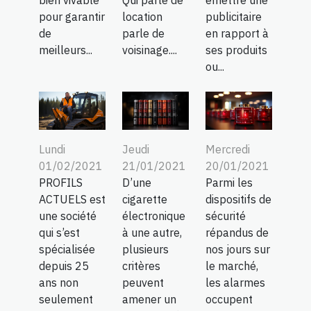
bien vivable
Qui parle de
émettre une
pour garantir
location
publicitaire
de
parle de
en rapport à
meilleurs...
voisinage....
ses produits
ou...
Lundi
Jeudi
Mercredi
01/02/2021
21/01/2021
20/01/2021
PROFILS
D’une
Parmi les
ACTUELS est
cigarette
dispositifs de
une société
électronique
sécurité
qui s’est
à une autre,
répandus de
spécialisée
plusieurs
nos jours sur
depuis 25
critères
le marché,
ans non
peuvent
les alarmes
seulement
amener un
occupent