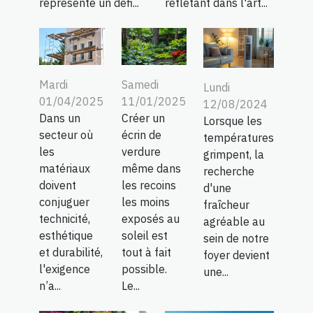
représente un défi...
reflétant dans l'art...
Mardi
Samedi
Lundi
01/04/2025
11/01/2025
12/08/2024
Dans un
Créer un
Lorsque les
secteur où
écrin de
températures
les
verdure
grimpent, la
matériaux
même dans
recherche
doivent
les recoins
d'une
conjuguer
les moins
fraîcheur
technicité,
exposés au
agréable au
esthétique
soleil est
sein de notre
et durabilité,
tout à fait
foyer devient
l'exigence
possible.
une...
n’a...
Le...