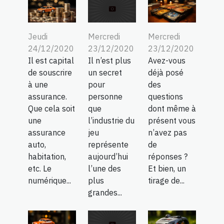
Jeudi
Mercredi
Mercredi
24/12/2020
23/12/2020
23/12/2020
Il est capital
Avez-vous
Il n’est plus
de souscrire
déjà posé
un secret
à une
des
pour
assurance.
questions
personne
Que cela soit
dont même à
que
une
présent vous
l’industrie du
assurance
n’avez pas
jeu
auto,
de
représente
habitation,
réponses ?
aujourd’hui
etc. Le
Et bien, un
l’une des
numérique...
tirage de...
plus
grandes...