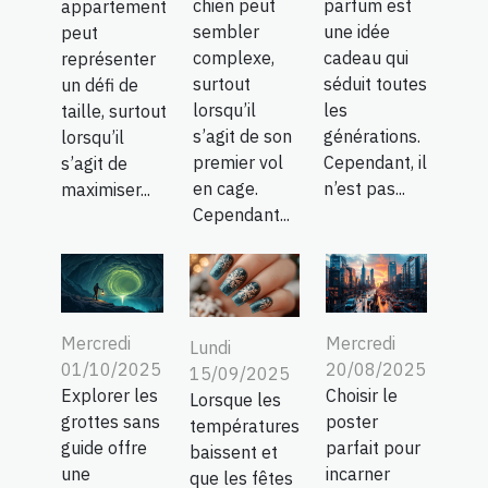
chien peut
parfum est
appartement
sembler
une idée
peut
complexe,
cadeau qui
représenter
surtout
séduit toutes
un défi de
lorsqu’il
les
taille, surtout
s’agit de son
générations.
lorsqu’il
premier vol
Cependant, il
s’agit de
en cage.
n’est pas...
maximiser...
Cependant...
Mercredi
Mercredi
Lundi
01/10/2025
20/08/2025
15/09/2025
Explorer les
Choisir le
Lorsque les
grottes sans
poster
températures
guide offre
parfait pour
baissent et
une
incarner
que les fêtes