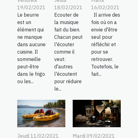
Vendredi
Jeudi
Mardi
19/02/2021
18/02/2021
16/02/2021
Le beurre
Ecouter de
Il arrive des
est un
la musique
fois où on a
élément qui
fait du bien.
envie d'être
ne manque
Chacun peut
seul pour
dans aucune
l'écouter
réfléchir et
cuisine. Il
comme il
pour se
sommeille
veut:
retrouver.
peut-être
d'autres
Toutefois, le
dans le frigo
l'écoutent
fait...
ou les...
pour réduire
le...
Jeudi 11/02/2021
Mardi 09/02/2021