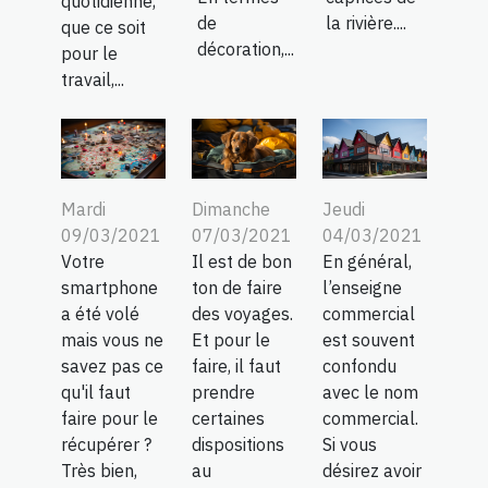
quotidienne,
de
la rivière....
que ce soit
décoration,...
pour le
travail,...
Mardi
Dimanche
Jeudi
09/03/2021
07/03/2021
04/03/2021
Votre
Il est de bon
En général,
smartphone
ton de faire
l’enseigne
a été volé
des voyages.
commercial
mais vous ne
Et pour le
est souvent
savez pas ce
faire, il faut
confondu
qu'il faut
prendre
avec le nom
faire pour le
certaines
commercial.
récupérer ?
dispositions
Si vous
Très bien,
au
désirez avoir