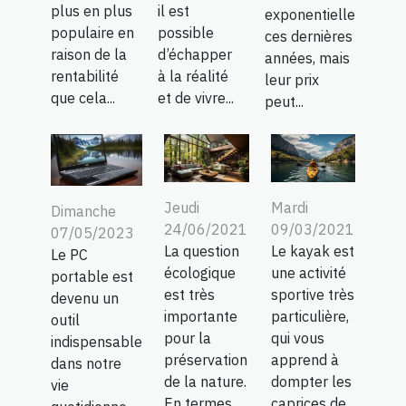
plus en plus
il est
exponentielle
populaire en
possible
ces dernières
raison de la
d’échapper
années, mais
rentabilité
à la réalité
leur prix
que cela...
et de vivre...
peut...
Jeudi
Mardi
Dimanche
24/06/2021
09/03/2021
07/05/2023
La question
Le kayak est
Le PC
écologique
une activité
portable est
est très
sportive très
devenu un
importante
particulière,
outil
pour la
qui vous
indispensable
préservation
apprend à
dans notre
de la nature.
dompter les
vie
En termes
caprices de