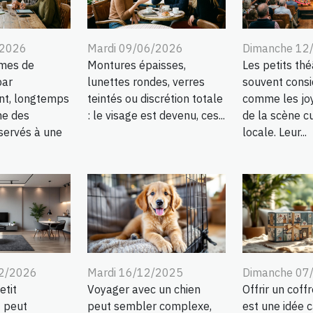
/2026
Mardi 09/06/2026
Dimanche 12
mes de
Montures épaisses,
Les petits thé
par
lunettes rondes, verres
souvent consi
nt, longtemps
teintés ou discrétion totale
comme les jo
e des
: le visage est devenu, ces...
de la scène cu
servés à une
locale. Leur...
02/2026
Mardi 16/12/2025
Dimanche 07
etit
Voyager avec un chien
Offrir un coff
 peut
peut sembler complexe,
est une idée 