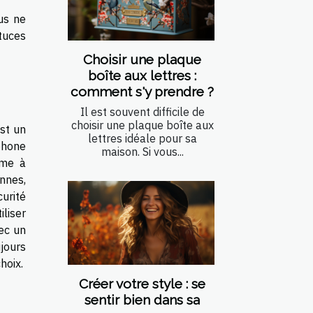
ous ne
tuces
Choisir une plaque
boîte aux lettres :
comment s'y prendre ?
Il est souvent difficile de
choisir une plaque boîte aux
est un
lettres idéale pour sa
rphone
maison. Si vous...
mme à
onnes,
curité
liser
vec un
ujours
hoix.
Créer votre style : se
sentir bien dans sa