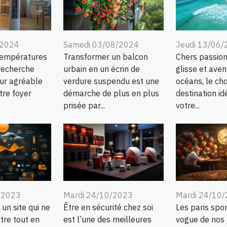
/2024
Samedi 03/08/2024
Jeudi 13/06
températures
Transformer un balcon
Chers passion
 recherche
urbain en un écrin de
glisse et aven
eur agréable
verdure suspendu est une
océans, le cho
tre foyer
démarche de plus en plus
destination id
prisée par...
votre...
/2023
Mardi 24/10/2023
Mardi 24/10
 un site qui ne
Être en sécurité chez soi
Les paris spor
tre tout en
est l’une des meilleures
vogue de nos 