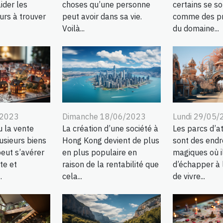
ider les
choses qu’une personne
certains se so
rs à trouver
peut avoir dans sa vie.
comme des pr
Voilà...
du domaine...
/2023
Dimanche 18/06/2023
Lundi 29/05/
u la vente
La création d’une société à
Les parcs d’at
usieurs biens
Hong Kong devient de plus
sont des endr
eut s’avérer
en plus populaire en
magiques où i
te et
raison de la rentabilité que
d’échapper à l
.
cela...
de vivre...