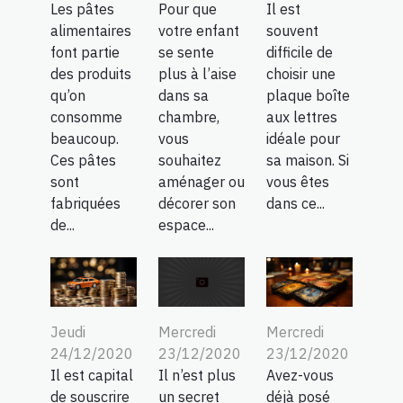
Les pâtes
Pour que
Il est
alimentaires
votre enfant
souvent
font partie
se sente
difficile de
des produits
plus à l’aise
choisir une
qu’on
dans sa
plaque boîte
consomme
chambre,
aux lettres
beaucoup.
vous
idéale pour
Ces pâtes
souhaitez
sa maison. Si
sont
aménager ou
vous êtes
fabriquées
décorer son
dans ce...
de...
espace...
Jeudi
Mercredi
Mercredi
24/12/2020
23/12/2020
23/12/2020
Il est capital
Avez-vous
Il n’est plus
de souscrire
déjà posé
un secret