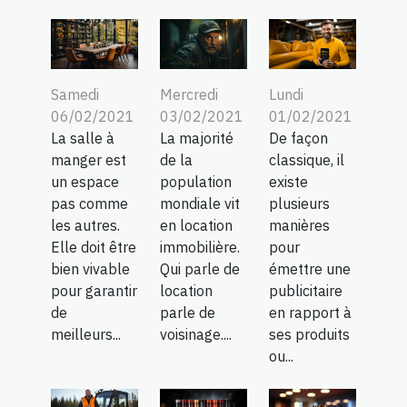
Samedi
Mercredi
Lundi
06/02/2021
03/02/2021
01/02/2021
La salle à
La majorité
De façon
manger est
de la
classique, il
un espace
population
existe
pas comme
mondiale vit
plusieurs
les autres.
en location
manières
Elle doit être
immobilière.
pour
bien vivable
Qui parle de
émettre une
pour garantir
location
publicitaire
de
parle de
en rapport à
meilleurs...
voisinage....
ses produits
ou...