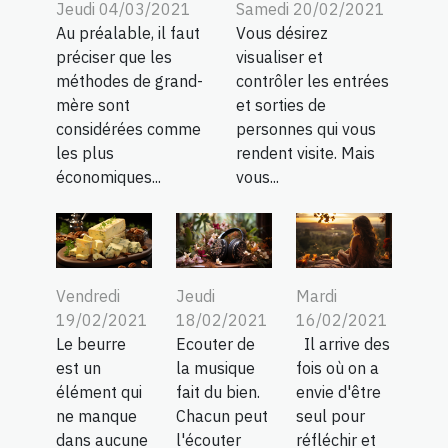
Jeudi 04/03/2021
Samedi 20/02/2021
Au préalable, il faut
Vous désirez
préciser que les
visualiser et
méthodes de grand-
contrôler les entrées
mère sont
et sorties de
considérées comme
personnes qui vous
les plus
rendent visite. Mais
économiques...
vous...
Vendredi
Jeudi
Mardi
19/02/2021
18/02/2021
16/02/2021
Le beurre
Ecouter de
Il arrive des
est un
la musique
fois où on a
élément qui
fait du bien.
envie d'être
ne manque
Chacun peut
seul pour
dans aucune
l'écouter
réfléchir et