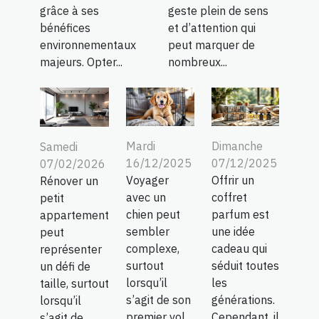
grâce à ses
geste plein de sens
bénéfices
et d’attention qui
environnementaux
peut marquer de
majeurs. Opter...
nombreux...
Mardi
Dimanche
Samedi
16/12/2025
07/12/2025
07/02/2026
Voyager
Offrir un
Rénover un
avec un
coffret
petit
chien peut
parfum est
appartement
sembler
une idée
peut
complexe,
cadeau qui
représenter
surtout
séduit toutes
un défi de
lorsqu’il
les
taille, surtout
s’agit de son
générations.
lorsqu’il
premier vol
Cependant, il
s’agit de