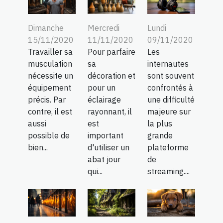
Dimanche
Mercredi
Lundi
15/11/2020
11/11/2020
09/11/2020
Travailler sa
Pour parfaire
Les
musculation
sa
internautes
nécessite un
décoration et
sont souvent
équipement
pour un
confrontés à
précis. Par
éclairage
une difficulté
contre, il est
rayonnant, il
majeure sur
aussi
est
la plus
possible de
important
grande
bien...
d'utiliser un
plateforme
abat jour
de
qui...
streaming....