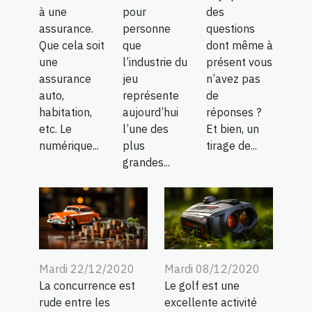
à une
des
pour
assurance.
questions
personne
Que cela soit
dont même à
que
une
présent vous
l’industrie du
assurance
n’avez pas
jeu
auto,
de
représente
habitation,
réponses ?
aujourd’hui
etc. Le
Et bien, un
l’une des
numérique...
tirage de...
plus
grandes...
Mardi 22/12/2020
Mardi 08/12/2020
La concurrence est
Le golf est une
rude entre les
excellente activité