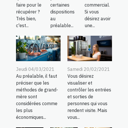
faire pour le
certaines
commercial.
récupérer ?
dispositions
Si vous
Très bien,
au
désirez avoir
c'est...
préalable...
une...
Jeudi 04/03/2021
Samedi 20/02/2021
Au préalable, il faut
Vous désirez
préciser que les
visualiser et
méthodes de grand-
contrôler les entrées
mère sont
et sorties de
considérées comme
personnes qui vous
les plus
rendent visite. Mais
économiques...
vous...