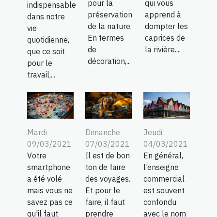
pour la
qui vous
indispensable
préservation
apprend à
dans notre
de la nature.
dompter les
vie
En termes
caprices de
quotidienne,
de
la rivière....
que ce soit
décoration,...
pour le
travail,...
Mardi
Dimanche
Jeudi
09/03/2021
07/03/2021
04/03/2021
Votre
Il est de bon
En général,
smartphone
ton de faire
l’enseigne
a été volé
des voyages.
commercial
mais vous ne
Et pour le
est souvent
savez pas ce
faire, il faut
confondu
qu'il faut
prendre
avec le nom