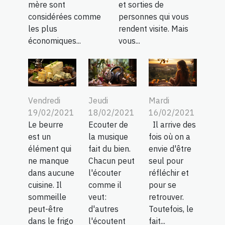
mère sont
et sorties de
considérées comme
personnes qui vous
les plus
rendent visite. Mais
économiques...
vous...
Vendredi
Jeudi
Mardi
19/02/2021
18/02/2021
16/02/2021
Le beurre
Ecouter de
Il arrive des
est un
la musique
fois où on a
élément qui
fait du bien.
envie d'être
ne manque
Chacun peut
seul pour
dans aucune
l'écouter
réfléchir et
cuisine. Il
comme il
pour se
sommeille
veut:
retrouver.
peut-être
d'autres
Toutefois, le
dans le frigo
l'écoutent
fait...