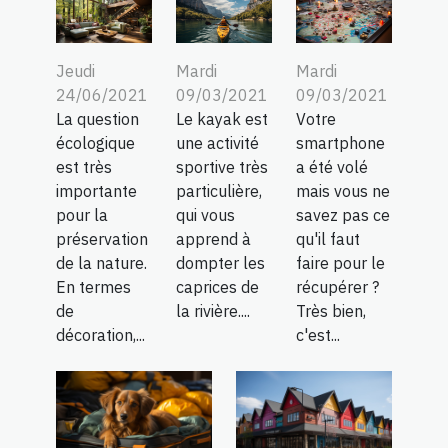
Jeudi
Mardi
Mardi
24/06/2021
09/03/2021
09/03/2021
La question
Le kayak est
Votre
écologique
une activité
smartphone
est très
sportive très
a été volé
importante
particulière,
mais vous ne
pour la
qui vous
savez pas ce
préservation
apprend à
qu'il faut
de la nature.
dompter les
faire pour le
En termes
caprices de
récupérer ?
de
la rivière....
Très bien,
décoration,...
c'est...