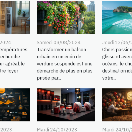
/2024
Samedi 03/08/2024
Jeudi 13/06
températures
Transformer un balcon
Chers passion
 recherche
urbain en un écrin de
glisse et aven
eur agréable
verdure suspendu est une
océans, le cho
tre foyer
démarche de plus en plus
destination id
prisée par...
votre...
/2023
Mardi 24/10/2023
Mardi 24/10