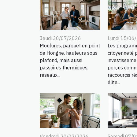
Jeudi 30/07/2026
Lundi 15/06
Moulures, parquet en point
Les program
de Hongrie, hauteurs sous
citoyenneté 
plafond, mais aussi
investisseme
passoires thermiques,
perçus comm
réseaux...
raccourcis ré
élite...
Vendredi 20/02/2026
Samedi 07/