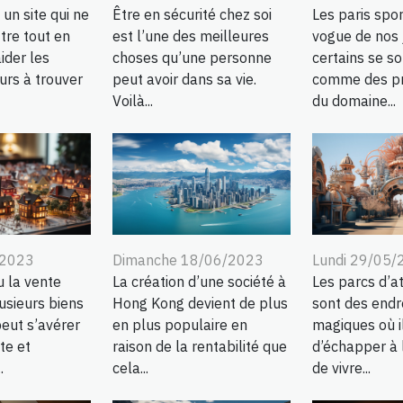
 un site qui ne
Être en sécurité chez soi
Les paris spor
tre tout en
est l’une des meilleures
vogue de nos 
ider les
choses qu’une personne
certains se so
rs à trouver
peut avoir dans sa vie.
comme des pr
Voilà...
du domaine...
/2023
Dimanche 18/06/2023
Lundi 29/05/
u la vente
La création d’une société à
Les parcs d’at
usieurs biens
Hong Kong devient de plus
sont des endr
eut s’avérer
en plus populaire en
magiques où i
te et
raison de la rentabilité que
d’échapper à l
.
cela...
de vivre...