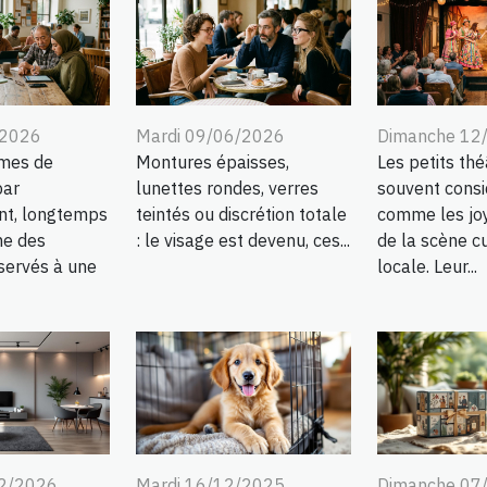
/2026
Mardi 09/06/2026
Dimanche 12
mes de
Montures épaisses,
Les petits thé
par
lunettes rondes, verres
souvent consi
nt, longtemps
teintés ou discrétion totale
comme les jo
e des
: le visage est devenu, ces...
de la scène cu
servés à une
locale. Leur...
02/2026
Mardi 16/12/2025
Dimanche 07