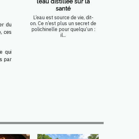
l’eau distillée sur la
santé
L’eau est source de vie, dit-
on. Ce n’est plus un secret de
er du
polichinelle pour quelqu’un :
, ces
il...
e qui
ts par