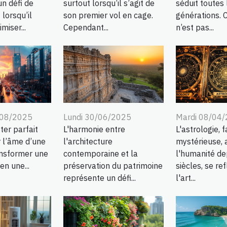
n défi de
surtout lorsqu’il s’agit de
séduit toutes 
 lorsqu’il
son premier vol en cage.
générations. 
miser...
Cependant...
n’est pas...
/08/2025
Lundi 30/06/2025
Mardi 08/04
ter parfait
L'harmonie entre
L'astrologie, 
r l’âme d’une
l'architecture
mystérieuse, a
ansformer une
contemporaine et la
l'humanité de
en une...
préservation du patrimoine
siècles, se re
représente un défi...
l'art...