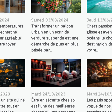
/2024
Samedi 03/08/2024
Jeudi 13/06
températures
Transformer un balcon
Chers passion
 recherche
urbain en un écrin de
glisse et aven
eur agréable
verdure suspendu est une
océans, le cho
tre foyer
démarche de plus en plus
destination id
prisée par...
votre...
/2023
Mardi 24/10/2023
Mardi 24/10
 un site qui ne
Être en sécurité chez soi
Les paris spor
tre tout en
est l’une des meilleures
vogue de nos 