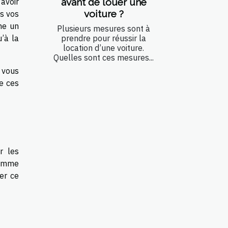
avant de louer une
’avoir
voiture ?
es vos
me un
Plusieurs mesures sont à
prendre pour réussir la
u’à la
location d’une voiture.
Quelles sont ces mesures...
 vous
e ces
r les
comme
er ce