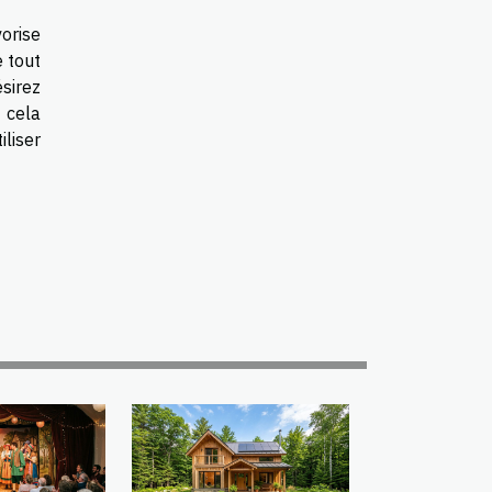
vorise
e tout
sirez
 cela
liser