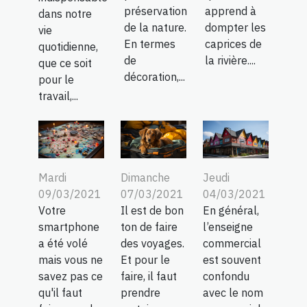
préservation
apprend à
dans notre
de la nature.
dompter les
vie
En termes
caprices de
quotidienne,
de
la rivière....
que ce soit
décoration,...
pour le
travail,...
Mardi
Dimanche
Jeudi
09/03/2021
07/03/2021
04/03/2021
Votre
Il est de bon
En général,
smartphone
ton de faire
l’enseigne
a été volé
des voyages.
commercial
mais vous ne
Et pour le
est souvent
savez pas ce
faire, il faut
confondu
qu'il faut
prendre
avec le nom