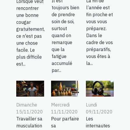
Il est
La fin de
Lorsque veut
toujours bien
l’année est
rencontrer
de prendre
fin proche et
une bonne
soin de soi,
vous vous
cougar
surtout
préparez.
gratuitement,
quand on
Dans le
ce n'est pas
remarque
cadre de vos
une chose
que la
préparatifs,
facile. Le
fatigue
vous êtes à
plus difficile
accumulé
la...
est...
par...
Dimanche
Mercredi
Lundi
15/11/2020
11/11/2020
09/11/2020
Travailler sa
Pour parfaire
Les
musculation
sa
internautes