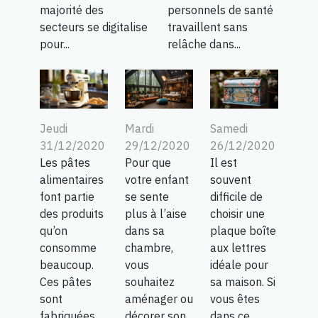
majorité des
personnels de santé
secteurs se digitalise
travaillent sans
pour...
relâche dans...
Jeudi
Mardi
Samedi
31/12/2020
29/12/2020
26/12/2020
Les pâtes
Pour que
Il est
alimentaires
votre enfant
souvent
font partie
se sente
difficile de
des produits
plus à l’aise
choisir une
qu’on
dans sa
plaque boîte
consomme
chambre,
aux lettres
beaucoup.
vous
idéale pour
Ces pâtes
souhaitez
sa maison. Si
sont
aménager ou
vous êtes
fabriquées
décorer son
dans ce...