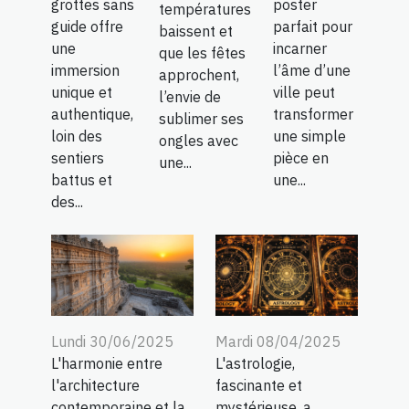
grottes sans
poster
températures
guide offre
parfait pour
baissent et
une
incarner
que les fêtes
immersion
l’âme d’une
approchent,
unique et
ville peut
l’envie de
authentique,
transformer
sublimer ses
loin des
une simple
ongles avec
sentiers
pièce en
une...
battus et
une...
des...
Lundi 30/06/2025
Mardi 08/04/2025
L'harmonie entre
L'astrologie,
l'architecture
fascinante et
contemporaine et la
mystérieuse, a