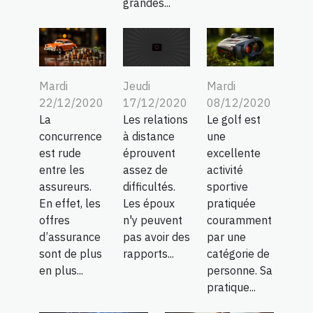
grandes...
Mardi
Mardi
Jeudi
22/12/2020
08/12/2020
17/12/2020
La
Le golf est
Les relations
concurrence
une
à distance
est rude
excellente
éprouvent
entre les
activité
assez de
assureurs.
sportive
difficultés.
En effet, les
pratiquée
Les époux
offres
couramment
n'y peuvent
d’assurance
par une
pas avoir des
sont de plus
catégorie de
rapports...
en plus...
personne. Sa
pratique...