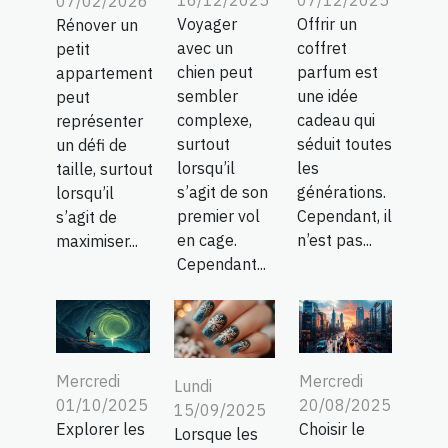
07/02/2026
Voyager
Offrir un
Rénover un
avec un
coffret
petit
chien peut
parfum est
appartement
sembler
une idée
peut
complexe,
cadeau qui
représenter
surtout
séduit toutes
un défi de
lorsqu’il
les
taille, surtout
s’agit de son
générations.
lorsqu’il
premier vol
Cependant, il
s’agit de
en cage.
n’est pas...
maximiser...
Cependant...
Mercredi
Mercredi
Lundi
01/10/2025
20/08/2025
15/09/2025
Explorer les
Choisir le
Lorsque les