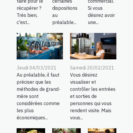
faire pour le
certaines
commercial.
récupérer ?
dispositions
Si vous
Très bien,
au
désirez avoir
c'est...
préalable...
une...
Jeudi 04/03/2021
Samedi 20/02/2021
Au préalable, il faut
Vous désirez
préciser que les
visualiser et
méthodes de grand-
contrôler les entrées
mère sont
et sorties de
considérées comme
personnes qui vous
les plus
rendent visite. Mais
économiques...
vous...