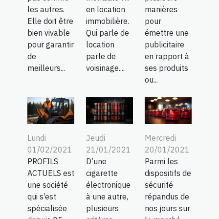
les autres.
en location
manières
Elle doit être
immobilière.
pour
bien vivable
Qui parle de
émettre une
pour garantir
location
publicitaire
de
parle de
en rapport à
meilleurs...
voisinage....
ses produits
ou...
Lundi
Jeudi
Mercredi
01/02/2021
21/01/2021
20/01/2021
PROFILS
D’une
Parmi les
ACTUELS est
cigarette
dispositifs de
une société
électronique
sécurité
qui s’est
à une autre,
répandus de
spécialisée
plusieurs
nos jours sur