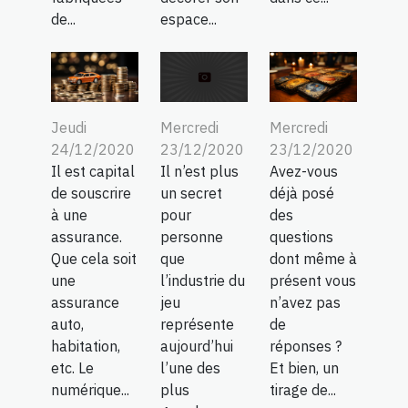
de...
espace...
Jeudi
Mercredi
Mercredi
24/12/2020
23/12/2020
23/12/2020
Il est capital
Avez-vous
Il n’est plus
de souscrire
déjà posé
un secret
à une
des
pour
assurance.
questions
personne
Que cela soit
dont même à
que
une
présent vous
l’industrie du
assurance
n’avez pas
jeu
auto,
de
représente
habitation,
réponses ?
aujourd’hui
etc. Le
Et bien, un
l’une des
numérique...
tirage de...
plus