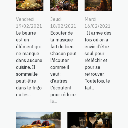
Vendredi
Jeudi
Mardi
19/02/2021
18/02/2021
16/02/2021
Le beurre
Ecouter de
Il arrive des
est un
la musique
fois où on a
élément qui
fait du bien.
envie d'être
ne manque
Chacun peut
seul pour
dans aucune
l'écouter
réfléchir et
cuisine. Il
comme il
pour se
sommeille
veut:
retrouver.
peut-être
d'autres
Toutefois, le
dans le frigo
l'écoutent
fait...
ou les...
pour réduire
le...