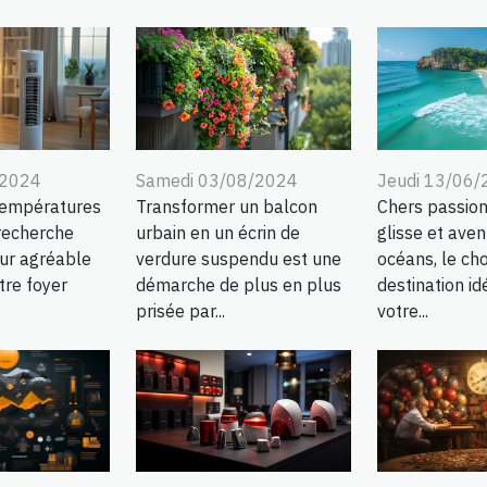
/2024
Samedi 03/08/2024
Jeudi 13/06
températures
Transformer un balcon
Chers passion
 recherche
urbain en un écrin de
glisse et aven
eur agréable
verdure suspendu est une
océans, le cho
tre foyer
démarche de plus en plus
destination id
prisée par...
votre...