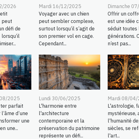
02/2026
Mardi 16/12/2025
Dimanche 07
etit
Voyager avec un chien
Offrir un coff
 peut
peut sembler complexe,
est une idée 
n défi de
surtout lorsqu’il s’agit de
séduit toutes 
 lorsqu’il
son premier vol en cage.
générations. 
miser...
Cependant...
n’est pas...
/08/2025
Lundi 30/06/2025
Mardi 08/04
ter parfait
L'harmonie entre
L'astrologie, 
r l’âme d’une
l'architecture
mystérieuse, a
ansformer une
contemporaine et la
l'humanité de
en une...
préservation du patrimoine
siècles, se re
représente un défi...
l'art...