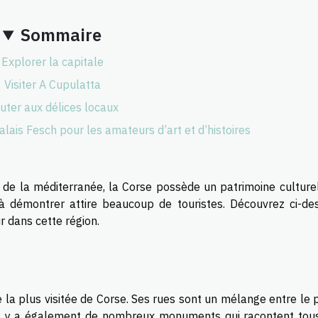
Sommaire
Explorer la capitale
Visiter A Cupulatta
uter aux délices locaux
ais Fesch pour les amateurs d’art et d’histoires
 de la méditerranée, la Corse possède un patrimoine culturel
s à démontrer attire beaucoup de touristes. Découvrez ci-de
r dans cette région.
lle la plus visitée de Corse. Ses rues sont un mélange entre le
 Il y a également de nombreux monuments qui racontent tou