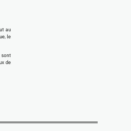
ut au
ue, le
y sont
ux de